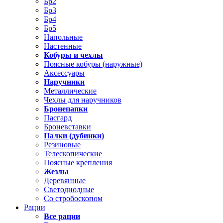
Бр2
Бр3
Бр4
Бр5
Напольные
Настенные
Кобуры и чехлы
Поясные кобуры (наружные)
Аксессуары
Наручники
Металлические
Чехлы для наручников
Бронепапки
Пасгард
Броневставки
Палки (дубинки)
Резиновые
Телескопические
Поясные крепления
Жезлы
Деревянные
Светодиодные
Со стробоскопом
Рации
Все рации