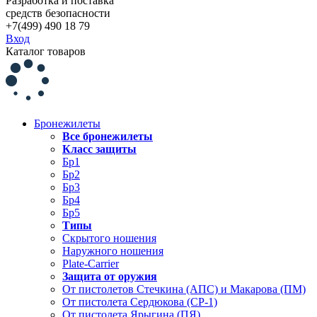
Разработка и поставка
средств безопасности
+7(499) 490 18 79
Вход
Каталог товаров
Бронежилеты
Все бронежилеты
Класс защиты
Бр1
Бр2
Бр3
Бр4
Бр5
Типы
Скрытого ношения
Наружного ношения
Plate-Carrier
Защита от оружия
От пистолетов Стечкина (АПС) и Макарова (ПМ)
От пистолета Сердюкова (СР-1)
От пистолета Ярыгина (ПЯ)