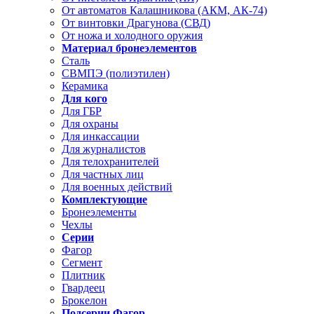
От автоматов Калашникова (АКМ, АК-74)
От винтовки Драгунова (СВД)
От ножа и холодного оружия
Материал бронеэлементов
Сталь
СВМПЭ (полиэтилен)
Керамика
Для кого
Для ГБР
Для охраны
Для инкассации
Для журналистов
Для телохранителей
Для частных лиц
Для военных действий
Комплектующие
Бронеэлементы
Чехлы
Серии
Фагор
Сегмент
Плитник
Гвардеец
Брокелон
Подсерии Фагор