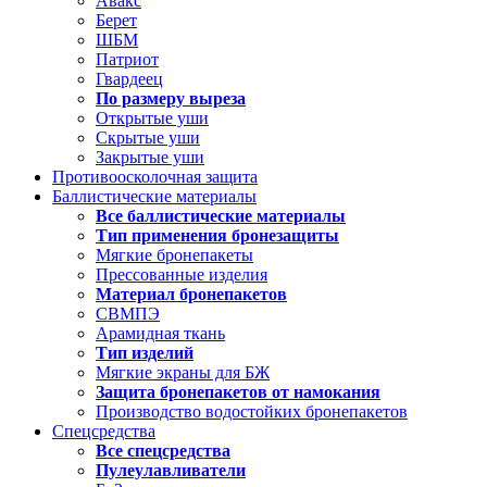
Авакс
Берет
ШБМ
Патриот
Гвардеец
По размеру выреза
Открытые уши
Скрытые уши
Закрытые уши
Противоосколочная защита
Баллистические материалы
Все баллистические материалы
Тип применения бронезащиты
Мягкие бронепакеты
Прессованные изделия
Материал бронепакетов
СВМПЭ
Арамидная ткань
Тип изделий
Мягкие экраны для БЖ
Защита бронепакетов от намокания
Производство водостойких бронепакетов
Спецсредства
Все спецсредства
Пулеулавливатели