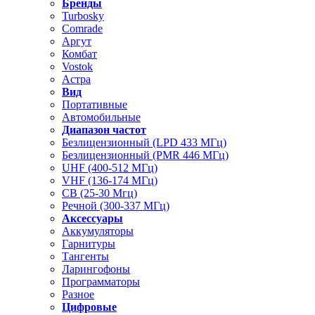
Бренды
Turbosky
Comrade
Аргут
Комбат
Vostok
Астра
Вид
Портативные
Автомобильные
Диапазон частот
Безлицензионный (LPD 433 МГц)
Безлицензионный (PMR 446 МГц)
UHF (400-512 МГц)
VHF (136-174 МГц)
CB (25-30 Мгц)
Речной (300-337 МГц)
Аксессуары
Аккумуляторы
Гарнитуры
Тангенты
Ларингофоны
Программаторы
Разное
Цифровые