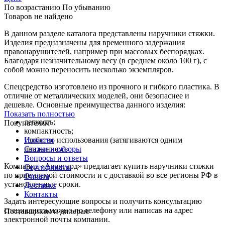
По возрастанию
По убыванию
Товаров не найдено
В данном разделе каталога представлены наручники стяжки.
Изделия предназначены для временного задержания
правонарушителей, например при массовых беспорядках.
Благодаря незначительному весу (в среднем около 100 г), с
собой можно переносить несколько экземпляров.
Спецсредство изготовлено из прочного и гибкого пластика. В
отличие от металлических моделей, они безопаснее и
дешевле. Основные преимущества данного изделия:
Показать полностью
легкость;
Покупателям
компактность;
удобство использования (затягиваются одним
Новости
движением).
Статьи и обзоры
Вопросы и ответы
Компания «Авангард» предлагает купить наручники стяжки
Сертификаты
по приемлемой стоимости и с доставкой во все регионы РФ в
Оплата
установленные сроки.
Доставка
Контакты
Задать интересующие вопросы и получить консультацию
специалиста можно по телефону или написав на адрес
Поставщикам и дилерам
электронной почты компании.