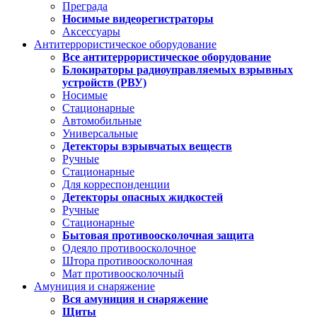
Преграда
Носимые видеорегистраторы
Аксессуары
Антитеррористическое оборудование
Все антитеррористическое оборудование
Блокираторы радиоуправляемых взрывных
устройств (РВУ)
Носимые
Стационарные
Автомобильные
Универсальные
Детекторы взрывчатых веществ
Ручные
Стационарные
Для корреспонденции
Детекторы опасных жидкостей
Ручные
Стационарные
Бытовая противоосколочная защита
Одеяло противоосколочное
Штора противоосколочная
Мат противоосколочный
Амуниция и снаряжение
Вся амуниция и снаряжение
Щиты