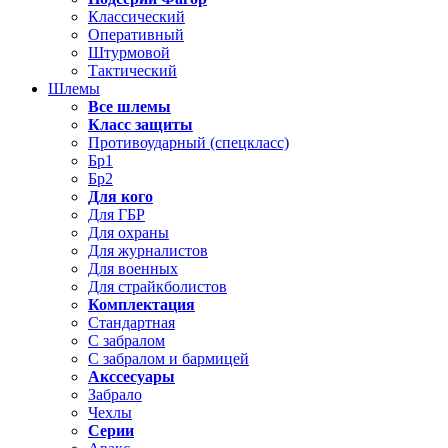
Классический
Оперативный
Штурмовой
Тактический
Шлемы
Все шлемы
Класс защиты
Противоударный (спецкласс)
Бр1
Бр2
Для кого
Для ГБР
Для охраны
Для журналистов
Для военных
Для страйкболистов
Комплектация
Стандартная
С забралом
С забралом и бармицей
Акссесуары
Забрало
Чехлы
Серии