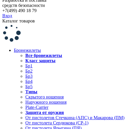
Разработка и поставка
средств безопасности
+7(499) 490 18 79
Вход
Каталог товаров
Бронежилеты
Все бронежилеты
Класс защиты
Бр1
Бр2
Бр3
Бр4
Бр5
Типы
Скрытого ношения
Наружного ношения
Plate-Carrier
Защита от оружия
От пистолетов Стечкина (АПС) и Макарова (ПМ)
От пистолета Сердюкова (СР-1)
От пистолета Ярыгина (ПЯ)