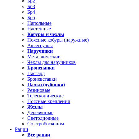
Бр2
Бр3
Бр4
Бр5
Напольные
Настенные
Кобуры и чехлы
Поясные кобуры (наружные)
Аксессуары
Наручники
Металлические
Чехлы для наручников
Бронепапки
Пасгард
Броневставки
Палки (дубинки)
Резиновые
Телескопические
Поясные крепления
Жезлы
Деревянные
Светодиодные
Со стробоскопом
Рации
Все рации