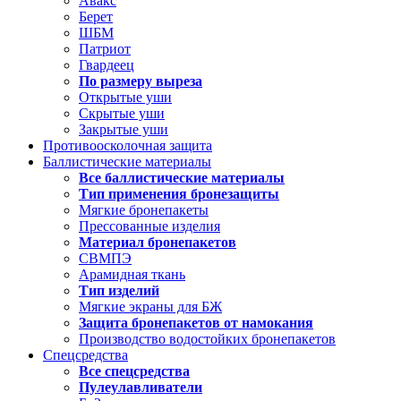
Авакс
Берет
ШБМ
Патриот
Гвардеец
По размеру выреза
Открытые уши
Скрытые уши
Закрытые уши
Противоосколочная защита
Баллистические материалы
Все баллистические материалы
Тип применения бронезащиты
Мягкие бронепакеты
Прессованные изделия
Материал бронепакетов
СВМПЭ
Арамидная ткань
Тип изделий
Мягкие экраны для БЖ
Защита бронепакетов от намокания
Производство водостойких бронепакетов
Спецсредства
Все спецсредства
Пулеулавливатели