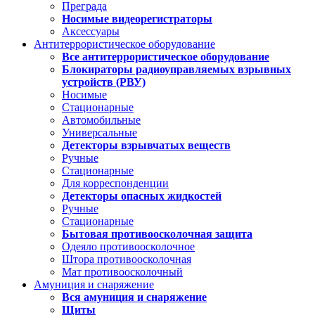
Преграда
Носимые видеорегистраторы
Аксессуары
Антитеррористическое оборудование
Все антитеррористическое оборудование
Блокираторы радиоуправляемых взрывных
устройств (РВУ)
Носимые
Стационарные
Автомобильные
Универсальные
Детекторы взрывчатых веществ
Ручные
Стационарные
Для корреспонденции
Детекторы опасных жидкостей
Ручные
Стационарные
Бытовая противоосколочная защита
Одеяло противоосколочное
Штора противоосколочная
Мат противоосколочный
Амуниция и снаряжение
Вся амуниция и снаряжение
Щиты