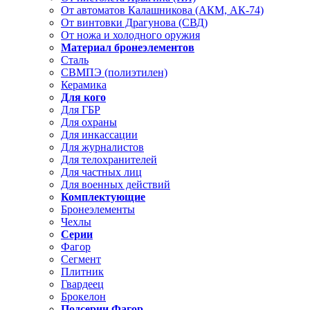
От автоматов Калашникова (АКМ, АК-74)
От винтовки Драгунова (СВД)
От ножа и холодного оружия
Материал бронеэлементов
Сталь
СВМПЭ (полиэтилен)
Керамика
Для кого
Для ГБР
Для охраны
Для инкассации
Для журналистов
Для телохранителей
Для частных лиц
Для военных действий
Комплектующие
Бронеэлементы
Чехлы
Серии
Фагор
Сегмент
Плитник
Гвардеец
Брокелон
Подсерии Фагор