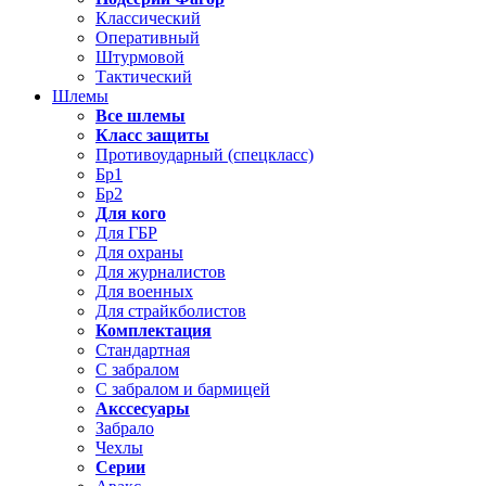
Классический
Оперативный
Штурмовой
Тактический
Шлемы
Все шлемы
Класс защиты
Противоударный (спецкласс)
Бр1
Бр2
Для кого
Для ГБР
Для охраны
Для журналистов
Для военных
Для страйкболистов
Комплектация
Стандартная
С забралом
С забралом и бармицей
Акссесуары
Забрало
Чехлы
Серии