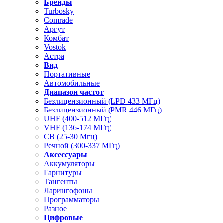
Бренды
Turbosky
Comrade
Аргут
Комбат
Vostok
Астра
Вид
Портативные
Автомобильные
Диапазон частот
Безлицензионный (LPD 433 МГц)
Безлицензионный (PMR 446 МГц)
UHF (400-512 МГц)
VHF (136-174 МГц)
CB (25-30 Мгц)
Речной (300-337 МГц)
Аксессуары
Аккумуляторы
Гарнитуры
Тангенты
Ларингофоны
Программаторы
Разное
Цифровые