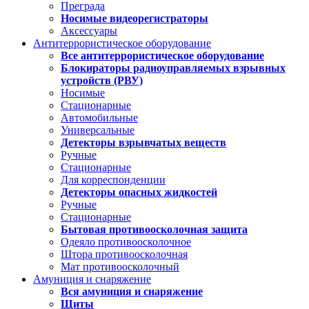
Преграда
Носимые видеорегистраторы
Аксессуары
Антитеррористическое оборудование
Все антитеррористическое оборудование
Блокираторы радиоуправляемых взрывных
устройств (РВУ)
Носимые
Стационарные
Автомобильные
Универсальные
Детекторы взрывчатых веществ
Ручные
Стационарные
Для корреспонденции
Детекторы опасных жидкостей
Ручные
Стационарные
Бытовая противоосколочная защита
Одеяло противоосколочное
Штора противоосколочная
Мат противоосколочный
Амуниция и снаряжение
Вся амуниция и снаряжение
Щиты