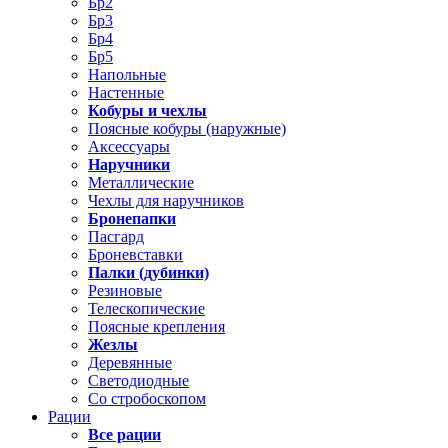
Бр2
Бр3
Бр4
Бр5
Напольные
Настенные
Кобуры и чехлы
Поясные кобуры (наружные)
Аксессуары
Наручники
Металлические
Чехлы для наручников
Бронепапки
Пасгард
Броневставки
Палки (дубинки)
Резиновые
Телескопические
Поясные крепления
Жезлы
Деревянные
Светодиодные
Со стробоскопом
Рации
Все рации