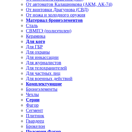
От автоматов Калашникова (АКМ, АК-74)
От винтовки Драгунова (СВД)
От ножа и холодного оружия
Материал бронеэлементов
Сталь
СВМПЭ (полиэтилен)
Керамика
Для кого
Для ГБР
Для охраны
Для инкассации
Для журналистов
Для телохранителей
Для частных лиц
Для военных действий
Комплектующие
Бронеэлементы
Чехлы
Серии
Фагор
Сегмент
Плитник
Гвардеец
Брокелон
Подсерии Фагор