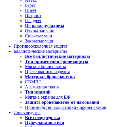
Авакс
Берет
ШБМ
Патриот
Гвардеец
По размеру выреза
Открытые уши
Скрытые уши
Закрытые уши
Противоосколочная защита
Баллистические материалы
Все баллистические материалы
Тип применения бронезащиты
Мягкие бронепакеты
Прессованные изделия
Материал бронепакетов
СВМПЭ
Арамидная ткань
Тип изделий
Мягкие экраны для БЖ
Защита бронепакетов от намокания
Производство водостойких бронепакетов
Спецсредства
Все спецсредства
Пулеулавливатели