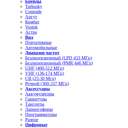
Бренды
Turbosky
Comrade
Аргут
Комбат
Vostok
Астра
Вид
Портативные
Автомобильные
Диапазон частот
Безлицензионный (LPD 433 МГц)
Безлицензионный (PMR 446 МГц)
UHF (400-512 МГц)
VHF (136-174 МГц)
CB (25-30 Мгц)
Речной (300-337 МГц)
Аксессуары
Аккумуляторы
Гарнитуры
Тангенты
Ларингофоны
Программаторы
Разное
Цифровые