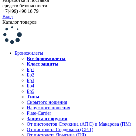
Разработка и поставка
средств безопасности
+7(499) 490 18 79
Вход
Каталог товаров
Бронежилеты
Все бронежилеты
Класс защиты
Бр1
Бр2
Бр3
Бр4
Бр5
Типы
Скрытого ношения
Наружного ношения
Plate-Carrier
Защита от оружия
От пистолетов Стечкина (АПС) и Макарова (ПМ)
От пистолета Сердюкова (СР-1)
От пистолета Ярыгина (ПЯ)