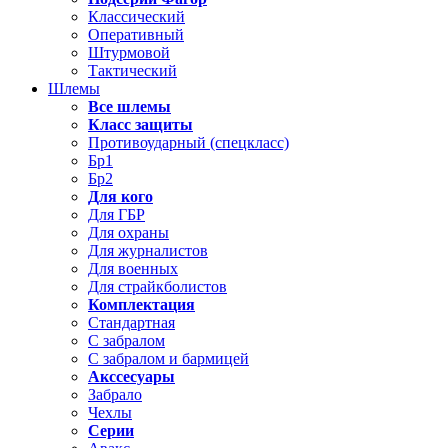
Классический
Оперативный
Штурмовой
Тактический
Шлемы
Все шлемы
Класс защиты
Противоударный (спецкласс)
Бр1
Бр2
Для кого
Для ГБР
Для охраны
Для журналистов
Для военных
Для страйкболистов
Комплектация
Стандартная
С забралом
С забралом и бармицей
Акссесуары
Забрало
Чехлы
Серии