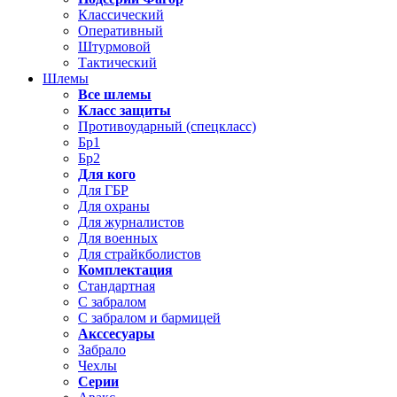
Классический
Оперативный
Штурмовой
Тактический
Шлемы
Все шлемы
Класс защиты
Противоударный (спецкласс)
Бр1
Бр2
Для кого
Для ГБР
Для охраны
Для журналистов
Для военных
Для страйкболистов
Комплектация
Стандартная
С забралом
С забралом и бармицей
Акссесуары
Забрало
Чехлы
Серии