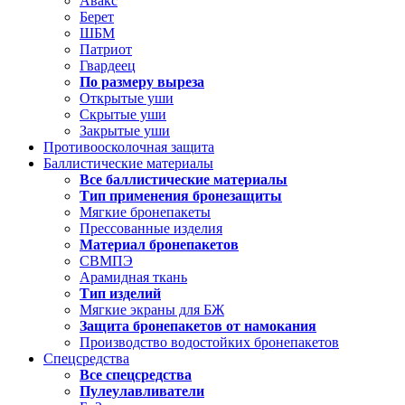
Авакс
Берет
ШБМ
Патриот
Гвардеец
По размеру выреза
Открытые уши
Скрытые уши
Закрытые уши
Противоосколочная защита
Баллистические материалы
Все баллистические материалы
Тип применения бронезащиты
Мягкие бронепакеты
Прессованные изделия
Материал бронепакетов
СВМПЭ
Арамидная ткань
Тип изделий
Мягкие экраны для БЖ
Защита бронепакетов от намокания
Производство водостойких бронепакетов
Спецсредства
Все спецсредства
Пулеулавливатели