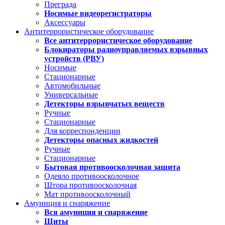
Преграда
Носимые видеорегистраторы
Аксессуары
Антитеррористическое оборудование
Все антитеррористическое оборудование
Блокираторы радиоуправляемых взрывных
устройств (РВУ)
Носимые
Стационарные
Автомобильные
Универсальные
Детекторы взрывчатых веществ
Ручные
Стационарные
Для корреспонденции
Детекторы опасных жидкостей
Ручные
Стационарные
Бытовая противоосколочная защита
Одеяло противоосколочное
Штора противоосколочная
Мат противоосколочный
Амуниция и снаряжение
Вся амуниция и снаряжение
Щиты