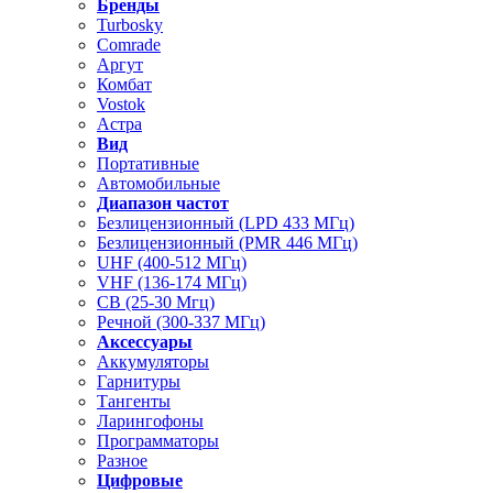
Бренды
Turbosky
Comrade
Аргут
Комбат
Vostok
Астра
Вид
Портативные
Автомобильные
Диапазон частот
Безлицензионный (LPD 433 МГц)
Безлицензионный (PMR 446 МГц)
UHF (400-512 МГц)
VHF (136-174 МГц)
CB (25-30 Мгц)
Речной (300-337 МГц)
Аксессуары
Аккумуляторы
Гарнитуры
Тангенты
Ларингофоны
Программаторы
Разное
Цифровые