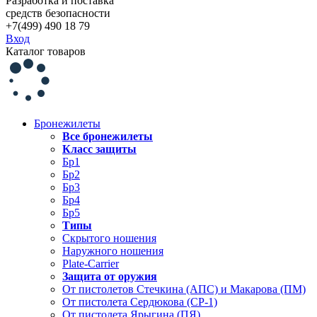
Разработка и поставка
средств безопасности
+7(499) 490 18 79
Вход
Каталог товаров
Бронежилеты
Все бронежилеты
Класс защиты
Бр1
Бр2
Бр3
Бр4
Бр5
Типы
Скрытого ношения
Наружного ношения
Plate-Carrier
Защита от оружия
От пистолетов Стечкина (АПС) и Макарова (ПМ)
От пистолета Сердюкова (СР-1)
От пистолета Ярыгина (ПЯ)