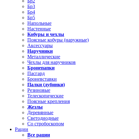
Бр2
Бр3
Бр4
Бр5
Напольные
Настенные
Кобуры и чехлы
Поясные кобуры (наружные)
Аксессуары
Наручники
Металлические
Чехлы для наручников
Бронепапки
Пасгард
Броневставки
Палки (дубинки)
Резиновые
Телескопические
Поясные крепления
Жезлы
Деревянные
Светодиодные
Со стробоскопом
Рации
Все рации