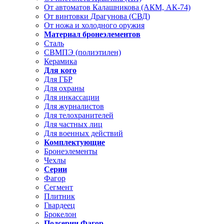
От автоматов Калашникова (АКМ, АК-74)
От винтовки Драгунова (СВД)
От ножа и холодного оружия
Материал бронеэлементов
Сталь
СВМПЭ (полиэтилен)
Керамика
Для кого
Для ГБР
Для охраны
Для инкассации
Для журналистов
Для телохранителей
Для частных лиц
Для военных действий
Комплектующие
Бронеэлементы
Чехлы
Серии
Фагор
Сегмент
Плитник
Гвардеец
Брокелон
Подсерии Фагор