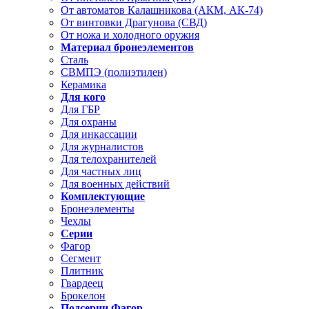
От автоматов Калашникова (АКМ, АК-74)
От винтовки Драгунова (СВД)
От ножа и холодного оружия
Материал бронеэлементов
Сталь
СВМПЭ (полиэтилен)
Керамика
Для кого
Для ГБР
Для охраны
Для инкассации
Для журналистов
Для телохранителей
Для частных лиц
Для военных действий
Комплектующие
Бронеэлементы
Чехлы
Серии
Фагор
Сегмент
Плитник
Гвардеец
Брокелон
Подсерии Фагор