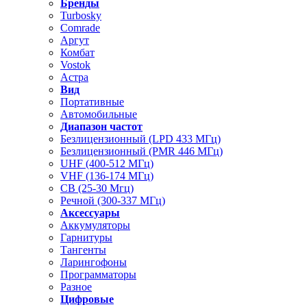
Бренды
Turbosky
Comrade
Аргут
Комбат
Vostok
Астра
Вид
Портативные
Автомобильные
Диапазон частот
Безлицензионный (LPD 433 МГц)
Безлицензионный (PMR 446 МГц)
UHF (400-512 МГц)
VHF (136-174 МГц)
CB (25-30 Мгц)
Речной (300-337 МГц)
Аксессуары
Аккумуляторы
Гарнитуры
Тангенты
Ларингофоны
Программаторы
Разное
Цифровые