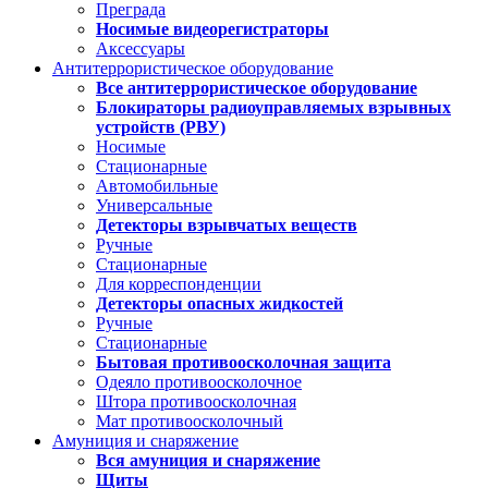
Преграда
Носимые видеорегистраторы
Аксессуары
Антитеррористическое оборудование
Все антитеррористическое оборудование
Блокираторы радиоуправляемых взрывных
устройств (РВУ)
Носимые
Стационарные
Автомобильные
Универсальные
Детекторы взрывчатых веществ
Ручные
Стационарные
Для корреспонденции
Детекторы опасных жидкостей
Ручные
Стационарные
Бытовая противоосколочная защита
Одеяло противоосколочное
Штора противоосколочная
Мат противоосколочный
Амуниция и снаряжение
Вся амуниция и снаряжение
Щиты