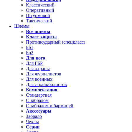
Классический
Оперативный
Штурмовой
Тактический
Шлемы
Все шлемы
Класс защиты
Противоударный (спецкласс)
Бр1
Бр2
Для кого
Для ГБР
Для охраны
Для журналистов
Для военных
Для страйкболистов
Комплектация
Стандартная
С забралом
С забралом и бармицей
Акссесуары
Забрало
Чехлы
Серии