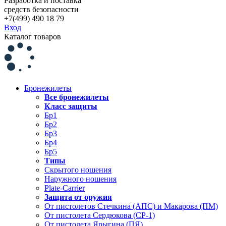
Разработка и поставка
средств безопасности
+7(499) 490 18 79
Вход
Каталог товаров
Бронежилеты
Все бронежилеты
Класс защиты
Бр1
Бр2
Бр3
Бр4
Бр5
Типы
Скрытого ношения
Наружного ношения
Plate-Carrier
Защита от оружия
От пистолетов Стечкина (АПС) и Макарова (ПМ)
От пистолета Сердюкова (СР-1)
От пистолета Ярыгина (ПЯ)