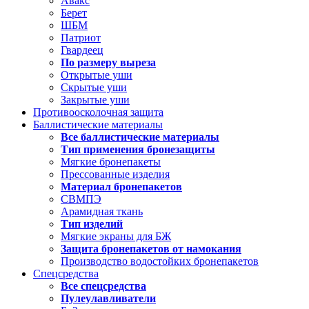
Авакс
Берет
ШБМ
Патриот
Гвардеец
По размеру выреза
Открытые уши
Скрытые уши
Закрытые уши
Противоосколочная защита
Баллистические материалы
Все баллистические материалы
Тип применения бронезащиты
Мягкие бронепакеты
Прессованные изделия
Материал бронепакетов
СВМПЭ
Арамидная ткань
Тип изделий
Мягкие экраны для БЖ
Защита бронепакетов от намокания
Производство водостойких бронепакетов
Спецсредства
Все спецсредства
Пулеулавливатели