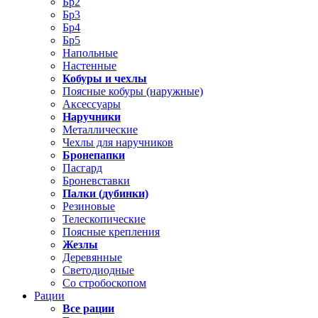
Бр2
Бр3
Бр4
Бр5
Напольные
Настенные
Кобуры и чехлы
Поясные кобуры (наружные)
Аксессуары
Наручники
Металлические
Чехлы для наручников
Бронепапки
Пасгард
Броневставки
Палки (дубинки)
Резиновые
Телескопические
Поясные крепления
Жезлы
Деревянные
Светодиодные
Со стробоскопом
Рации
Все рации