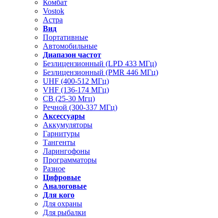
Комбат
Vostok
Астра
Вид
Портативные
Автомобильные
Диапазон частот
Безлицензионный (LPD 433 МГц)
Безлицензионный (PMR 446 МГц)
UHF (400-512 МГц)
VHF (136-174 МГц)
CB (25-30 Мгц)
Речной (300-337 МГц)
Аксессуары
Аккумуляторы
Гарнитуры
Тангенты
Ларингофоны
Программаторы
Разное
Цифровые
Аналоговые
Для кого
Для охраны
Для рыбалки