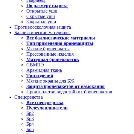
Гвардеец
По размеру выреза
Открытые уши
Скрытые уши
Закрытые уши
Противоосколочная защита
Баллистические материалы
Все баллистические материалы
Тип применения бронезащиты
Мягкие бронепакеты
Прессованные изделия
Материал бронепакетов
СВМПЭ
Арамидная ткань
Тип изделий
Мягкие экраны для БЖ
Защита бронепакетов от намокания
Производство водостойких бронепакетов
Спецсредства
Все спецсредства
Пулеулавливатели
Бр2
Бр3
Бр4
Бр5