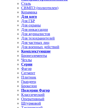
Сталь
СВМПЭ (полиэтилен)
Керамика
Для кого
Для ГБР
Для охраны
Для инкассации
Для журналистов
Для телохранителей
Для частных лиц
Для военных действий
Комплектующие
Бронеэлементы
Чехлы
Серии
Фагор
Сегмент
Плитник
Гвардеец
Брокелон
Подсерии Фагор
Классический
Оперативный
Штурмовой
Тактический