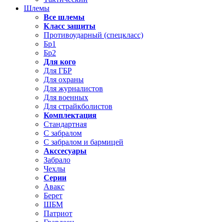
Шлемы
Все шлемы
Класс защиты
Противоударный (спецкласс)
Бр1
Бр2
Для кого
Для ГБР
Для охраны
Для журналистов
Для военных
Для страйкболистов
Комплектация
Стандартная
С забралом
С забралом и бармицей
Акссесуары
Забрало
Чехлы
Серии
Авакс
Берет
ШБМ
Патриот