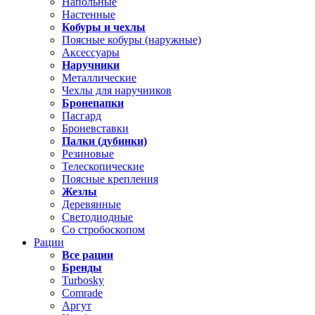
Напольные
Настенные
Кобуры и чехлы
Поясные кобуры (наружные)
Аксессуары
Наручники
Металлические
Чехлы для наручников
Бронепапки
Пасгард
Броневставки
Палки (дубинки)
Резиновые
Телескопические
Поясные крепления
Жезлы
Деревянные
Светодиодные
Со стробоскопом
Рации
Все рации
Бренды
Turbosky
Comrade
Аргут