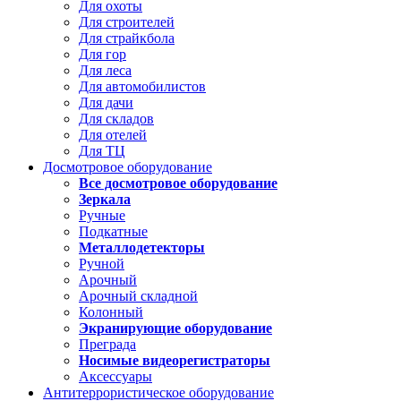
Для охоты
Для строителей
Для страйкбола
Для гор
Для леса
Для автомобилистов
Для дачи
Для складов
Для отелей
Для ТЦ
Досмотровое оборудование
Все досмотровое оборудование
Зеркала
Ручные
Подкатные
Металлодетекторы
Ручной
Арочный
Арочный складной
Колонный
Экранирующие оборудование
Преграда
Носимые видеорегистраторы
Аксессуары
Антитеррористическое оборудование