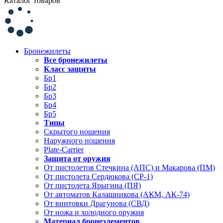
Каталог товаров
Бронежилеты
Все бронежилеты
Класс защиты
Бр1
Бр2
Бр3
Бр4
Бр5
Типы
Скрытого ношения
Наружного ношения
Plate-Carrier
Защита от оружия
От пистолетов Стечкина (АПС) и Макарова (ПМ)
От пистолета Сердюкова (СР-1)
От пистолета Ярыгина (ПЯ)
От автоматов Калашникова (АКМ, АК-74)
От винтовки Драгунова (СВД)
От ножа и холодного оружия
Материал бронеэлементов