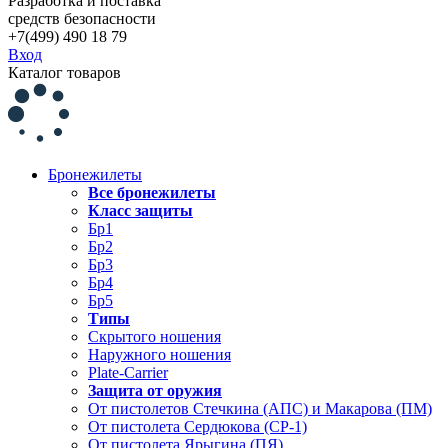
Разработка и поставка
средств безопасности
+7(499) 490 18 79
Вход
Каталог товаров
Бронежилеты
Все бронежилеты
Класс защиты
Бр1
Бр2
Бр3
Бр4
Бр5
Типы
Скрытого ношения
Наружного ношения
Plate-Carrier
Защита от оружия
От пистолетов Стечкина (АПС) и Макарова (ПМ)
От пистолета Сердюкова (СР-1)
От пистолета Ярыгина (ПЯ)