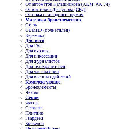
От автоматов Калашникова (АКМ, АК-74)
От винтовки Драгунова (СВД)
От ножа и холодного оружия
Материал бронеэлементов
Сталь
СВМПЭ (полиэтилен)
Керамика
Для кого
Для ГБР
Для охраны
Для инкассации
Для журналистов
Для телохранителей
Для частных лиц
Для военных действий
Комплектующие
Бронеэлементы
Чехлы
Серии
Фагор
Сегмент
Плитник
Гвардеец
Брокелон
Подсерии Фагор