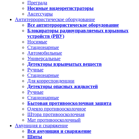
Преграда
Носимые видеорегистраторы
Аксессуары
Антитеррористическое оборудование
Все антитеррористическое оборудование
Блокираторы радиоуправляемых взрывных
устройств (РВУ)
Носимые
Стационарные
Автомобильные
Универсальные
Детекторы взрывчатых веществ
Ручные
Стационарные
Для корреспонденции
Детекторы опасных жидкостей
Ручные
Стационарные
Бытовая противоосколочная защита
Одеяло противоосколочное
Штора противоосколочная
Мат противоосколочный
Амуниция и снаряжение
Вся амуниция и снаряжение
Щиты