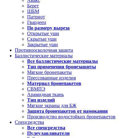
Авакс
Берет
ШБМ
Патриот
Гвардеец
По размеру выреза
Открытые уши
Скрытые уши
Закрытые уши
Противоосколочная защита
Баллистические материалы
Все баллистические материалы
Тип применения бронезащиты
Мягкие бронепакеты
Прессованные изделия
Материал бронепакетов
СВМПЭ
Арамидная ткань
Тип изделий
Мягкие экраны для БЖ
Защита бронепакетов от намокания
Производство водостойких бронепакетов
Спецсредства
Все спецсредства
Пулеулавливатели