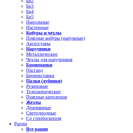
Бр2
Бр3
Бр4
Бр5
Напольные
Настенные
Кобуры и чехлы
Поясные кобуры (наружные)
Аксессуары
Наручники
Металлические
Чехлы для наручников
Бронепапки
Пасгард
Броневставки
Палки (дубинки)
Резиновые
Телескопические
Поясные крепления
Жезлы
Деревянные
Светодиодные
Со стробоскопом
Рации
Все рации