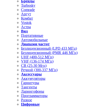
Бренды
Turbosky
Comrade
Аргут
Комбат
Vostok
Астра
Вид
Портативные
Автомобильные
Диапазон частот
Безлицензионный (LPD 433 МГц)
Безлицензионный (PMR 446 МГц)
UHF (400-512 МГц)
VHF (136-174 МГц)
CB (25-30 Мгц)
Речной (300-337 МГц)
Аксессуары
Аккумуляторы
Гарнитуры
Тангенты
Ларингофоны
Программаторы
Разное
Цифровые