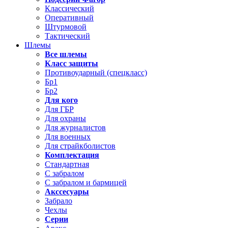
Классический
Оперативный
Штурмовой
Тактический
Шлемы
Все шлемы
Класс защиты
Противоударный (спецкласс)
Бр1
Бр2
Для кого
Для ГБР
Для охраны
Для журналистов
Для военных
Для страйкболистов
Комплектация
Стандартная
С забралом
С забралом и бармицей
Акссесуары
Забрало
Чехлы
Серии