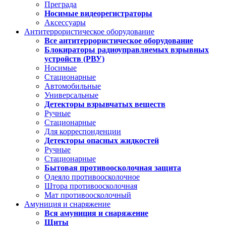
Преграда
Носимые видеорегистраторы
Аксессуары
Антитеррористическое оборудование
Все антитеррористическое оборудование
Блокираторы радиоуправляемых взрывных
устройств (РВУ)
Носимые
Стационарные
Автомобильные
Универсальные
Детекторы взрывчатых веществ
Ручные
Стационарные
Для корреспонденции
Детекторы опасных жидкостей
Ручные
Стационарные
Бытовая противоосколочная защита
Одеяло противоосколочное
Штора противоосколочная
Мат противоосколочный
Амуниция и снаряжение
Вся амуниция и снаряжение
Щиты