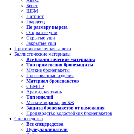
Авакс
Берет
ШБМ
Патриот
Гвардеец
По размеру выреза
Открытые уши
Скрытые уши
Закрытые уши
Противоосколочная защита
Баллистические материалы
Все баллистические материалы
Тип применения бронезащиты
Мягкие бронепакеты
Прессованные изделия
Материал бронепакетов
СВМПЭ
Арамидная ткань
Тип изделий
Мягкие экраны для БЖ
Защита бронепакетов от намокания
Производство водостойких бронепакетов
Спецсредства
Все спецсредства
Пулеулавливатели