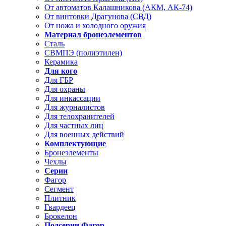
От автоматов Калашникова (АКМ, АК-74)
От винтовки Драгунова (СВД)
От ножа и холодного оружия
Материал бронеэлементов
Сталь
СВМПЭ (полиэтилен)
Керамика
Для кого
Для ГБР
Для охраны
Для инкассации
Для журналистов
Для телохранителей
Для частных лиц
Для военных действий
Комплектующие
Бронеэлементы
Чехлы
Серии
Фагор
Сегмент
Плитник
Гвардеец
Брокелон
Подсерии Фагор