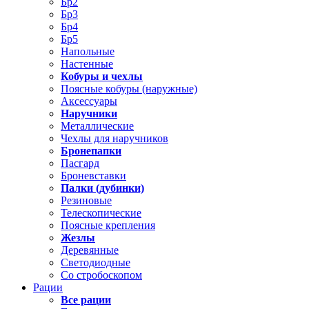
Бр2
Бр3
Бр4
Бр5
Напольные
Настенные
Кобуры и чехлы
Поясные кобуры (наружные)
Аксессуары
Наручники
Металлические
Чехлы для наручников
Бронепапки
Пасгард
Броневставки
Палки (дубинки)
Резиновые
Телескопические
Поясные крепления
Жезлы
Деревянные
Светодиодные
Со стробоскопом
Рации
Все рации