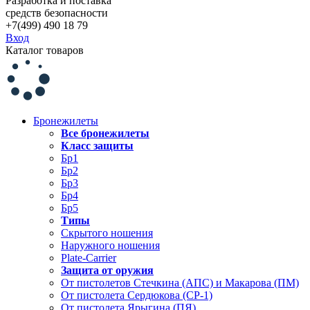
Разработка и поставка
средств безопасности
+7(499) 490 18 79
Вход
Каталог товаров
Бронежилеты
Все бронежилеты
Класс защиты
Бр1
Бр2
Бр3
Бр4
Бр5
Типы
Скрытого ношения
Наружного ношения
Plate-Carrier
Защита от оружия
От пистолетов Стечкина (АПС) и Макарова (ПМ)
От пистолета Сердюкова (СР-1)
От пистолета Ярыгина (ПЯ)