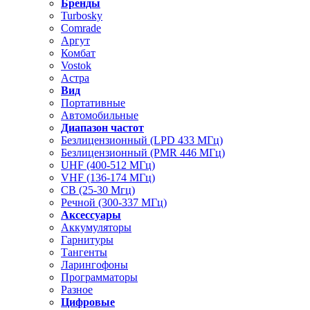
Бренды
Turbosky
Comrade
Аргут
Комбат
Vostok
Астра
Вид
Портативные
Автомобильные
Диапазон частот
Безлицензионный (LPD 433 МГц)
Безлицензионный (PMR 446 МГц)
UHF (400-512 МГц)
VHF (136-174 МГц)
CB (25-30 Мгц)
Речной (300-337 МГц)
Аксессуары
Аккумуляторы
Гарнитуры
Тангенты
Ларингофоны
Программаторы
Разное
Цифровые