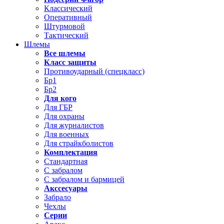
Классический
Оперативный
Штурмовой
Тактический
Шлемы
Все шлемы
Класс защиты
Противоударный (спецкласс)
Бр1
Бр2
Для кого
Для ГБР
Для охраны
Для журналистов
Для военных
Для страйкболистов
Комплектация
Стандартная
С забралом
С забралом и бармицей
Акссесуары
Забрало
Чехлы
Серии