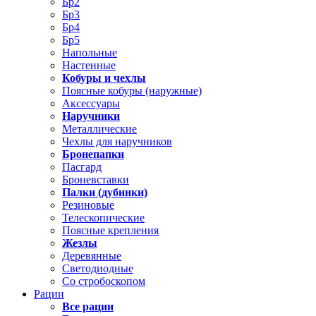
Бр2
Бр3
Бр4
Бр5
Напольные
Настенные
Кобуры и чехлы
Поясные кобуры (наружные)
Аксессуары
Наручники
Металлические
Чехлы для наручников
Бронепапки
Пасгард
Броневставки
Палки (дубинки)
Резиновые
Телескопические
Поясные крепления
Жезлы
Деревянные
Светодиодные
Со стробоскопом
Рации
Все рации