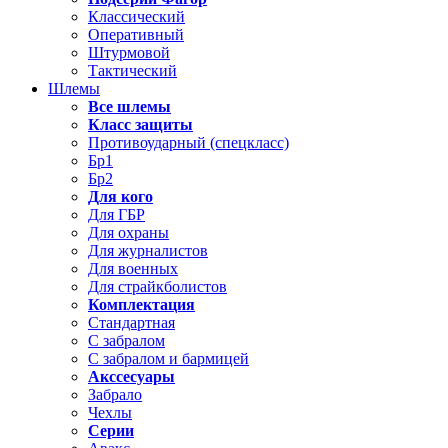
Классический
Оперативный
Штурмовой
Тактический
Шлемы
Все шлемы
Класс защиты
Противоударный (спецкласс)
Бр1
Бр2
Для кого
Для ГБР
Для охраны
Для журналистов
Для военных
Для страйкболистов
Комплектация
Стандартная
С забралом
С забралом и бармицей
Акссесуары
Забрало
Чехлы
Серии