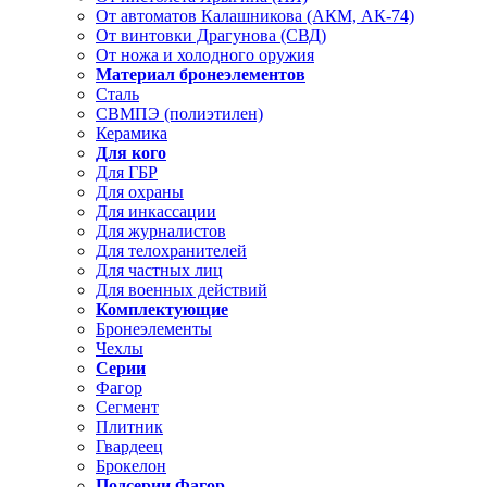
От автоматов Калашникова (АКМ, АК-74)
От винтовки Драгунова (СВД)
От ножа и холодного оружия
Материал бронеэлементов
Сталь
СВМПЭ (полиэтилен)
Керамика
Для кого
Для ГБР
Для охраны
Для инкассации
Для журналистов
Для телохранителей
Для частных лиц
Для военных действий
Комплектующие
Бронеэлементы
Чехлы
Серии
Фагор
Сегмент
Плитник
Гвардеец
Брокелон
Подсерии Фагор