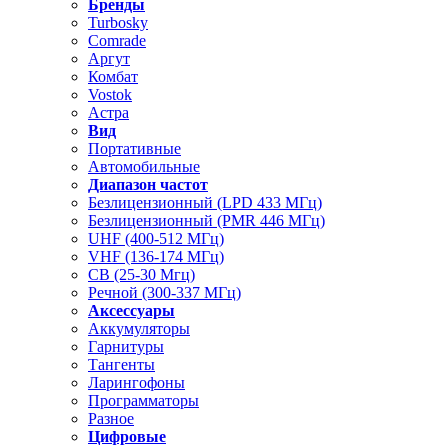
Бренды
Turbosky
Comrade
Аргут
Комбат
Vostok
Астра
Вид
Портативные
Автомобильные
Диапазон частот
Безлицензионный (LPD 433 МГц)
Безлицензионный (PMR 446 МГц)
UHF (400-512 МГц)
VHF (136-174 МГц)
CB (25-30 Мгц)
Речной (300-337 МГц)
Аксессуары
Аккумуляторы
Гарнитуры
Тангенты
Ларингофоны
Программаторы
Разное
Цифровые