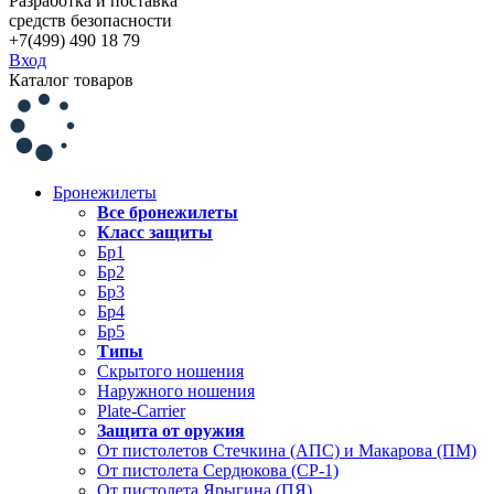
Разработка и поставка
средств безопасности
+7(499) 490 18 79
Вход
Каталог товаров
Бронежилеты
Все бронежилеты
Класс защиты
Бр1
Бр2
Бр3
Бр4
Бр5
Типы
Скрытого ношения
Наружного ношения
Plate-Carrier
Защита от оружия
От пистолетов Стечкина (АПС) и Макарова (ПМ)
От пистолета Сердюкова (СР-1)
От пистолета Ярыгина (ПЯ)