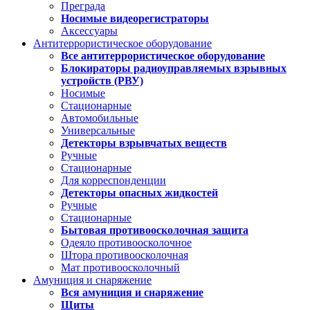
Преграда
Носимые видеорегистраторы
Аксессуары
Антитеррористическое оборудование
Все антитеррористическое оборудование
Блокираторы радиоуправляемых взрывных
устройств (РВУ)
Носимые
Стационарные
Автомобильные
Универсальные
Детекторы взрывчатых веществ
Ручные
Стационарные
Для корреспонденции
Детекторы опасных жидкостей
Ручные
Стационарные
Бытовая противоосколочная защита
Одеяло противоосколочное
Штора противоосколочная
Мат противоосколочный
Амуниция и снаряжение
Вся амуниция и снаряжение
Щиты