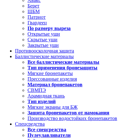
Авакс
Берет
ШБМ
Патриот
Гвардеец
По размеру выреза
Открытые уши
Скрытые уши
Закрытые уши
Противоосколочная защита
Баллистические материалы
Все баллистические материалы
Тип применения бронезащиты
Мягкие бронепакеты
Прессованные изделия
Материал бронепакетов
СВМПЭ
Арамидная ткань
Тип изделий
Мягкие экраны для БЖ
Защита бронепакетов от намокания
Производство водостойких бронепакетов
Спецсредства
Все спецсредства
Пулеулавливатели