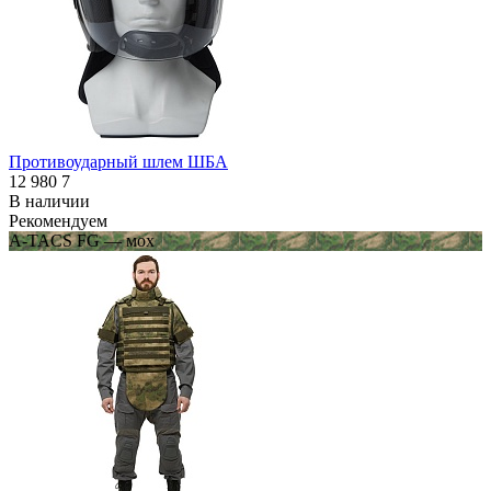
Противоударный шлем ШБА
12 980
7
В наличии
Рекомендуем
A-TACS FG — мох