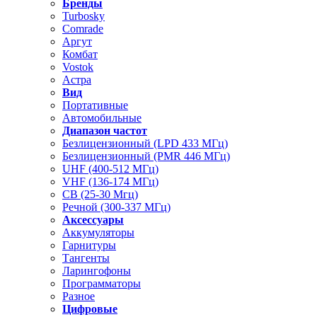
Бренды
Turbosky
Comrade
Аргут
Комбат
Vostok
Астра
Вид
Портативные
Автомобильные
Диапазон частот
Безлицензионный (LPD 433 МГц)
Безлицензионный (PMR 446 МГц)
UHF (400-512 МГц)
VHF (136-174 МГц)
CB (25-30 Мгц)
Речной (300-337 МГц)
Аксессуары
Аккумуляторы
Гарнитуры
Тангенты
Ларингофоны
Программаторы
Разное
Цифровые