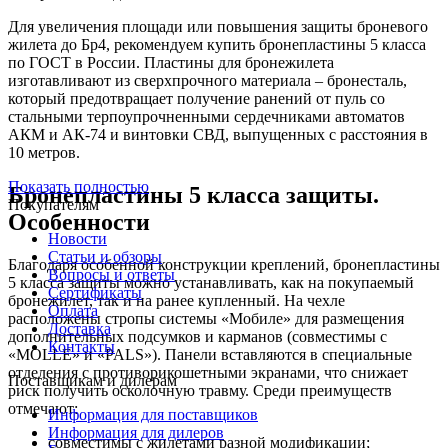
Для увеличения площади или повышения защиты броневого
жилета до Бр4, рекомендуем купить бронепластины 5 класса
по ГОСТ в России. Пластины для бронежилета
изготавливают из сверхпрочного материала – бронесталь,
который предотвращает получение ранений от пуль со
стальными терпоупрочненными сердечниками автоматов
АКМ и АК-74 и винтовки СВД, выпущенных с расстояния в
10 метров.
Показать полностью
Бронепластины 5 класса защиты.
Покупателям
Особенности
Новости
Статьи и обзоры
Благодаря особенной конструкции креплений, бронепластины
Вопросы и ответы
5 класса защиты можно устанавливать, как на покупаемый
Сертификаты
бронежилет, так и на ранее купленный. На чехле
Оплата
расположены стропы системы «Мобиле» для размещения
Доставка
дополнительных подсумков и карманов (совместимы с
Контакты
«MOLLE» и «PALS»). Панели вставляются в специальные
отделения с противорикошетными экранами, что снижает
Поставщикам и дилерам
риск получить осколочную травму. Среди преимуществ
отмечают:
Информация для поставщиков
Информация для дилеров
совместимы с жилетами разной модификации;