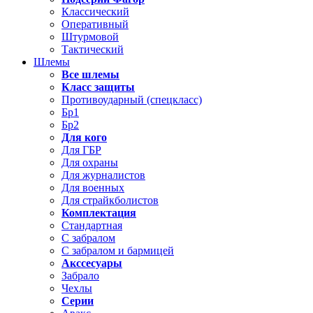
Классический
Оперативный
Штурмовой
Тактический
Шлемы
Все шлемы
Класс защиты
Противоударный (спецкласс)
Бр1
Бр2
Для кого
Для ГБР
Для охраны
Для журналистов
Для военных
Для страйкболистов
Комплектация
Стандартная
С забралом
С забралом и бармицей
Акссесуары
Забрало
Чехлы
Серии