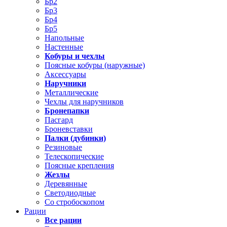
Бр2
Бр3
Бр4
Бр5
Напольные
Настенные
Кобуры и чехлы
Поясные кобуры (наружные)
Аксессуары
Наручники
Металлические
Чехлы для наручников
Бронепапки
Пасгард
Броневставки
Палки (дубинки)
Резиновые
Телескопические
Поясные крепления
Жезлы
Деревянные
Светодиодные
Со стробоскопом
Рации
Все рации