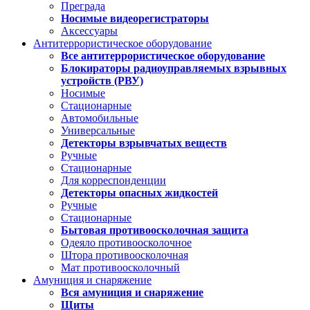
Преграда
Носимые видеорегистраторы
Аксессуары
Антитеррористическое оборудование
Все антитеррористическое оборудование
Блокираторы радиоуправляемых взрывных
устройств (РВУ)
Носимые
Стационарные
Автомобильные
Универсальные
Детекторы взрывчатых веществ
Ручные
Стационарные
Для корреспонденции
Детекторы опасных жидкостей
Ручные
Стационарные
Бытовая противоосколочная защита
Одеяло противоосколочное
Штора противоосколочная
Мат противоосколочный
Амуниция и снаряжение
Вся амуниция и снаряжение
Щиты