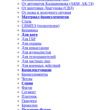
От автоматов Калашникова (АКМ, АК-74)
От винтовки Драгунова (СВД)
От ножа и холодного оружия
Материал бронеэлементов
Сталь
СВМПЭ (полиэтилен)
Керамика
Для кого
Для ГБР
Для охраны
Для инкассации
Для журналистов
Для телохранителей
Для частных лиц
Для военных действий
Комплектующие
Бронеэлементы
Чехлы
Серии
Фагор
Сегмент
Плитник
Гвардеец
Брокелон
Подсерии Фагор