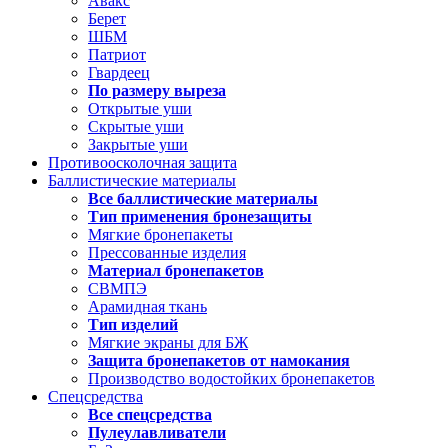
Авакс
Берет
ШБМ
Патриот
Гвардеец
По размеру выреза
Открытые уши
Скрытые уши
Закрытые уши
Противоосколочная защита
Баллистические материалы
Все баллистические материалы
Тип применения бронезащиты
Мягкие бронепакеты
Прессованные изделия
Материал бронепакетов
СВМПЭ
Арамидная ткань
Тип изделий
Мягкие экраны для БЖ
Защита бронепакетов от намокания
Производство водостойких бронепакетов
Спецсредства
Все спецсредства
Пулеулавливатели