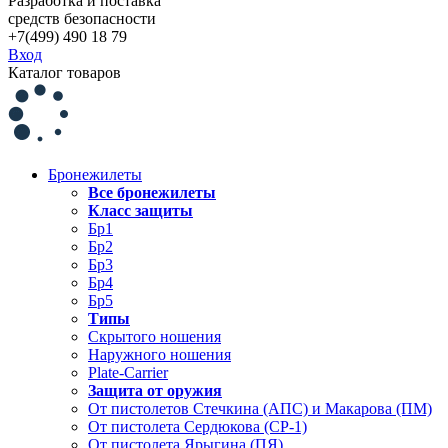
Разработка и поставка
средств безопасности
+7(499) 490 18 79
Вход
Каталог товаров
Бронежилеты
Все бронежилеты
Класс защиты
Бр1
Бр2
Бр3
Бр4
Бр5
Типы
Скрытого ношения
Наружного ношения
Plate-Carrier
Защита от оружия
От пистолетов Стечкина (АПС) и Макарова (ПМ)
От пистолета Сердюкова (СР-1)
От пистолета Ярыгина (ПЯ)