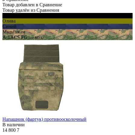
Товар добавлен в Сравнение
Товар удалён из Сравнения
Черный
Олива
Синий
Мультикам
A-TACS FG — мох
Напашник (фартук) противоосколочный
В наличии
14 800
7