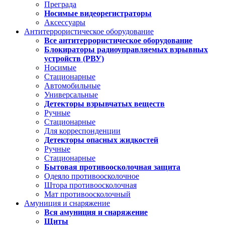
Преграда
Носимые видеорегистраторы
Аксессуары
Антитеррористическое оборудование
Все антитеррористическое оборудование
Блокираторы радиоуправляемых взрывных
устройств (РВУ)
Носимые
Стационарные
Автомобильные
Универсальные
Детекторы взрывчатых веществ
Ручные
Стационарные
Для корреспонденции
Детекторы опасных жидкостей
Ручные
Стационарные
Бытовая противоосколочная защита
Одеяло противоосколочное
Штора противоосколочная
Мат противоосколочный
Амуниция и снаряжение
Вся амуниция и снаряжение
Щиты