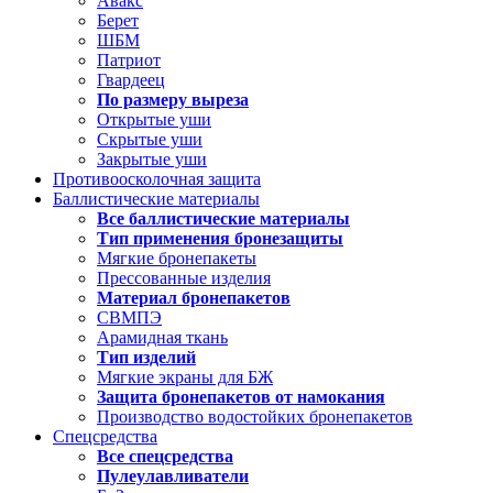
Авакс
Берет
ШБМ
Патриот
Гвардеец
По размеру выреза
Открытые уши
Скрытые уши
Закрытые уши
Противоосколочная защита
Баллистические материалы
Все баллистические материалы
Тип применения бронезащиты
Мягкие бронепакеты
Прессованные изделия
Материал бронепакетов
СВМПЭ
Арамидная ткань
Тип изделий
Мягкие экраны для БЖ
Защита бронепакетов от намокания
Производство водостойких бронепакетов
Спецсредства
Все спецсредства
Пулеулавливатели