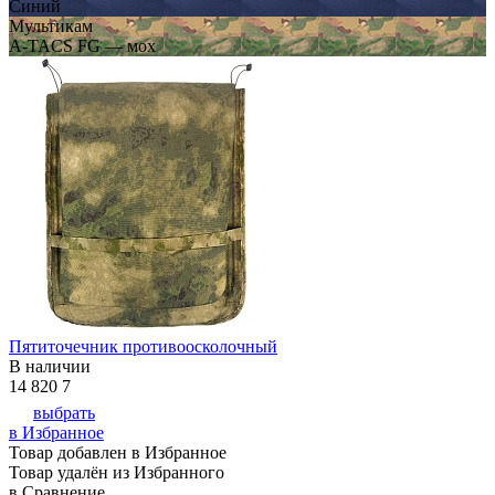
Синий
Мультикам
A-TACS FG — мох
Пятиточечник противоосколочный
В наличии
14 820
7
выбрать
в Избранное
Товар добавлен в Избранное
Товар удалён из Избранного
в Сравнение