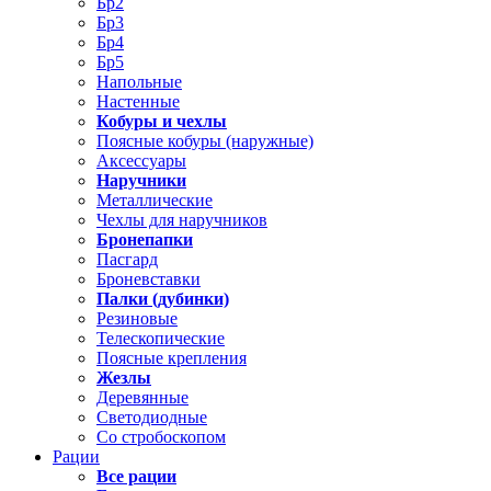
Бр2
Бр3
Бр4
Бр5
Напольные
Настенные
Кобуры и чехлы
Поясные кобуры (наружные)
Аксессуары
Наручники
Металлические
Чехлы для наручников
Бронепапки
Пасгард
Броневставки
Палки (дубинки)
Резиновые
Телескопические
Поясные крепления
Жезлы
Деревянные
Светодиодные
Со стробоскопом
Рации
Все рации