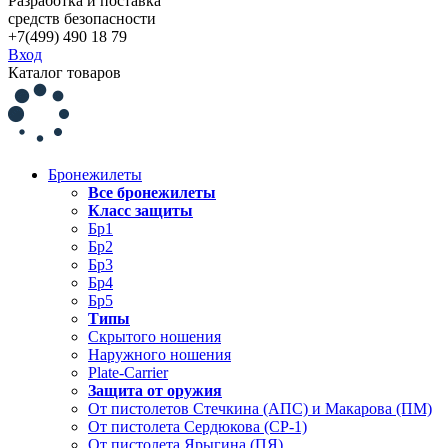
Разработка и поставка
средств безопасности
+7(499) 490 18 79
Вход
Каталог товаров
Бронежилеты
Все бронежилеты
Класс защиты
Бр1
Бр2
Бр3
Бр4
Бр5
Типы
Скрытого ношения
Наружного ношения
Plate-Carrier
Защита от оружия
От пистолетов Стечкина (АПС) и Макарова (ПМ)
От пистолета Сердюкова (СР-1)
От пистолета Ярыгина (ПЯ)