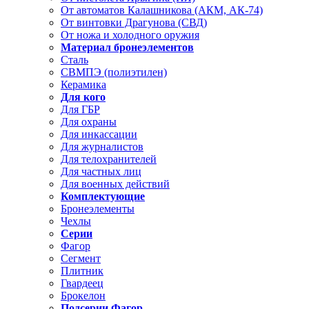
От автоматов Калашникова (АКМ, АК-74)
От винтовки Драгунова (СВД)
От ножа и холодного оружия
Материал бронеэлементов
Сталь
СВМПЭ (полиэтилен)
Керамика
Для кого
Для ГБР
Для охраны
Для инкассации
Для журналистов
Для телохранителей
Для частных лиц
Для военных действий
Комплектующие
Бронеэлементы
Чехлы
Серии
Фагор
Сегмент
Плитник
Гвардеец
Брокелон
Подсерии Фагор