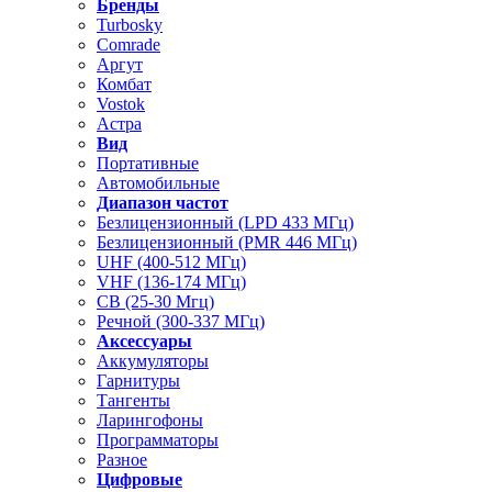
Бренды
Turbosky
Comrade
Аргут
Комбат
Vostok
Астра
Вид
Портативные
Автомобильные
Диапазон частот
Безлицензионный (LPD 433 МГц)
Безлицензионный (PMR 446 МГц)
UHF (400-512 МГц)
VHF (136-174 МГц)
CB (25-30 Мгц)
Речной (300-337 МГц)
Аксессуары
Аккумуляторы
Гарнитуры
Тангенты
Ларингофоны
Программаторы
Разное
Цифровые