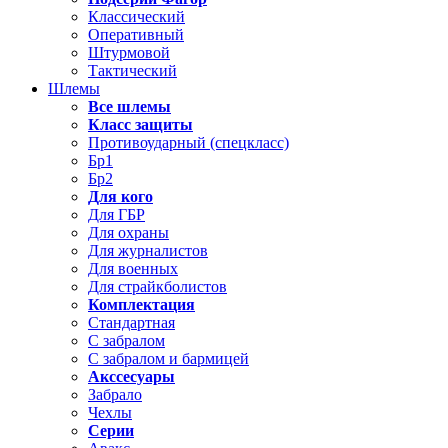
Классический
Оперативный
Штурмовой
Тактический
Шлемы
Все шлемы
Класс защиты
Противоударный (спецкласс)
Бр1
Бр2
Для кого
Для ГБР
Для охраны
Для журналистов
Для военных
Для страйкболистов
Комплектация
Стандартная
С забралом
С забралом и бармицей
Акссесуары
Забрало
Чехлы
Серии