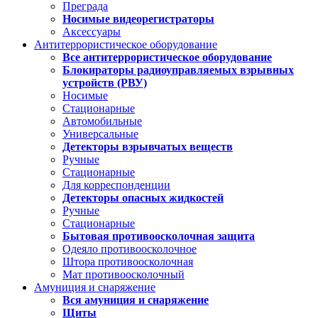
Преграда
Носимые видеорегистраторы
Аксессуары
Антитеррористическое оборудование
Все антитеррористическое оборудование
Блокираторы радиоуправляемых взрывных
устройств (РВУ)
Носимые
Стационарные
Автомобильные
Универсальные
Детекторы взрывчатых веществ
Ручные
Стационарные
Для корреспонденции
Детекторы опасных жидкостей
Ручные
Стационарные
Бытовая противоосколочная защита
Одеяло противоосколочное
Штора противоосколочная
Мат противоосколочный
Амуниция и снаряжение
Вся амуниция и снаряжение
Щиты