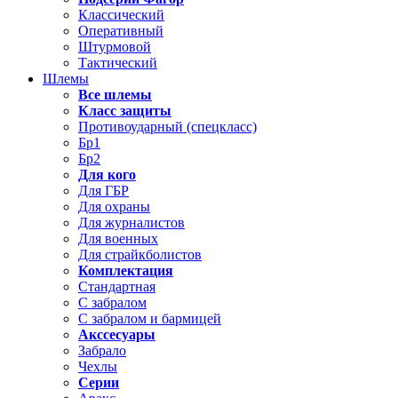
Классический
Оперативный
Штурмовой
Тактический
Шлемы
Все шлемы
Класс защиты
Противоударный (спецкласс)
Бр1
Бр2
Для кого
Для ГБР
Для охраны
Для журналистов
Для военных
Для страйкболистов
Комплектация
Стандартная
С забралом
С забралом и бармицей
Акссесуары
Забрало
Чехлы
Серии