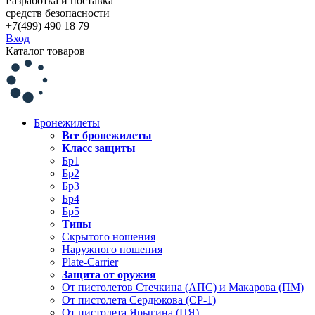
Разработка и поставка
средств безопасности
+7(499) 490 18 79
Вход
Каталог товаров
Бронежилеты
Все бронежилеты
Класс защиты
Бр1
Бр2
Бр3
Бр4
Бр5
Типы
Скрытого ношения
Наружного ношения
Plate-Carrier
Защита от оружия
От пистолетов Стечкина (АПС) и Макарова (ПМ)
От пистолета Сердюкова (СР-1)
От пистолета Ярыгина (ПЯ)