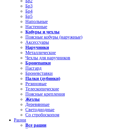
Бр2
Бр3
Бр4
Бр5
Напольные
Настенные
Кобуры и чехлы
Поясные кобуры (наружные)
Аксессуары
Наручники
Металлические
Чехлы для наручников
Бронепапки
Пасгард
Броневставки
Палки (дубинки)
Резиновые
Телескопические
Поясные крепления
Жезлы
Деревянные
Светодиодные
Со стробоскопом
Рации
Все рации