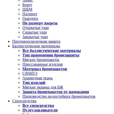
Авакс
Берет
ШБМ
Патриот
Гвардеец
По размеру выреза
Открытые уши
Скрытые уши
Закрытые уши
Противоосколочная защита
Баллистические материалы
Все баллистические материалы
Тип применения бронезащиты
Мягкие бронепакеты
Прессованные изделия
Материал бронепакетов
СВМПЭ
Арамидная ткань
Тип изделий
Мягкие экраны для БЖ
Защита бронепакетов от намокания
Производство водостойких бронепакетов
Спецсредства
Все спецсредства
Пулеулавливатели