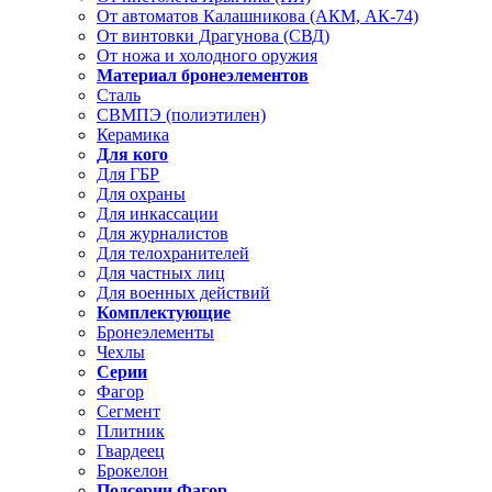
От автоматов Калашникова (АКМ, АК-74)
От винтовки Драгунова (СВД)
От ножа и холодного оружия
Материал бронеэлементов
Сталь
СВМПЭ (полиэтилен)
Керамика
Для кого
Для ГБР
Для охраны
Для инкассации
Для журналистов
Для телохранителей
Для частных лиц
Для военных действий
Комплектующие
Бронеэлементы
Чехлы
Серии
Фагор
Сегмент
Плитник
Гвардеец
Брокелон
Подсерии Фагор