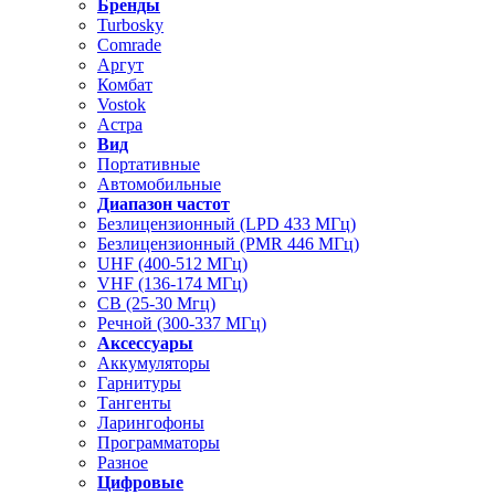
Бренды
Turbosky
Comrade
Аргут
Комбат
Vostok
Астра
Вид
Портативные
Автомобильные
Диапазон частот
Безлицензионный (LPD 433 МГц)
Безлицензионный (PMR 446 МГц)
UHF (400-512 МГц)
VHF (136-174 МГц)
CB (25-30 Мгц)
Речной (300-337 МГц)
Аксессуары
Аккумуляторы
Гарнитуры
Тангенты
Ларингофоны
Программаторы
Разное
Цифровые