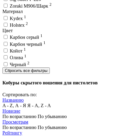
2
Zoraki M906/Шарк
Материал
1
Kydex
2
Holstex
Цвет
1
Карбон серый
1
Карбон черный
1
Койот
1
Олива
2
Черный
Сбросить все фильтры
Кобуры скрытого ношения для пистолетов
Сортировать по:
Названию
A - Z, А - Я
Я - А, Z - A
Новизне
По возрастанию
По убыванию
Просмотрам
По возрастанию
По убыванию
Рейтингу