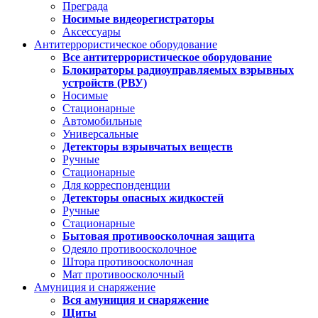
Преграда
Носимые видеорегистраторы
Аксессуары
Антитеррористическое оборудование
Все антитеррористическое оборудование
Блокираторы радиоуправляемых взрывных
устройств (РВУ)
Носимые
Стационарные
Автомобильные
Универсальные
Детекторы взрывчатых веществ
Ручные
Стационарные
Для корреспонденции
Детекторы опасных жидкостей
Ручные
Стационарные
Бытовая противоосколочная защита
Одеяло противоосколочное
Штора противоосколочная
Мат противоосколочный
Амуниция и снаряжение
Вся амуниция и снаряжение
Щиты