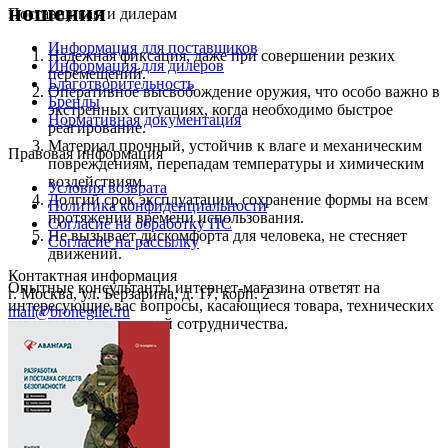
ношения
Поставщикам и дилерам
Информация для поставщиков
Надежная фиксация, даже при совершении резких
Информация для дилеров
перемещений.
Благотворительность
Оперативное высвобождение оружия, что особо важно в
Бренды
экстренных ситуациях, когда необходимо быстрое
Нормативная документация
реагирование.
Материал прочный, устойчив к влаге и механическим
Правовая информация
повреждениям, перепадам температуры и химическим
воздействиям.
Условия возврата
Долгий срок эксплуатации, сохранение формы на всем
Политика конфиденциальности
протяжении времени использования.
Согласие на обработку ПС
Не вызывает дискомфорта для человека, не стесняет
Согласие на рассылку
движений.
Контактная информация
Опытные консультанты интернет-магазина ответят на
г. Москва, ул. Берзарина, д. 17, корп. 2
интересующие вас вопросы, касающиеся товара, технических
mail@bronegilet.ru
характеристик, условий сотрудничества.