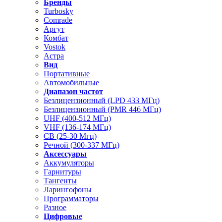
Бренды
Turbosky
Comrade
Аргут
Комбат
Vostok
Астра
Вид
Портативные
Автомобильные
Диапазон частот
Безлицензионный (LPD 433 МГц)
Безлицензионный (PMR 446 МГц)
UHF (400-512 МГц)
VHF (136-174 МГц)
CB (25-30 Мгц)
Речной (300-337 МГц)
Аксессуары
Аккумуляторы
Гарнитуры
Тангенты
Ларингофоны
Программаторы
Разное
Цифровые