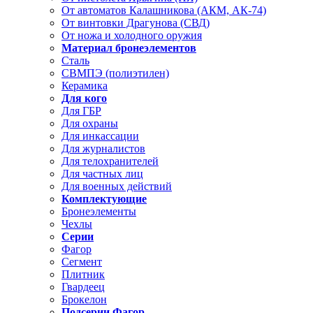
От автоматов Калашникова (АКМ, АК-74)
От винтовки Драгунова (СВД)
От ножа и холодного оружия
Материал бронеэлементов
Сталь
СВМПЭ (полиэтилен)
Керамика
Для кого
Для ГБР
Для охраны
Для инкассации
Для журналистов
Для телохранителей
Для частных лиц
Для военных действий
Комплектующие
Бронеэлементы
Чехлы
Серии
Фагор
Сегмент
Плитник
Гвардеец
Брокелон
Подсерии Фагор