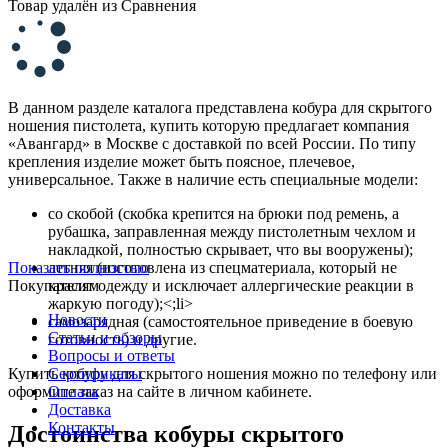
Товар удалён из Сравнения
В данном разделе каталога представлена кобура для скрытого
ношения пистолета, купить которую предлагает компания
«Авангард» в Москве с доставкой по всей России. По типу
крепления изделие может быть поясное, плечевое,
универсальное. Также в наличие есть специальные модели:
со скобой (скобка крепится на брюки под ремень, а
рубашка, заправленная между пистолетным чехлом и
накладкой, полностью скрывает, что вы вооружены);
Показать полностью
летняя (изготовлена из спецматериала, который не
Покупателям
красит одежду и исключает аллергические реакции в
жаркую погоду);<;li>
Новости
самозарядная (самостоятельное приведение в боевую
Статьи и обзоры
готовность) и другие.
Вопросы и ответы
Купить кобуру для скрытого ношения можно по телефону или
Сертификаты
оформите заказ на сайте в личном кабинете.
Оплата
Доставка
Контакты
Достоинства кобуры скрытого