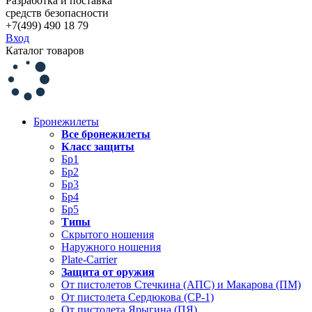
Разработка и поставка
средств безопасности
+7(499) 490 18 79
Вход
Каталог товаров
Бронежилеты
Все бронежилеты
Класс защиты
Бр1
Бр2
Бр3
Бр4
Бр5
Типы
Скрытого ношения
Наружного ношения
Plate-Carrier
Защита от оружия
От пистолетов Стечкина (АПС) и Макарова (ПМ)
От пистолета Сердюкова (СР-1)
От пистолета Ярыгина (ПЯ)