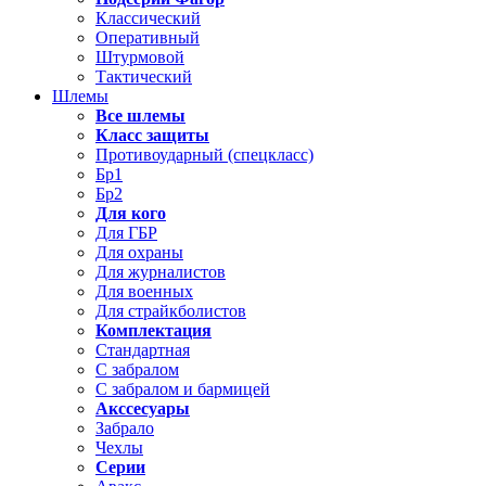
Классический
Оперативный
Штурмовой
Тактический
Шлемы
Все шлемы
Класс защиты
Противоударный (спецкласс)
Бр1
Бр2
Для кого
Для ГБР
Для охраны
Для журналистов
Для военных
Для страйкболистов
Комплектация
Стандартная
С забралом
С забралом и бармицей
Акссесуары
Забрало
Чехлы
Серии