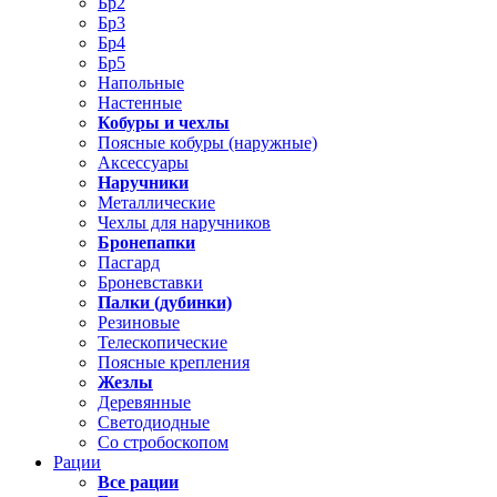
Бр2
Бр3
Бр4
Бр5
Напольные
Настенные
Кобуры и чехлы
Поясные кобуры (наружные)
Аксессуары
Наручники
Металлические
Чехлы для наручников
Бронепапки
Пасгард
Броневставки
Палки (дубинки)
Резиновые
Телескопические
Поясные крепления
Жезлы
Деревянные
Светодиодные
Со стробоскопом
Рации
Все рации