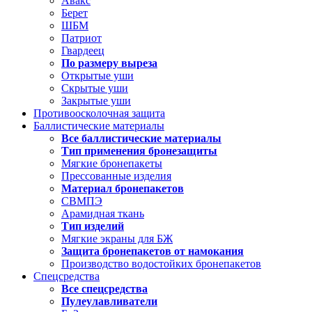
Авакс
Берет
ШБМ
Патриот
Гвардеец
По размеру выреза
Открытые уши
Скрытые уши
Закрытые уши
Противоосколочная защита
Баллистические материалы
Все баллистические материалы
Тип применения бронезащиты
Мягкие бронепакеты
Прессованные изделия
Материал бронепакетов
СВМПЭ
Арамидная ткань
Тип изделий
Мягкие экраны для БЖ
Защита бронепакетов от намокания
Производство водостойких бронепакетов
Спецсредства
Все спецсредства
Пулеулавливатели