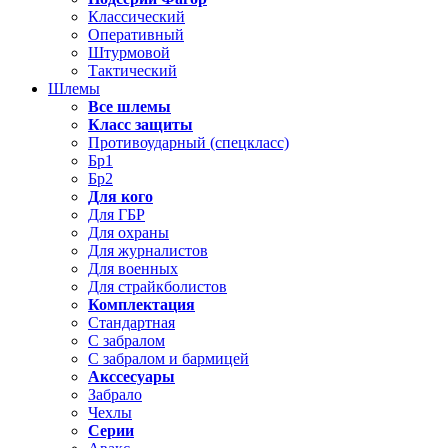
Классический
Оперативный
Штурмовой
Тактический
Шлемы
Все шлемы
Класс защиты
Противоударный (спецкласс)
Бр1
Бр2
Для кого
Для ГБР
Для охраны
Для журналистов
Для военных
Для страйкболистов
Комплектация
Стандартная
С забралом
С забралом и бармицей
Акссесуары
Забрало
Чехлы
Серии