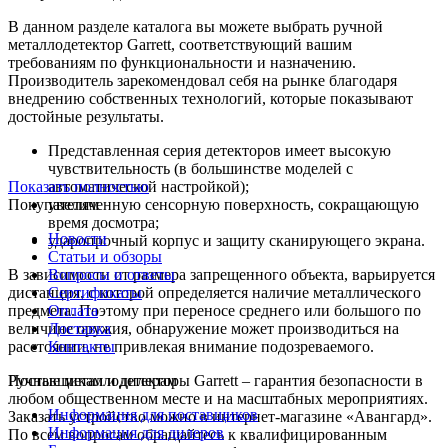
В данном разделе каталога вы можете выбрать ручной
металлодетектор Garrett, соответствующий вашим
требованиям по функциональности и назначению.
Производитель зарекомендовал себя на рынке благодаря
внедрению собственных технологий, которые показывают
достойные результаты.
Представленная серия детекторов имеет высокую
чувствительность (в большинстве моделей с
Показать полностью
автоматической настройкой);
Покупателям
увеличенную сенсорную поверхность, сокращающую
время досмотра;
Новости
ударопрочный корпус и защиту сканирующего экрана.
Статьи и обзоры
В зависимости от размера запрещенного объекта, варьируется
Вопросы и ответы
дистанция, с которой определяется наличие металлического
Сертификаты
предмета. Поэтому при переносе среднего или большого по
Оплата
величине оружия, обнаружение может производиться на
Доставка
расстоянии, не привлекая внимание подозреваемого.
Контакты
Ручные металлодетекторы Garrett – гарантия безопасности в
Поставщикам и дилерам
любом общественном месте и на масштабных мероприятиях.
Информация для поставщиков
Заказать устройство можно в интернет-магазине «Авангард».
Информация для дилеров
По всем вопросам обращайтесь к квалифицированным