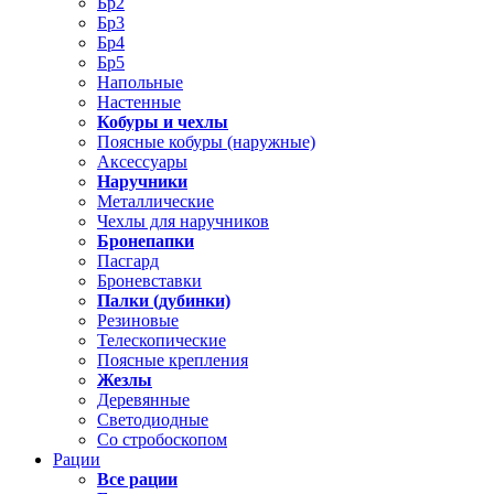
Бр2
Бр3
Бр4
Бр5
Напольные
Настенные
Кобуры и чехлы
Поясные кобуры (наружные)
Аксессуары
Наручники
Металлические
Чехлы для наручников
Бронепапки
Пасгард
Броневставки
Палки (дубинки)
Резиновые
Телескопические
Поясные крепления
Жезлы
Деревянные
Светодиодные
Со стробоскопом
Рации
Все рации