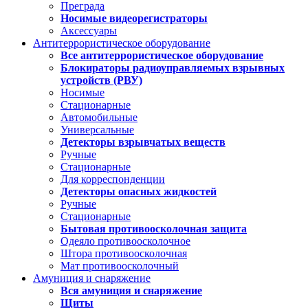
Преграда
Носимые видеорегистраторы
Аксессуары
Антитеррористическое оборудование
Все антитеррористическое оборудование
Блокираторы радиоуправляемых взрывных
устройств (РВУ)
Носимые
Стационарные
Автомобильные
Универсальные
Детекторы взрывчатых веществ
Ручные
Стационарные
Для корреспонденции
Детекторы опасных жидкостей
Ручные
Стационарные
Бытовая противоосколочная защита
Одеяло противоосколочное
Штора противоосколочная
Мат противоосколочный
Амуниция и снаряжение
Вся амуниция и снаряжение
Щиты