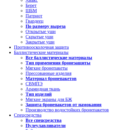
Авакс
Берет
ШБМ
Патриот
Гвардеец
По размеру выреза
Открытые уши
Скрытые уши
Закрытые уши
Противоосколочная защита
Баллистические материалы
Все баллистические материалы
Тип применения бронезащиты
Мягкие бронепакеты
Прессованные изделия
Материал бронепакетов
СВМПЭ
Арамидная ткань
Тип изделий
Мягкие экраны для БЖ
Защита бронепакетов от намокания
Производство водостойких бронепакетов
Спецсредства
Все спецсредства
Пулеулавливатели