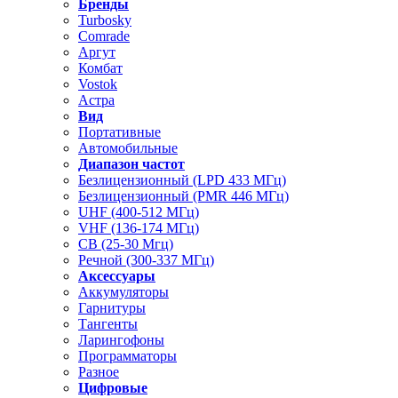
Бренды
Turbosky
Comrade
Аргут
Комбат
Vostok
Астра
Вид
Портативные
Автомобильные
Диапазон частот
Безлицензионный (LPD 433 МГц)
Безлицензионный (PMR 446 МГц)
UHF (400-512 МГц)
VHF (136-174 МГц)
CB (25-30 Мгц)
Речной (300-337 МГц)
Аксессуары
Аккумуляторы
Гарнитуры
Тангенты
Ларингофоны
Программаторы
Разное
Цифровые