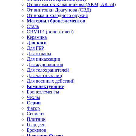
От автоматов Калашникова (АКМ, АК-74)
От винтовки Драгунова (СВД)
От ножа и холодного оружия
Материал бронеэлементов
Сталь
СВМПЭ (полиэтилен)
Керамика
Для кого
Для ГБР
Для охраны
Для инкассации
Для журналистов
Для телохранителей
Для частных лиц
Для военных действий
Комплектующие
Бронеэлементы
Чехлы
Серии
Фагор
Сегмент
Плитник
Гвардеец
Брокелон
Подсерии Фагор