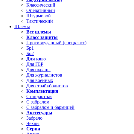
Классический
Оперативный
Штурмовой
Тактический
Шлемы
Все шлемы
Класс защиты
Противоударный (спецкласс)
Бр1
Бр2
Для кого
Для ГБР
Для охраны
Для журналистов
Для военных
Для страйкболистов
Комплектация
Стандартная
С забралом
С забралом и бармицей
Акссесуары
Забрало
Чехлы
Серии