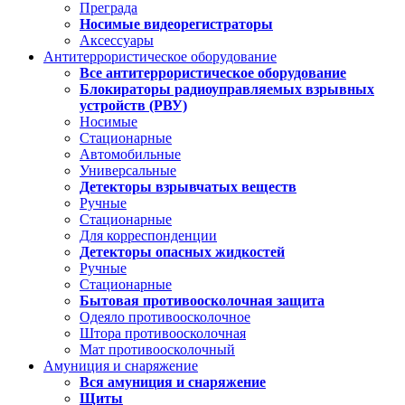
Преграда
Носимые видеорегистраторы
Аксессуары
Антитеррористическое оборудование
Все антитеррористическое оборудование
Блокираторы радиоуправляемых взрывных
устройств (РВУ)
Носимые
Стационарные
Автомобильные
Универсальные
Детекторы взрывчатых веществ
Ручные
Стационарные
Для корреспонденции
Детекторы опасных жидкостей
Ручные
Стационарные
Бытовая противоосколочная защита
Одеяло противоосколочное
Штора противоосколочная
Мат противоосколочный
Амуниция и снаряжение
Вся амуниция и снаряжение
Щиты