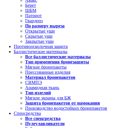
Авакс
Берет
ШБМ
Патриот
Гвардеец
По размеру выреза
Открытые уши
Скрытые уши
Закрытые уши
Противоосколочная защита
Баллистические материалы
Все баллистические материалы
Тип применения бронезащиты
Мягкие бронепакеты
Прессованные изделия
Материал бронепакетов
СВМПЭ
Арамидная ткань
Тип изделий
Мягкие экраны для БЖ
Защита бронепакетов от намокания
Производство водостойких бронепакетов
Спецсредства
Все спецсредства
Пулеулавливатели