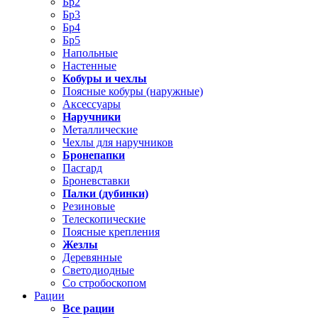
Бр2
Бр3
Бр4
Бр5
Напольные
Настенные
Кобуры и чехлы
Поясные кобуры (наружные)
Аксессуары
Наручники
Металлические
Чехлы для наручников
Бронепапки
Пасгард
Броневставки
Палки (дубинки)
Резиновые
Телескопические
Поясные крепления
Жезлы
Деревянные
Светодиодные
Со стробоскопом
Рации
Все рации