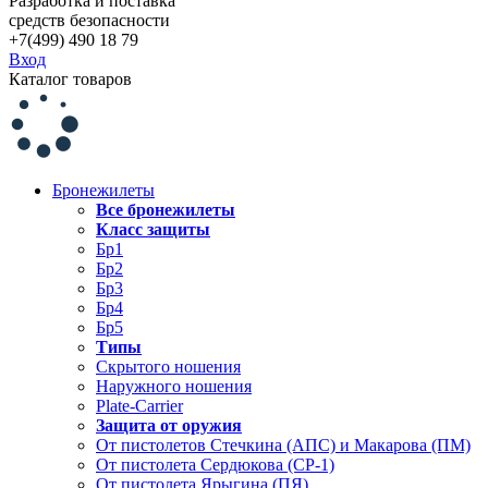
Разработка и поставка
средств безопасности
+7(499) 490 18 79
Вход
Каталог товаров
Бронежилеты
Все бронежилеты
Класс защиты
Бр1
Бр2
Бр3
Бр4
Бр5
Типы
Скрытого ношения
Наружного ношения
Plate-Carrier
Защита от оружия
От пистолетов Стечкина (АПС) и Макарова (ПМ)
От пистолета Сердюкова (СР-1)
От пистолета Ярыгина (ПЯ)