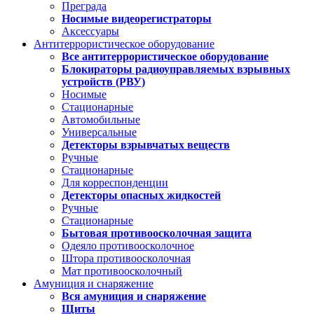
Преграда
Носимые видеорегистраторы
Аксессуары
Антитеррористическое оборудование
Все антитеррористическое оборудование
Блокираторы радиоуправляемых взрывных
устройств (РВУ)
Носимые
Стационарные
Автомобильные
Универсальные
Детекторы взрывчатых веществ
Ручные
Стационарные
Для корреспонденции
Детекторы опасных жидкостей
Ручные
Стационарные
Бытовая противоосколочная защита
Одеяло противоосколочное
Штора противоосколочная
Мат противоосколочный
Амуниция и снаряжение
Вся амуниция и снаряжение
Щиты