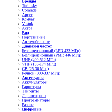
Бренды
Turbosky
Comrade
Аргут
Комбат
Vostok
Астра
Вид
Портативные
Автомобильные
Диапазон частот
Безлицензионный (LPD 433 МГц)
Безлицензионный (PMR 446 МГц)
UHF (400-512 МГц)
VHF (136-174 МГц)
CB (25-30 Мгц)
Речной (300-337 МГц)
Аксессуары
Аккумуляторы
Гарнитуры
Тангенты
Ларингофоны
Программаторы
Разное
Цифровые