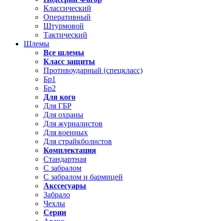
Классический
Оперативный
Штурмовой
Тактический
Шлемы
Все шлемы
Класс защиты
Противоударный (спецкласс)
Бр1
Бр2
Для кого
Для ГБР
Для охраны
Для журналистов
Для военных
Для страйкболистов
Комплектация
Стандартная
С забралом
С забралом и бармицей
Акссесуары
Забрало
Чехлы
Серии