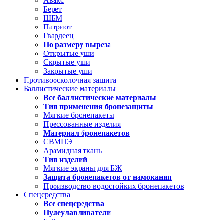
Авакс
Берет
ШБМ
Патриот
Гвардеец
По размеру выреза
Открытые уши
Скрытые уши
Закрытые уши
Противоосколочная защита
Баллистические материалы
Все баллистические материалы
Тип применения бронезащиты
Мягкие бронепакеты
Прессованные изделия
Материал бронепакетов
СВМПЭ
Арамидная ткань
Тип изделий
Мягкие экраны для БЖ
Защита бронепакетов от намокания
Производство водостойких бронепакетов
Спецсредства
Все спецсредства
Пулеулавливатели