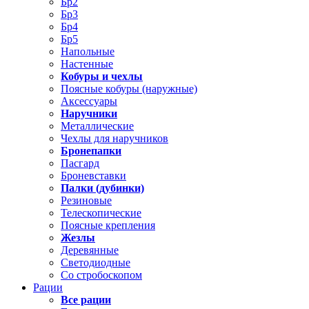
Бр2
Бр3
Бр4
Бр5
Напольные
Настенные
Кобуры и чехлы
Поясные кобуры (наружные)
Аксессуары
Наручники
Металлические
Чехлы для наручников
Бронепапки
Пасгард
Броневставки
Палки (дубинки)
Резиновые
Телескопические
Поясные крепления
Жезлы
Деревянные
Светодиодные
Со стробоскопом
Рации
Все рации