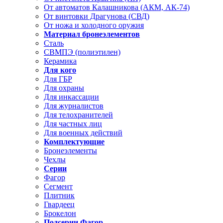
От автоматов Калашникова (АКМ, АК-74)
От винтовки Драгунова (СВД)
От ножа и холодного оружия
Материал бронеэлементов
Сталь
СВМПЭ (полиэтилен)
Керамика
Для кого
Для ГБР
Для охраны
Для инкассации
Для журналистов
Для телохранителей
Для частных лиц
Для военных действий
Комплектующие
Бронеэлементы
Чехлы
Серии
Фагор
Сегмент
Плитник
Гвардеец
Брокелон
Подсерии Фагор