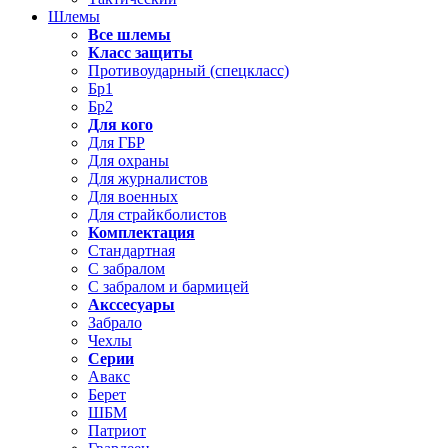
Шлемы
Все шлемы
Класс защиты
Противоударный (спецкласс)
Бр1
Бр2
Для кого
Для ГБР
Для охраны
Для журналистов
Для военных
Для страйкболистов
Комплектация
Стандартная
С забралом
С забралом и бармицей
Акссесуары
Забрало
Чехлы
Серии
Авакс
Берет
ШБМ
Патриот