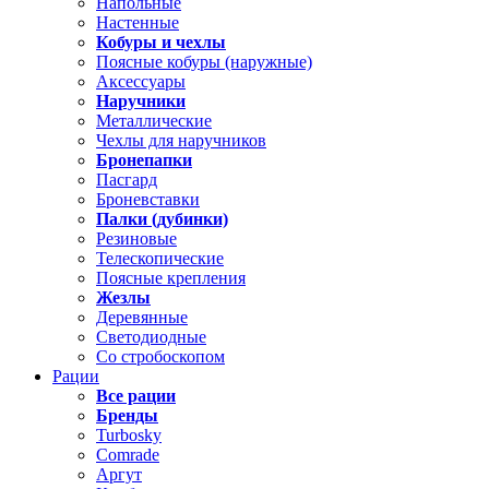
Напольные
Настенные
Кобуры и чехлы
Поясные кобуры (наружные)
Аксессуары
Наручники
Металлические
Чехлы для наручников
Бронепапки
Пасгард
Броневставки
Палки (дубинки)
Резиновые
Телескопические
Поясные крепления
Жезлы
Деревянные
Светодиодные
Со стробоскопом
Рации
Все рации
Бренды
Turbosky
Comrade
Аргут