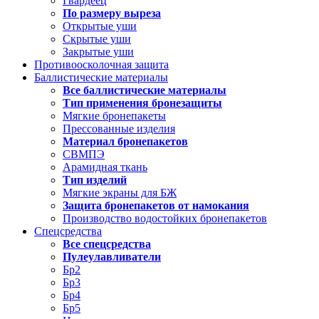
Гвардеец
По размеру выреза
Открытые уши
Скрытые уши
Закрытые уши
Противоосколочная защита
Баллистические материалы
Все баллистические материалы
Тип применения бронезащиты
Мягкие бронепакеты
Прессованные изделия
Материал бронепакетов
СВМПЭ
Арамидная ткань
Тип изделий
Мягкие экраны для БЖ
Защита бронепакетов от намокания
Производство водостойких бронепакетов
Спецсредства
Все спецсредства
Пулеулавливатели
Бр2
Бр3
Бр4
Бр5