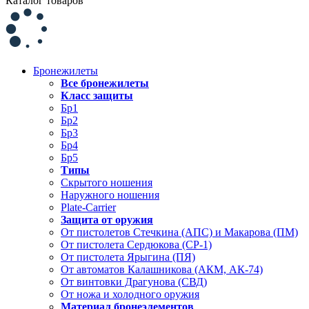
Каталог товаров
Бронежилеты
Все бронежилеты
Класс защиты
Бр1
Бр2
Бр3
Бр4
Бр5
Типы
Скрытого ношения
Наружного ношения
Plate-Carrier
Защита от оружия
От пистолетов Стечкина (АПС) и Макарова (ПМ)
От пистолета Сердюкова (СР-1)
От пистолета Ярыгина (ПЯ)
От автоматов Калашникова (АКМ, АК-74)
От винтовки Драгунова (СВД)
От ножа и холодного оружия
Материал бронеэлементов