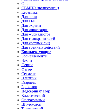
Сталь
СВМПЭ (полиэтилен)
Керамика
Для кого
Для ГБР
Для охраны
Для инкассации
Для журналистов
Для телохранителей
Для частных лиц
Для военных действий
Комплектующие
Бронеэлементы
Чехлы
Серии
Фагор
Сегмент
Плитник
Гвардеец
Брокелон
Подсерии Фагор
Классический
Оперативный
Штурмовой
Тактический