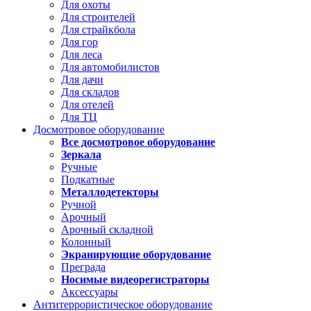
Для охоты
Для строителей
Для страйкбола
Для гор
Для леса
Для автомобилистов
Для дачи
Для складов
Для отелей
Для ТЦ
Досмотровое оборудование
Все досмотровое оборудование
Зеркала
Ручные
Подкатные
Металлодетекторы
Ручной
Арочный
Арочный складной
Колонный
Экранирующие оборудование
Преграда
Носимые видеорегистраторы
Аксессуары
Антитеррористическое оборудование