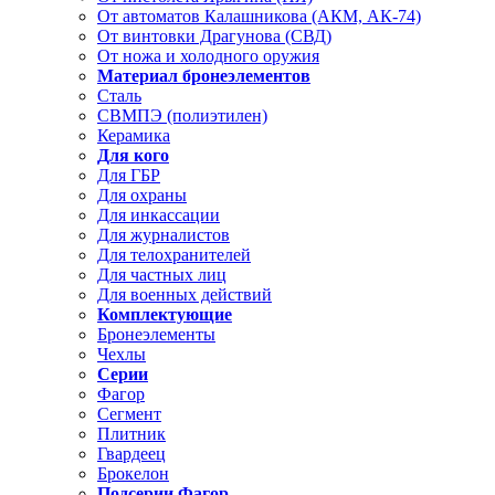
От автоматов Калашникова (АКМ, АК-74)
От винтовки Драгунова (СВД)
От ножа и холодного оружия
Материал бронеэлементов
Сталь
СВМПЭ (полиэтилен)
Керамика
Для кого
Для ГБР
Для охраны
Для инкассации
Для журналистов
Для телохранителей
Для частных лиц
Для военных действий
Комплектующие
Бронеэлементы
Чехлы
Серии
Фагор
Сегмент
Плитник
Гвардеец
Брокелон
Подсерии Фагор