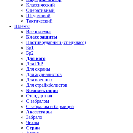
Классический
Оперативный
Штурмовой
Тактический
Шлемы
Все шлемы
Класс защиты
Противоударный (спецкласс)
Бр1
Бр2
Для кого
Для ГБР
Для охраны
Для журналистов
Для военных
Для страйкболистов
Комплектация
Стандартная
С забралом
С забралом и бармицей
Акссесуары
Забрало
Чехлы
Серии