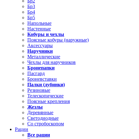
Бр2
Бр3
Бр4
Бр5
Напольные
Настенные
Кобуры и чехлы
Поясные кобуры (наружные)
Аксессуары
Наручники
Металлические
Чехлы для наручников
Бронепапки
Пасгард
Броневставки
Палки (дубинки)
Резиновые
Телескопические
Поясные крепления
Жезлы
Деревянные
Светодиодные
Со стробоскопом
Рации
Все рации