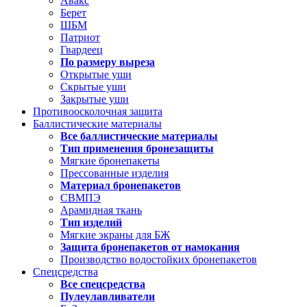
Авакс
Берет
ШБМ
Патриот
Гвардеец
По размеру выреза
Открытые уши
Скрытые уши
Закрытые уши
Противоосколочная защита
Баллистические материалы
Все баллистические материалы
Тип применения бронезащиты
Мягкие бронепакеты
Прессованные изделия
Материал бронепакетов
СВМПЭ
Арамидная ткань
Тип изделий
Мягкие экраны для БЖ
Защита бронепакетов от намокания
Производство водостойких бронепакетов
Спецсредства
Все спецсредства
Пулеулавливатели