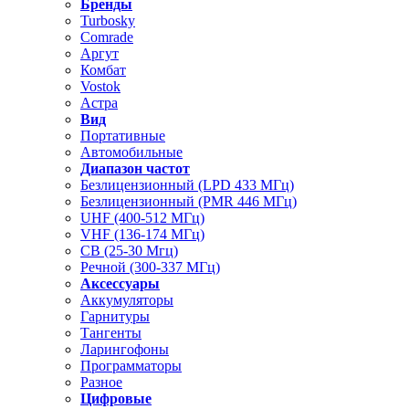
Бренды
Turbosky
Comrade
Аргут
Комбат
Vostok
Астра
Вид
Портативные
Автомобильные
Диапазон частот
Безлицензионный (LPD 433 МГц)
Безлицензионный (PMR 446 МГц)
UHF (400-512 МГц)
VHF (136-174 МГц)
CB (25-30 Мгц)
Речной (300-337 МГц)
Аксессуары
Аккумуляторы
Гарнитуры
Тангенты
Ларингофоны
Программаторы
Разное
Цифровые