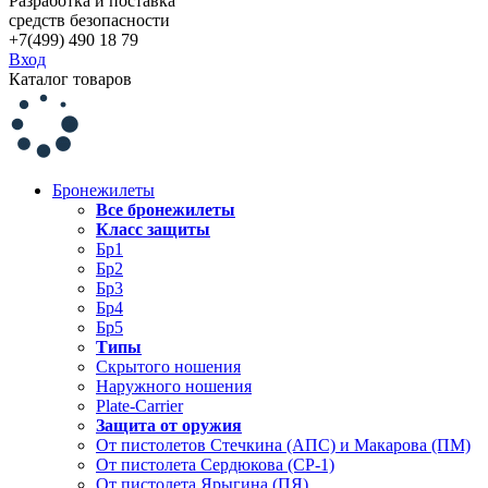
Разработка и поставка
средств безопасности
+7(499) 490 18 79
Вход
Каталог товаров
Бронежилеты
Все бронежилеты
Класс защиты
Бр1
Бр2
Бр3
Бр4
Бр5
Типы
Скрытого ношения
Наружного ношения
Plate-Carrier
Защита от оружия
От пистолетов Стечкина (АПС) и Макарова (ПМ)
От пистолета Сердюкова (СР-1)
От пистолета Ярыгина (ПЯ)