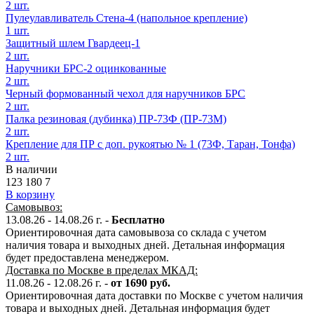
2 шт.
Пулеулавливатель Стена-4 (напольное крепление)
1 шт.
Защитный шлем Гвардеец-1
2 шт.
Наручники БРС-2 оцинкованные
2 шт.
Черный формованный чехол для наручников БРС
2 шт.
Палка резиновая (дубинка) ПР-73Ф (ПР-73М)
2 шт.
Крепление для ПР с доп. рукоятью № 1 (73Ф, Таран, Тонфа)
2 шт.
В наличии
123 180
7
В корзину
Самовывоз:
13.08.26 - 14.08.26 г. -
Бесплатно
Ориентировочная дата самовывоза со склада с учетом
наличия товара и выходных дней. Детальная информация
будет предоставлена менеджером.
Доставка по Москве в пределах МКАД:
11.08.26 - 12.08.26 г. -
от 1690 руб.
Ориентировочная дата доставки по Москве с учетом наличия
товара и выходных дней. Детальная информация будет