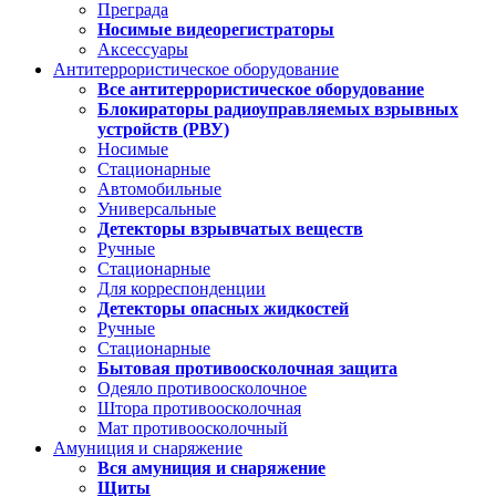
Преграда
Носимые видеорегистраторы
Аксессуары
Антитеррористическое оборудование
Все антитеррористическое оборудование
Блокираторы радиоуправляемых взрывных
устройств (РВУ)
Носимые
Стационарные
Автомобильные
Универсальные
Детекторы взрывчатых веществ
Ручные
Стационарные
Для корреспонденции
Детекторы опасных жидкостей
Ручные
Стационарные
Бытовая противоосколочная защита
Одеяло противоосколочное
Штора противоосколочная
Мат противоосколочный
Амуниция и снаряжение
Вся амуниция и снаряжение
Щиты