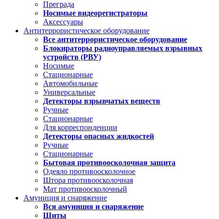
Преграда
Носимые видеорегистраторы
Аксессуары
Антитеррористическое оборудование
Все антитеррористическое оборудование
Блокираторы радиоуправляемых взрывных
устройств (РВУ)
Носимые
Стационарные
Автомобильные
Универсальные
Детекторы взрывчатых веществ
Ручные
Стационарные
Для корреспонденции
Детекторы опасных жидкостей
Ручные
Стационарные
Бытовая противоосколочная защита
Одеяло противоосколочное
Штора противоосколочная
Мат противоосколочный
Амуниция и снаряжение
Вся амуниция и снаряжение
Щиты