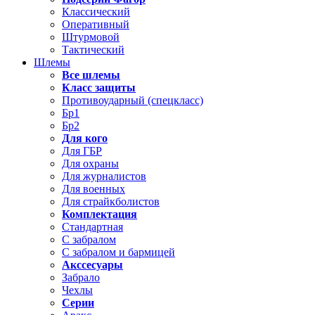
Классический
Оперативный
Штурмовой
Тактический
Шлемы
Все шлемы
Класс защиты
Противоударный (спецкласс)
Бр1
Бр2
Для кого
Для ГБР
Для охраны
Для журналистов
Для военных
Для страйкболистов
Комплектация
Стандартная
С забралом
С забралом и бармицей
Акссесуары
Забрало
Чехлы
Серии