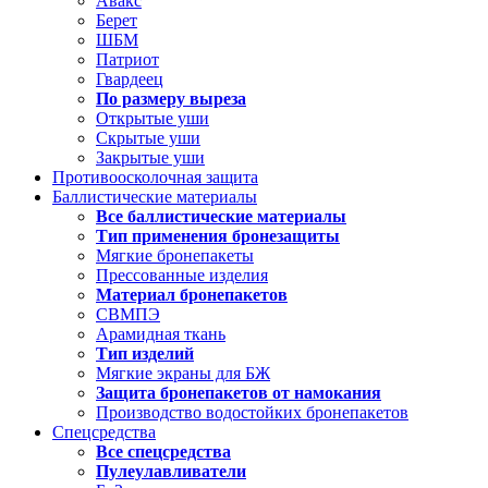
Авакс
Берет
ШБМ
Патриот
Гвардеец
По размеру выреза
Открытые уши
Скрытые уши
Закрытые уши
Противоосколочная защита
Баллистические материалы
Все баллистические материалы
Тип применения бронезащиты
Мягкие бронепакеты
Прессованные изделия
Материал бронепакетов
СВМПЭ
Арамидная ткань
Тип изделий
Мягкие экраны для БЖ
Защита бронепакетов от намокания
Производство водостойких бронепакетов
Спецсредства
Все спецсредства
Пулеулавливатели