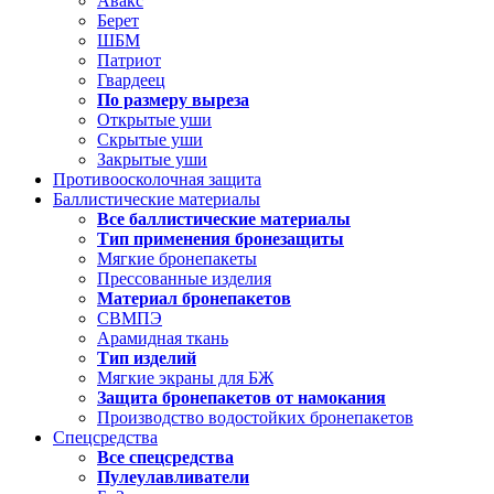
Авакс
Берет
ШБМ
Патриот
Гвардеец
По размеру выреза
Открытые уши
Скрытые уши
Закрытые уши
Противоосколочная защита
Баллистические материалы
Все баллистические материалы
Тип применения бронезащиты
Мягкие бронепакеты
Прессованные изделия
Материал бронепакетов
СВМПЭ
Арамидная ткань
Тип изделий
Мягкие экраны для БЖ
Защита бронепакетов от намокания
Производство водостойких бронепакетов
Спецсредства
Все спецсредства
Пулеулавливатели