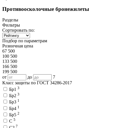
Противоосколочные бронежилеты
Разделы
Фильтры
Сортировать по:
Подбор по параметрам
Розничная цена
67 500
100 500
133 500
166 500
199 500
от
до
7
Класс защиты по ГОСТ 34286-2017
3
Бр1
3
Бр2
1
Бр3
1
Бр4
2
Бр5
5
С
7
С2