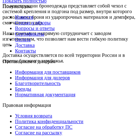
Показать полностью
По конструкции бронеодежда представляет собой чехол с
Покупателям
системой крепления и подгона под размер, внутри которого
расположена броня из ударопрочных материалов и демпфера,
Новости
смягчающего удар.
Статьи и обзоры
Вопросы и ответы
Наша компания напрямую сотрудничает с заводом
Сертификаты
изготовителем, что позволяет нам вести гибкую политику
Оплата
цен.
Доставка
Контакты
Доставка осуществляется по всей территории России и в
страны ближнего зарубежья.
Поставщикам и дилерам
Информация для поставщиков
Информация для дилеров
Благотворительность
Бренды
Нормативная документация
Правовая информация
Условия возврата
Политика конфиденциальности
Согласие на обработку ПС
Согласие на рассылку