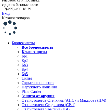
Разработка и поставка
средств безопасности
+7(499) 490 18 79
Вход
Каталог товаров
Бронежилеты
Все бронежилеты
Класс защиты
Бр1
Бр2
Бр3
Бр4
Бр5
Типы
Скрытого ношения
Наружного ношения
Plate-Carrier
Защита от оружия
От пистолетов Стечкина (АПС) и Макарова (ПМ)
От пистолета Сердюкова (СР-1)
От пистолета Ярыгина (ПЯ)