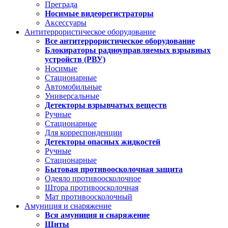
Преграда
Носимые видеорегистраторы
Аксессуары
Антитеррористическое оборудование
Все антитеррористическое оборудование
Блокираторы радиоуправляемых взрывных
устройств (РВУ)
Носимые
Стационарные
Автомобильные
Универсальные
Детекторы взрывчатых веществ
Ручные
Стационарные
Для корреспонденции
Детекторы опасных жидкостей
Ручные
Стационарные
Бытовая противоосколочная защита
Одеяло противоосколочное
Штора противоосколочная
Мат противоосколочный
Амуниция и снаряжение
Вся амуниция и снаряжение
Щиты