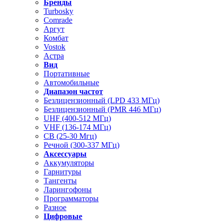
Бренды
Turbosky
Comrade
Аргут
Комбат
Vostok
Астра
Вид
Портативные
Автомобильные
Диапазон частот
Безлицензионный (LPD 433 МГц)
Безлицензионный (PMR 446 МГц)
UHF (400-512 МГц)
VHF (136-174 МГц)
CB (25-30 Мгц)
Речной (300-337 МГц)
Аксессуары
Аккумуляторы
Гарнитуры
Тангенты
Ларингофоны
Программаторы
Разное
Цифровые