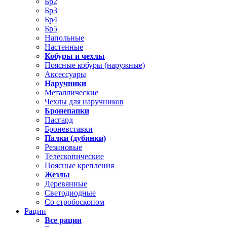
Бр2
Бр3
Бр4
Бр5
Напольные
Настенные
Кобуры и чехлы
Поясные кобуры (наружные)
Аксессуары
Наручники
Металлические
Чехлы для наручников
Бронепапки
Пасгард
Броневставки
Палки (дубинки)
Резиновые
Телескопические
Поясные крепления
Жезлы
Деревянные
Светодиодные
Со стробоскопом
Рации
Все рации