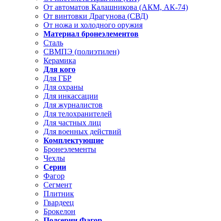
От автоматов Калашникова (АКМ, АК-74)
От винтовки Драгунова (СВД)
От ножа и холодного оружия
Материал бронеэлементов
Сталь
СВМПЭ (полиэтилен)
Керамика
Для кого
Для ГБР
Для охраны
Для инкассации
Для журналистов
Для телохранителей
Для частных лиц
Для военных действий
Комплектующие
Бронеэлементы
Чехлы
Серии
Фагор
Сегмент
Плитник
Гвардеец
Брокелон
Подсерии Фагор