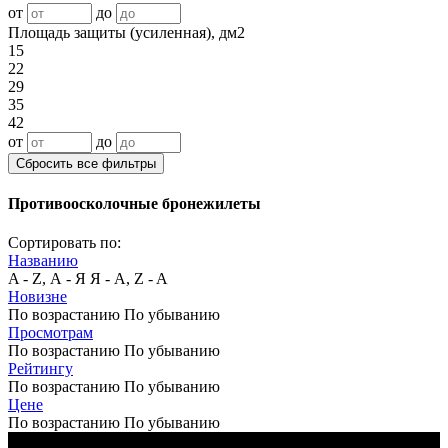
от
до
Площадь защиты (усиленная), дм2
15
22
29
35
42
от
до
Сбросить все фильтры
Противоосколочные бронежилеты
Сортировать по:
Названию
A - Z, А - Я
Я - А, Z - A
Новизне
По возрастанию
По убыванию
Просмотрам
По возрастанию
По убыванию
Рейтингу
По возрастанию
По убыванию
Цене
По возрастанию
По убыванию
Черный