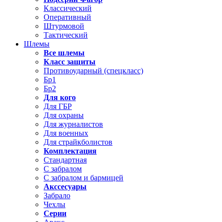
Классический
Оперативный
Штурмовой
Тактический
Шлемы
Все шлемы
Класс защиты
Противоударный (спецкласс)
Бр1
Бр2
Для кого
Для ГБР
Для охраны
Для журналистов
Для военных
Для страйкболистов
Комплектация
Стандартная
С забралом
С забралом и бармицей
Акссесуары
Забрало
Чехлы
Серии