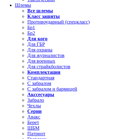
Шлемы
Все шлемы
Класс защиты
Противоударный (спецкласс)
Бр1
Бр2
Для кого
Для ГБР
Для охраны
Для журналистов
Для военных
Для страйкболистов
Комплектация
Стандартная
С забралом
С забралом и бармицей
Акссесуары
Забрало
Чехлы
Серии
Авакс
Берет
ШБМ
Патриот