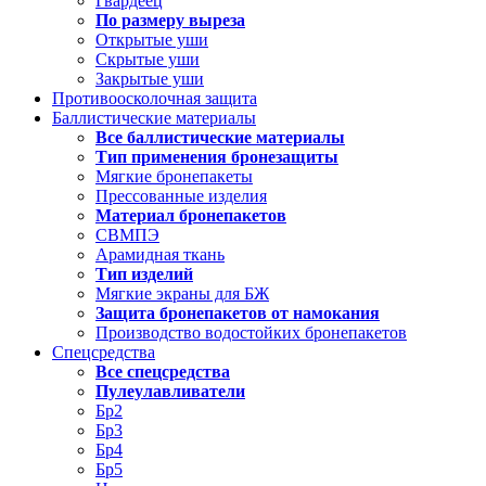
Гвардеец
По размеру выреза
Открытые уши
Скрытые уши
Закрытые уши
Противоосколочная защита
Баллистические материалы
Все баллистические материалы
Тип применения бронезащиты
Мягкие бронепакеты
Прессованные изделия
Материал бронепакетов
СВМПЭ
Арамидная ткань
Тип изделий
Мягкие экраны для БЖ
Защита бронепакетов от намокания
Производство водостойких бронепакетов
Спецсредства
Все спецсредства
Пулеулавливатели
Бр2
Бр3
Бр4
Бр5