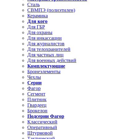
Сталь
СВМПЭ (полиэтилен)
Керамика
Для кого
Для ГБР
Для охраны
Для инкассации
Для журналистов
Для телохранителей
Для частных лиц
Для военных действий
Комплектующие
Бронеэлементы
Чехлы
Серии
Фагор
Сегмент
Плитник
Гвардеец
Брокелон
Подсерии Фагор
Классический
Оперативный
Штурмовой
Тактический