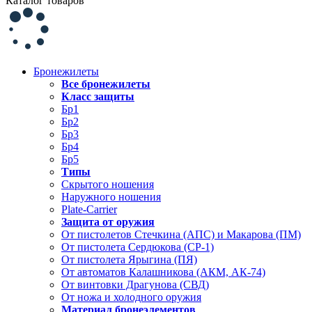
Каталог товаров
Бронежилеты
Все бронежилеты
Класс защиты
Бр1
Бр2
Бр3
Бр4
Бр5
Типы
Скрытого ношения
Наружного ношения
Plate-Carrier
Защита от оружия
От пистолетов Стечкина (АПС) и Макарова (ПМ)
От пистолета Сердюкова (СР-1)
От пистолета Ярыгина (ПЯ)
От автоматов Калашникова (АКМ, АК-74)
От винтовки Драгунова (СВД)
От ножа и холодного оружия
Материал бронеэлементов