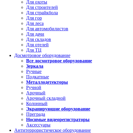
Для охоты
Для строителей
Для страйкбола
Для гор
Для леса
Для автомобилистов
Для дачи
Для складов
Для отелей
Для ТЦ
Досмотровое оборудование
Все досмотровое оборудование
Зеркала
Ручные
Подкатные
Металлодетекторы
Ручной
Арочный
Арочный складной
Колонный
Экранирующие оборудование
Преграда
Носимые видеорегистраторы
Аксессуары
Антитеррористическое оборудование