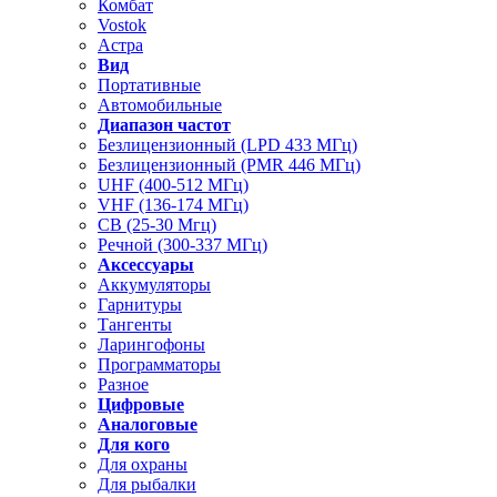
Комбат
Vostok
Астра
Вид
Портативные
Автомобильные
Диапазон частот
Безлицензионный (LPD 433 МГц)
Безлицензионный (PMR 446 МГц)
UHF (400-512 МГц)
VHF (136-174 МГц)
CB (25-30 Мгц)
Речной (300-337 МГц)
Аксессуары
Аккумуляторы
Гарнитуры
Тангенты
Ларингофоны
Программаторы
Разное
Цифровые
Аналоговые
Для кого
Для охраны
Для рыбалки