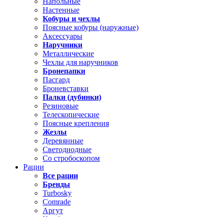
Напольные
Настенные
Кобуры и чехлы
Поясные кобуры (наружные)
Аксессуары
Наручники
Металлические
Чехлы для наручников
Бронепапки
Пасгард
Броневставки
Палки (дубинки)
Резиновые
Телескопические
Поясные крепления
Жезлы
Деревянные
Светодиодные
Со стробоскопом
Рации
Все рации
Бренды
Turbosky
Comrade
Аргут