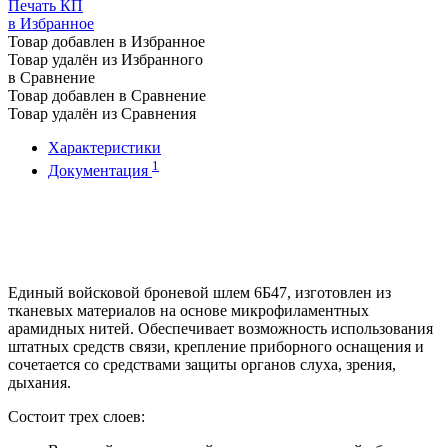
Печать КП
в Избранное
Товар добавлен в Избранное
Товар удалён из Избранного
в Сравнение
Товар добавлен в Сравнение
Товар удалён из Сравнения
Характеристики
1
Документация
Внимание! Шлем доступен для приобретения
государственными учреждениями в рамках Федерального
закона О государственном оборонном заказе от 29.12.2012 N
275-ФЗ.
Единый войсковой броневой шлем 6Б47, изготовлен из
тканевых материалов на основе микрофиламентных
арамидных нитей. Обеспечивает возможность использования
штатных средств связи, крепление приборного оснащения и
сочетается со средствами защиты органов слуха, зрения,
дыхания.
Состоит трех слоев: