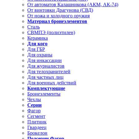
От автоматов Калашникова (АКМ, АК-74)
От винтовки Драгунова (СВД)
От ножа и холодного оружия
Материал бронеэлементов
Сталь
СВМПЭ (полиэтилен)
Керамика
Для кого
Для ГБР
Для охраны
Для инкассации
Для журналистов
Для телохранителей
Для частных лиц
Для военных действий
Комплектующие
Бронеэлементы
Чехлы
Серии
Фагор
Сегмент
Плитник
Гвардеец
Брокелон
Подсерии Фагор