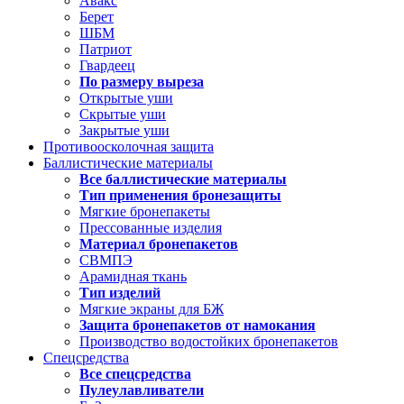
Авакс
Берет
ШБМ
Патриот
Гвардеец
По размеру выреза
Открытые уши
Скрытые уши
Закрытые уши
Противоосколочная защита
Баллистические материалы
Все баллистические материалы
Тип применения бронезащиты
Мягкие бронепакеты
Прессованные изделия
Материал бронепакетов
СВМПЭ
Арамидная ткань
Тип изделий
Мягкие экраны для БЖ
Защита бронепакетов от намокания
Производство водостойких бронепакетов
Спецсредства
Все спецсредства
Пулеулавливатели