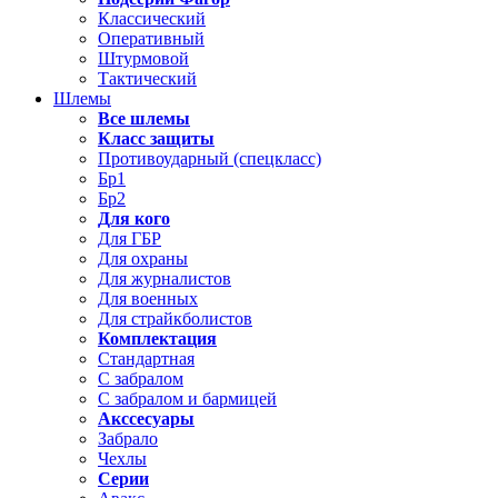
Классический
Оперативный
Штурмовой
Тактический
Шлемы
Все шлемы
Класс защиты
Противоударный (спецкласс)
Бр1
Бр2
Для кого
Для ГБР
Для охраны
Для журналистов
Для военных
Для страйкболистов
Комплектация
Стандартная
С забралом
С забралом и бармицей
Акссесуары
Забрало
Чехлы
Серии