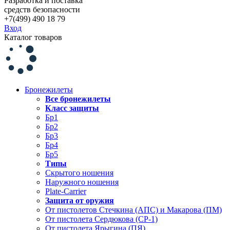
Разработка и поставка
средств безопасности
+7(499) 490 18 79
Вход
Каталог товаров
Бронежилеты
Все бронежилеты
Класс защиты
Бр1
Бр2
Бр3
Бр4
Бр5
Типы
Скрытого ношения
Наружного ношения
Plate-Carrier
Защита от оружия
От пистолетов Стечкина (АПС) и Макарова (ПМ)
От пистолета Сердюкова (СР-1)
От пистолета Ярыгина (ПЯ)