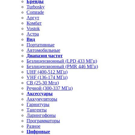
Бренды
Turbosky
Comrade
Аргут
Комбат
Vostok
Астра
Вид
Портативные
Автомобильные
Диапазон частот
Безлицензионный (LPD 433 МГц)
Безлицензионный (PMR 446 МГц)
UHF (400-512 МГц)
VHF (136-174 МГц)
CB (25-30 Мгц)
Речной (300-337 МГц)
Аксессуары
Аккумуляторы
Гарнитуры
Тангенты
Ларингофоны
Программаторы
Разное
Цифровые