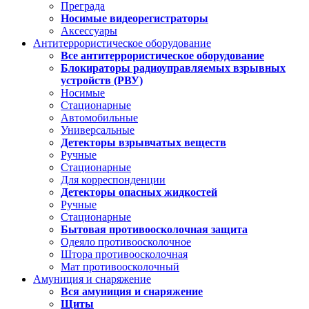
Преграда
Носимые видеорегистраторы
Аксессуары
Антитеррористическое оборудование
Все антитеррористическое оборудование
Блокираторы радиоуправляемых взрывных
устройств (РВУ)
Носимые
Стационарные
Автомобильные
Универсальные
Детекторы взрывчатых веществ
Ручные
Стационарные
Для корреспонденции
Детекторы опасных жидкостей
Ручные
Стационарные
Бытовая противоосколочная защита
Одеяло противоосколочное
Штора противоосколочная
Мат противоосколочный
Амуниция и снаряжение
Вся амуниция и снаряжение
Щиты