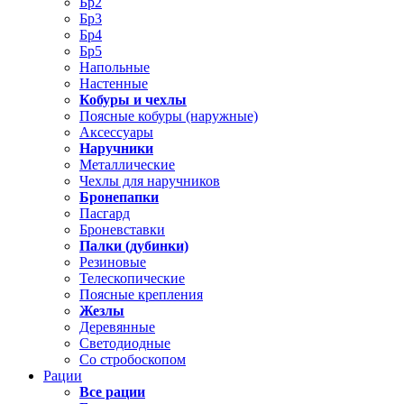
Бр2
Бр3
Бр4
Бр5
Напольные
Настенные
Кобуры и чехлы
Поясные кобуры (наружные)
Аксессуары
Наручники
Металлические
Чехлы для наручников
Бронепапки
Пасгард
Броневставки
Палки (дубинки)
Резиновые
Телескопические
Поясные крепления
Жезлы
Деревянные
Светодиодные
Со стробоскопом
Рации
Все рации