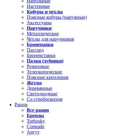
Напольные
Настенные
Кобуры и чехлы
Поясные кобуры (наружные)
Аксессуары
Наручники
Металлические
Чехлы для наручников
Бронепапки
Пасгард
Броневставки
Палки (дубинки)
Резиновые
Телескопические
Поясные крепления
Жезлы
Деревянные
Светодиодные
Со стробоскопом
Рации
Все рации
Бренды
Turbosky
Comrade
Аргут