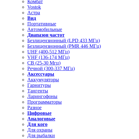
Комбат
Vostok
Астра
Вид
Портативные
Автомобильные
Диапазон частот
Безлицензионный (LPD 433 МГц)
Безлицензионный (PMR 446 МГц)
UHF (400-512 МГц)
VHF (136-174 МГц)
CB (25-30 Мгц)
Речной (300-337 МГц)
Аксессуары
Аккумуляторы
Гарнитуры
Тангенты
Ларингофоны
Программаторы
Разное
Цифровые
Аналоговые
Для кого
Для охраны
Для рыбалки