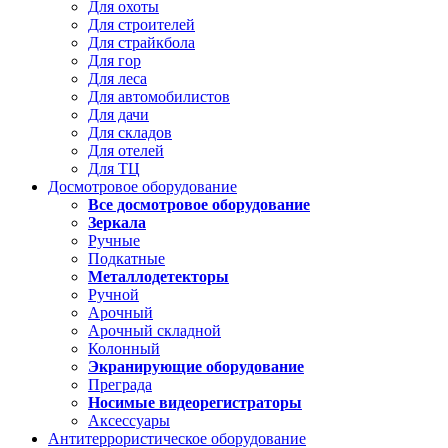
Для охоты
Для строителей
Для страйкбола
Для гор
Для леса
Для автомобилистов
Для дачи
Для складов
Для отелей
Для ТЦ
Досмотровое оборудование
Все досмотровое оборудование
Зеркала
Ручные
Подкатные
Металлодетекторы
Ручной
Арочный
Арочный складной
Колонный
Экранирующие оборудование
Преграда
Носимые видеорегистраторы
Аксессуары
Антитеррористическое оборудование