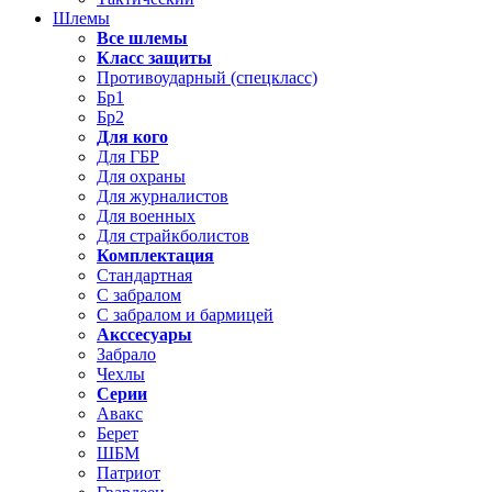
Шлемы
Все шлемы
Класс защиты
Противоударный (спецкласс)
Бр1
Бр2
Для кого
Для ГБР
Для охраны
Для журналистов
Для военных
Для страйкболистов
Комплектация
Стандартная
С забралом
С забралом и бармицей
Акссесуары
Забрало
Чехлы
Серии
Авакс
Берет
ШБМ
Патриот