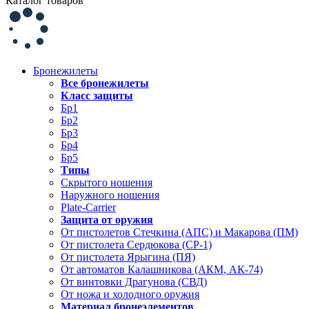
Каталог товаров
Бронежилеты
Все бронежилеты
Класс защиты
Бр1
Бр2
Бр3
Бр4
Бр5
Типы
Скрытого ношения
Наружного ношения
Plate-Carrier
Защита от оружия
От пистолетов Стечкина (АПС) и Макарова (ПМ)
От пистолета Сердюкова (СР-1)
От пистолета Ярыгина (ПЯ)
От автоматов Калашникова (АКМ, АК-74)
От винтовки Драгунова (СВД)
От ножа и холодного оружия
Материал бронеэлементов