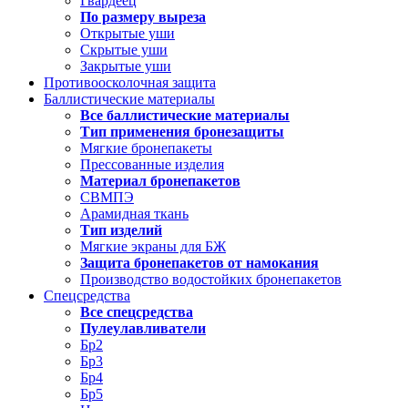
Гвардеец
По размеру выреза
Открытые уши
Скрытые уши
Закрытые уши
Противоосколочная защита
Баллистические материалы
Все баллистические материалы
Тип применения бронезащиты
Мягкие бронепакеты
Прессованные изделия
Материал бронепакетов
СВМПЭ
Арамидная ткань
Тип изделий
Мягкие экраны для БЖ
Защита бронепакетов от намокания
Производство водостойких бронепакетов
Спецсредства
Все спецсредства
Пулеулавливатели
Бр2
Бр3
Бр4
Бр5