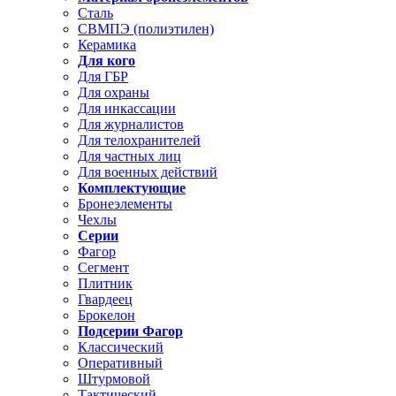
Сталь
СВМПЭ (полиэтилен)
Керамика
Для кого
Для ГБР
Для охраны
Для инкассации
Для журналистов
Для телохранителей
Для частных лиц
Для военных действий
Комплектующие
Бронеэлементы
Чехлы
Серии
Фагор
Сегмент
Плитник
Гвардеец
Брокелон
Подсерии Фагор
Классический
Оперативный
Штурмовой
Тактический