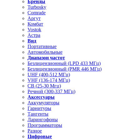
Бренды
Turbosky
Comrade
Аргут
Комбат
Vostok
Астра
Вид
Портативные
Автомобильные
Диапазон частот
Безлицензионный (LPD 433 МГц)
Безлицензионный (PMR 446 МГц)
UHF (400-512 МГц)
VHF (136-174 МГц)
CB (25-30 Мгц)
Речной (300-337 МГц)
Аксессуары
Аккумуляторы
Гарнитуры
Тангенты
Ларингофоны
Программаторы
Разное
Цифровые