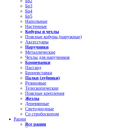
Бр2
Бр3
Бр4
Бр5
Напольные
Настенные
Кобуры и чехлы
Поясные кобуры (наружные)
Аксессуары
Наручники
Металлические
Чехлы для наручников
Бронепапки
Пасгард
Броневставки
Палки (дубинки)
Резиновые
Телескопические
Поясные крепления
Жезлы
Деревянные
Светодиодные
Со стробоскопом
Рации
Все рации