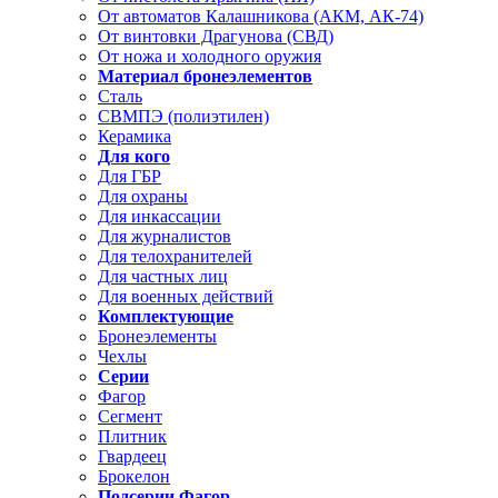
От автоматов Калашникова (АКМ, АК-74)
От винтовки Драгунова (СВД)
От ножа и холодного оружия
Материал бронеэлементов
Сталь
СВМПЭ (полиэтилен)
Керамика
Для кого
Для ГБР
Для охраны
Для инкассации
Для журналистов
Для телохранителей
Для частных лиц
Для военных действий
Комплектующие
Бронеэлементы
Чехлы
Серии
Фагор
Сегмент
Плитник
Гвардеец
Брокелон
Подсерии Фагор