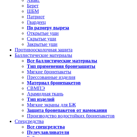
Авакс
Берет
ШБМ
Патриот
Гвардеец
По размеру выреза
Открытые уши
Скрытые уши
Закрытые уши
Противоосколочная защита
Баллистические материалы
Все баллистические материалы
Тип применения бронезащиты
Мягкие бронепакеты
Прессованные изделия
Материал бронепакетов
СВМПЭ
Арамидная ткань
Тип изделий
Мягкие экраны для БЖ
Защита бронепакетов от намокания
Производство водостойких бронепакетов
Спецсредства
Все спецсредства
Пулеулавливатели