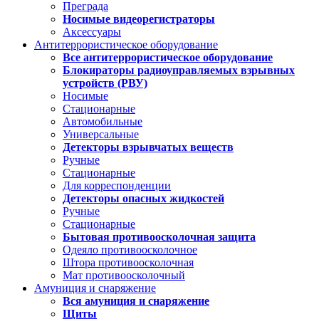
Преграда
Носимые видеорегистраторы
Аксессуары
Антитеррористическое оборудование
Все антитеррористическое оборудование
Блокираторы радиоуправляемых взрывных
устройств (РВУ)
Носимые
Стационарные
Автомобильные
Универсальные
Детекторы взрывчатых веществ
Ручные
Стационарные
Для корреспонденции
Детекторы опасных жидкостей
Ручные
Стационарные
Бытовая противоосколочная защита
Одеяло противоосколочное
Штора противоосколочная
Мат противоосколочный
Амуниция и снаряжение
Вся амуниция и снаряжение
Щиты