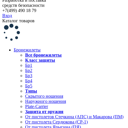
Разработка и поставка
средств безопасности
+7(499) 490 18 79
Вход
Каталог товаров
Бронежилеты
Все бронежилеты
Класс защиты
Бр1
Бр2
Бр3
Бр4
Бр5
Типы
Скрытого ношения
Наружного ношения
Plate-Carrier
Защита от оружия
От пистолетов Стечкина (АПС) и Макарова (ПМ)
От пистолета Сердюкова (СР-1)
От пистолета Ярыгина (ПЯ)