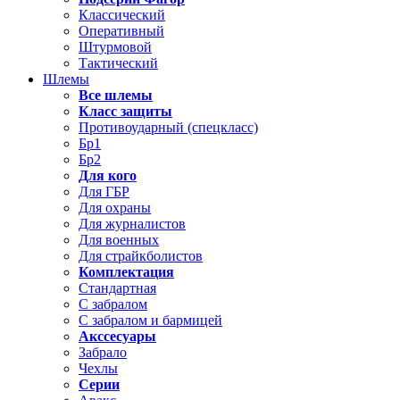
Классический
Оперативный
Штурмовой
Тактический
Шлемы
Все шлемы
Класс защиты
Противоударный (спецкласс)
Бр1
Бр2
Для кого
Для ГБР
Для охраны
Для журналистов
Для военных
Для страйкболистов
Комплектация
Стандартная
С забралом
С забралом и бармицей
Акссесуары
Забрало
Чехлы
Серии