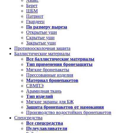
Авакс
Берет
ШБМ
Патриот
Гвардеец
По размеру выреза
Открытые уши
Скрытые уши
Закрытые уши
Противоосколочная защита
Баллистические материалы
Все баллистические материалы
Тип применения бронезащиты
Мягкие бронепакеты
Прессованные изделия
Материал бронепакетов
СВМПЭ
Арамидная ткань
Тип изделий
Мягкие экраны для БЖ
Защита бронепакетов от намокания
Производство водостойких бронепакетов
Спецсредства
Все спецсредства
Пулеулавливатели