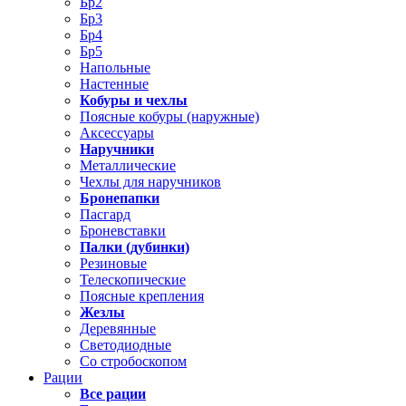
Бр2
Бр3
Бр4
Бр5
Напольные
Настенные
Кобуры и чехлы
Поясные кобуры (наружные)
Аксессуары
Наручники
Металлические
Чехлы для наручников
Бронепапки
Пасгард
Броневставки
Палки (дубинки)
Резиновые
Телескопические
Поясные крепления
Жезлы
Деревянные
Светодиодные
Со стробоскопом
Рации
Все рации