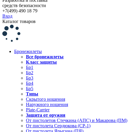
Разработка и поставка
средств безопасности
+7(499) 490 18 79
Вход
Каталог товаров
Бронежилеты
Все бронежилеты
Класс защиты
Бр1
Бр2
Бр3
Бр4
Бр5
Типы
Скрытого ношения
Наружного ношения
Plate-Carrier
Защита от оружия
От пистолетов Стечкина (АПС) и Макарова (ПМ)
От пистолета Сердюкова (СР-1)
От пистолета Ярыгина (ПЯ)