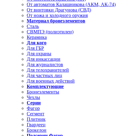
От автоматов Калашникова (АКМ, АК-74)
От винтовки Драгунова (СВД)
От ножа и холодного оружия
Материал бронеэлементов
Сталь
СВМПЭ (полиэтилен)
Керамика
Для кого
Для ГБР
Для охраны
Для инкассации
Для журналистов
Для телохранителей
Для частных лиц
Для военных действий
Комплектующие
Бронеэлементы
Чехлы
Серии
Фагор
Сегмент
Плитник
Гвардеец
Брокелон
Подсерии Фагор