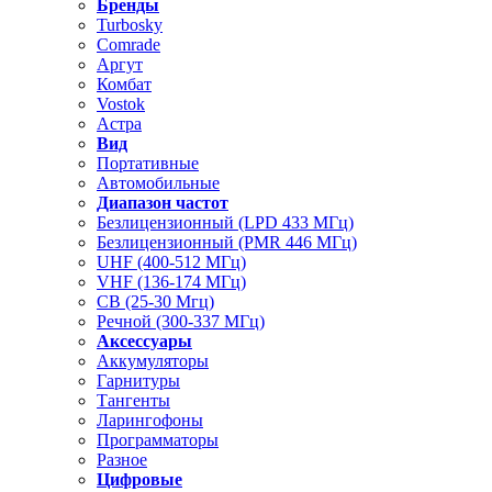
Бренды
Turbosky
Comrade
Аргут
Комбат
Vostok
Астра
Вид
Портативные
Автомобильные
Диапазон частот
Безлицензионный (LPD 433 МГц)
Безлицензионный (PMR 446 МГц)
UHF (400-512 МГц)
VHF (136-174 МГц)
CB (25-30 Мгц)
Речной (300-337 МГц)
Аксессуары
Аккумуляторы
Гарнитуры
Тангенты
Ларингофоны
Программаторы
Разное
Цифровые