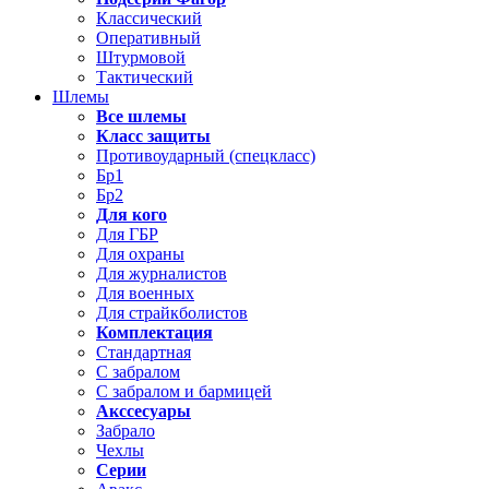
Классический
Оперативный
Штурмовой
Тактический
Шлемы
Все шлемы
Класс защиты
Противоударный (спецкласс)
Бр1
Бр2
Для кого
Для ГБР
Для охраны
Для журналистов
Для военных
Для страйкболистов
Комплектация
Стандартная
С забралом
С забралом и бармицей
Акссесуары
Забрало
Чехлы
Серии