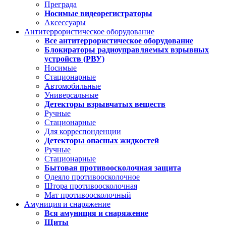
Преграда
Носимые видеорегистраторы
Аксессуары
Антитеррористическое оборудование
Все антитеррористическое оборудование
Блокираторы радиоуправляемых взрывных
устройств (РВУ)
Носимые
Стационарные
Автомобильные
Универсальные
Детекторы взрывчатых веществ
Ручные
Стационарные
Для корреспонденции
Детекторы опасных жидкостей
Ручные
Стационарные
Бытовая противоосколочная защита
Одеяло противоосколочное
Штора противоосколочная
Мат противоосколочный
Амуниция и снаряжение
Вся амуниция и снаряжение
Щиты