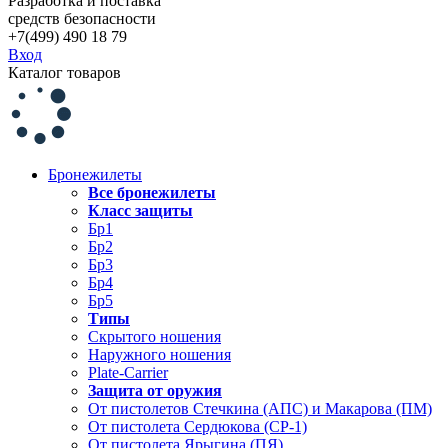
Разработка и поставка
средств безопасности
+7(499) 490 18 79
Вход
Каталог товаров
Бронежилеты
Все бронежилеты
Класс защиты
Бр1
Бр2
Бр3
Бр4
Бр5
Типы
Скрытого ношения
Наружного ношения
Plate-Carrier
Защита от оружия
От пистолетов Стечкина (АПС) и Макарова (ПМ)
От пистолета Сердюкова (СР-1)
От пистолета Ярыгина (ПЯ)