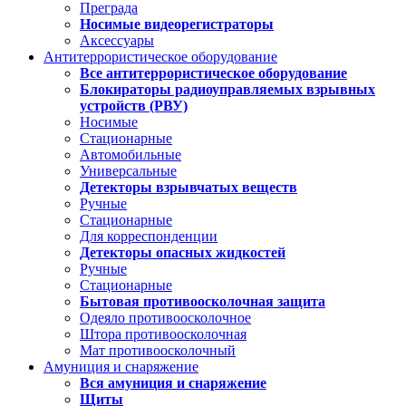
Преграда
Носимые видеорегистраторы
Аксессуары
Антитеррористическое оборудование
Все антитеррористическое оборудование
Блокираторы радиоуправляемых взрывных
устройств (РВУ)
Носимые
Стационарные
Автомобильные
Универсальные
Детекторы взрывчатых веществ
Ручные
Стационарные
Для корреспонденции
Детекторы опасных жидкостей
Ручные
Стационарные
Бытовая противоосколочная защита
Одеяло противоосколочное
Штора противоосколочная
Мат противоосколочный
Амуниция и снаряжение
Вся амуниция и снаряжение
Щиты