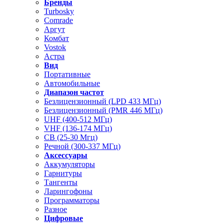
Бренды
Turbosky
Comrade
Аргут
Комбат
Vostok
Астра
Вид
Портативные
Автомобильные
Диапазон частот
Безлицензионный (LPD 433 МГц)
Безлицензионный (PMR 446 МГц)
UHF (400-512 МГц)
VHF (136-174 МГц)
CB (25-30 Мгц)
Речной (300-337 МГц)
Аксессуары
Аккумуляторы
Гарнитуры
Тангенты
Ларингофоны
Программаторы
Разное
Цифровые