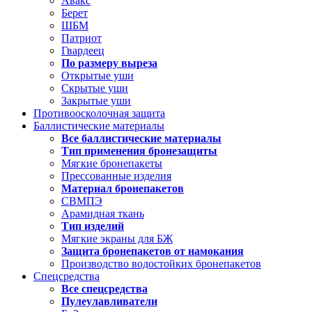
Авакс
Берет
ШБМ
Патриот
Гвардеец
По размеру выреза
Открытые уши
Скрытые уши
Закрытые уши
Противоосколочная защита
Баллистические материалы
Все баллистические материалы
Тип применения бронезащиты
Мягкие бронепакеты
Прессованные изделия
Материал бронепакетов
СВМПЭ
Арамидная ткань
Тип изделий
Мягкие экраны для БЖ
Защита бронепакетов от намокания
Производство водостойких бронепакетов
Спецсредства
Все спецсредства
Пулеулавливатели