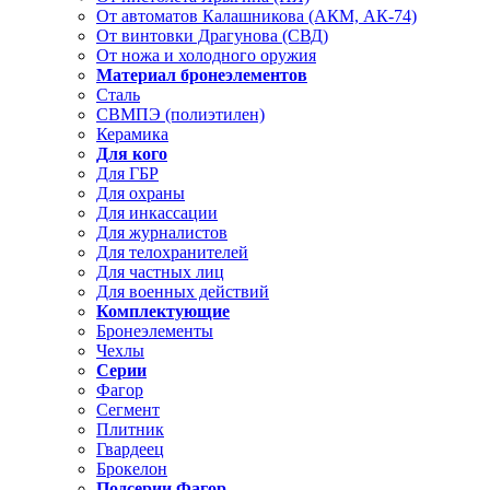
От автоматов Калашникова (АКМ, АК-74)
От винтовки Драгунова (СВД)
От ножа и холодного оружия
Материал бронеэлементов
Сталь
СВМПЭ (полиэтилен)
Керамика
Для кого
Для ГБР
Для охраны
Для инкассации
Для журналистов
Для телохранителей
Для частных лиц
Для военных действий
Комплектующие
Бронеэлементы
Чехлы
Серии
Фагор
Сегмент
Плитник
Гвардеец
Брокелон
Подсерии Фагор