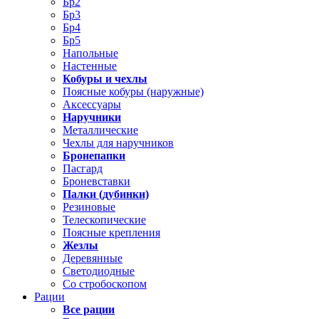
Бр2
Бр3
Бр4
Бр5
Напольные
Настенные
Кобуры и чехлы
Поясные кобуры (наружные)
Аксессуары
Наручники
Металлические
Чехлы для наручников
Бронепапки
Пасгард
Броневставки
Палки (дубинки)
Резиновые
Телескопические
Поясные крепления
Жезлы
Деревянные
Светодиодные
Со стробоскопом
Рации
Все рации