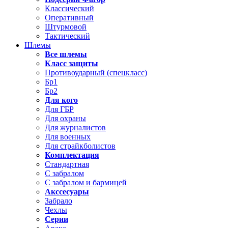
Классический
Оперативный
Штурмовой
Тактический
Шлемы
Все шлемы
Класс защиты
Противоударный (спецкласс)
Бр1
Бр2
Для кого
Для ГБР
Для охраны
Для журналистов
Для военных
Для страйкболистов
Комплектация
Стандартная
С забралом
С забралом и бармицей
Акссесуары
Забрало
Чехлы
Серии