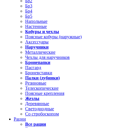
Бр2
Бр3
Бр4
Бр5
Напольные
Настенные
Кобуры и чехлы
Поясные кобуры (наружные)
Аксессуары
Наручники
Металлические
Чехлы для наручников
Бронепапки
Пасгард
Броневставки
Палки (дубинки)
Резиновые
Телескопические
Поясные крепления
Жезлы
Деревянные
Светодиодные
Со стробоскопом
Рации
Все рации