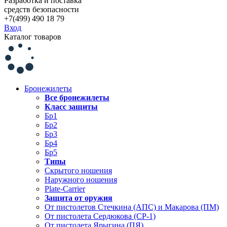
Разработка и поставка
средств безопасности
+7(499) 490 18 79
Вход
Каталог товаров
Бронежилеты
Все бронежилеты
Класс защиты
Бр1
Бр2
Бр3
Бр4
Бр5
Типы
Скрытого ношения
Наружного ношения
Plate-Carrier
Защита от оружия
От пистолетов Стечкина (АПС) и Макарова (ПМ)
От пистолета Сердюкова (СР-1)
От пистолета Ярыгина (ПЯ)