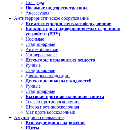
Преграда
Носимые видеорегистраторы
Аксессуары
Антитеррористическое оборудование
Все антитеррористическое оборудование
Блокираторы радиоуправляемых взрывных
устройств (РВУ)
Носимые
Стационарные
Автомобильные
Универсальные
Детекторы взрывчатых веществ
Ручные
Стационарные
Для корреспонденции
Детекторы опасных жидкостей
Ручные
Стационарные
Бытовая противоосколочная защита
Одеяло противоосколочное
Штора противоосколочная
Мат противоосколочный
Амуниция и снаряжение
Вся амуниция и снаряжение
Щиты