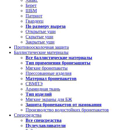
Авакс
Берет
ШБМ
Патриот
Гвардеец
По размеру выреза
Открытые уши
Скрытые уши
Закрытые уши
Противоосколочная защита
Баллистические материалы
Все баллистические материалы
Тип применения бронезащиты
Мягкие бронепакеты
Прессованные изделия
Материал бронепакетов
СВМПЭ
Арамидная ткань
Тип изделий
Мягкие экраны для БЖ
Защита бронепакетов от намокания
Производство водостойких бронепакетов
Спецсредства
Все спецсредства
Пулеулавливатели