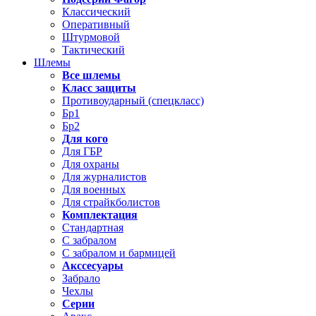
Классический
Оперативный
Штурмовой
Тактический
Шлемы
Все шлемы
Класс защиты
Противоударный (спецкласс)
Бр1
Бр2
Для кого
Для ГБР
Для охраны
Для журналистов
Для военных
Для страйкболистов
Комплектация
Стандартная
С забралом
С забралом и бармицей
Акссесуары
Забрало
Чехлы
Серии