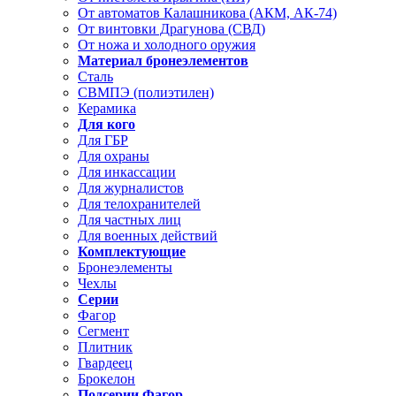
От автоматов Калашникова (АКМ, АК-74)
От винтовки Драгунова (СВД)
От ножа и холодного оружия
Материал бронеэлементов
Сталь
СВМПЭ (полиэтилен)
Керамика
Для кого
Для ГБР
Для охраны
Для инкассации
Для журналистов
Для телохранителей
Для частных лиц
Для военных действий
Комплектующие
Бронеэлементы
Чехлы
Серии
Фагор
Сегмент
Плитник
Гвардеец
Брокелон
Подсерии Фагор