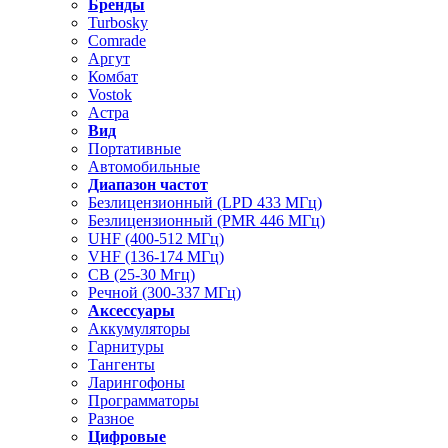
Бренды
Turbosky
Comrade
Аргут
Комбат
Vostok
Астра
Вид
Портативные
Автомобильные
Диапазон частот
Безлицензионный (LPD 433 МГц)
Безлицензионный (PMR 446 МГц)
UHF (400-512 МГц)
VHF (136-174 МГц)
CB (25-30 Мгц)
Речной (300-337 МГц)
Аксессуары
Аккумуляторы
Гарнитуры
Тангенты
Ларингофоны
Программаторы
Разное
Цифровые