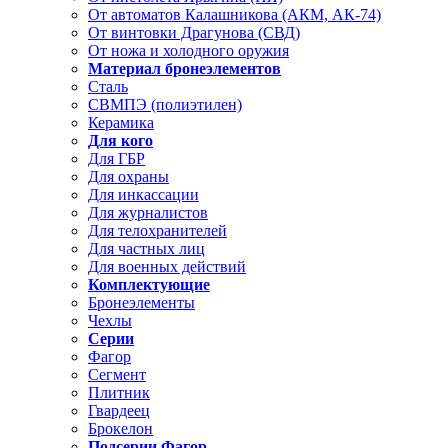
От автоматов Калашникова (АКМ, АК-74)
От винтовки Драгунова (СВД)
От ножа и холодного оружия
Материал бронеэлементов
Сталь
СВМПЭ (полиэтилен)
Керамика
Для кого
Для ГБР
Для охраны
Для инкассации
Для журналистов
Для телохранителей
Для частных лиц
Для военных действий
Комплектующие
Бронеэлементы
Чехлы
Серии
Фагор
Сегмент
Плитник
Гвардеец
Брокелон
Подсерии Фагор