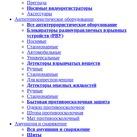
Преграда
Носимые видеорегистраторы
Аксессуары
Антитеррористическое оборудование
Все антитеррористическое оборудование
Блокираторы радиоуправляемых взрывных
устройств (РВУ)
Носимые
Стационарные
Автомобильные
Универсальные
Детекторы взрывчатых веществ
Ручные
Стационарные
Для корреспонденции
Детекторы опасных жидкостей
Ручные
Стационарные
Бытовая противоосколочная защита
Одеяло противоосколочное
Штора противоосколочная
Мат противоосколочный
Амуниция и снаряжение
Вся амуниция и снаряжение
Щиты