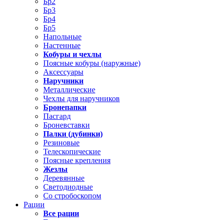
Бр2
Бр3
Бр4
Бр5
Напольные
Настенные
Кобуры и чехлы
Поясные кобуры (наружные)
Аксессуары
Наручники
Металлические
Чехлы для наручников
Бронепапки
Пасгард
Броневставки
Палки (дубинки)
Резиновые
Телескопические
Поясные крепления
Жезлы
Деревянные
Светодиодные
Со стробоскопом
Рации
Все рации