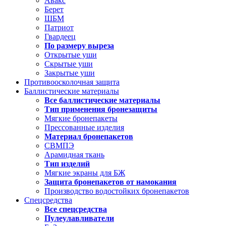
Авакс
Берет
ШБМ
Патриот
Гвардеец
По размеру выреза
Открытые уши
Скрытые уши
Закрытые уши
Противоосколочная защита
Баллистические материалы
Все баллистические материалы
Тип применения бронезащиты
Мягкие бронепакеты
Прессованные изделия
Материал бронепакетов
СВМПЭ
Арамидная ткань
Тип изделий
Мягкие экраны для БЖ
Защита бронепакетов от намокания
Производство водостойких бронепакетов
Спецсредства
Все спецсредства
Пулеулавливатели