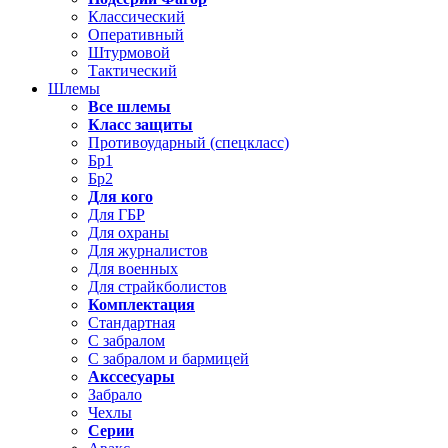
Классический
Оперативный
Штурмовой
Тактический
Шлемы
Все шлемы
Класс защиты
Противоударный (спецкласс)
Бр1
Бр2
Для кого
Для ГБР
Для охраны
Для журналистов
Для военных
Для страйкболистов
Комплектация
Стандартная
С забралом
С забралом и бармицей
Акссесуары
Забрало
Чехлы
Серии