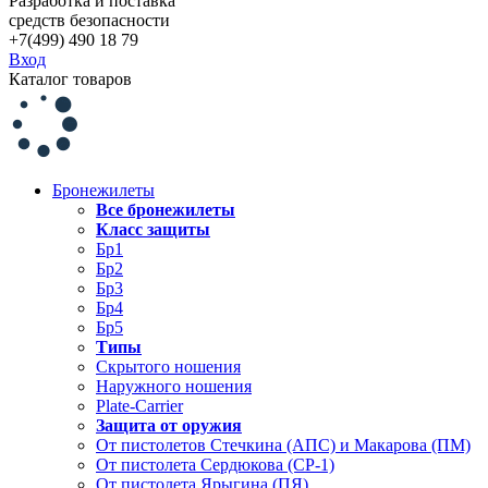
Разработка и поставка
средств безопасности
+7(499) 490 18 79
Вход
Каталог товаров
Бронежилеты
Все бронежилеты
Класс защиты
Бр1
Бр2
Бр3
Бр4
Бр5
Типы
Скрытого ношения
Наружного ношения
Plate-Carrier
Защита от оружия
От пистолетов Стечкина (АПС) и Макарова (ПМ)
От пистолета Сердюкова (СР-1)
От пистолета Ярыгина (ПЯ)