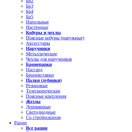
Бр2
Бр3
Бр4
Бр5
Напольные
Настенные
Кобуры и чехлы
Поясные кобуры (наружные)
Аксессуары
Наручники
Металлические
Чехлы для наручников
Бронепапки
Пасгард
Броневставки
Палки (дубинки)
Резиновые
Телескопические
Поясные крепления
Жезлы
Деревянные
Светодиодные
Со стробоскопом
Рации
Все рации