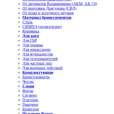
От автоматов Калашникова (АКМ, АК-74)
От винтовки Драгунова (СВД)
От ножа и холодного оружия
Материал бронеэлементов
Сталь
СВМПЭ (полиэтилен)
Керамика
Для кого
Для ГБР
Для охраны
Для инкассации
Для журналистов
Для телохранителей
Для частных лиц
Для военных действий
Комплектующие
Бронеэлементы
Чехлы
Серии
Фагор
Сегмент
Плитник
Гвардеец
Брокелон
Подсерии Фагор