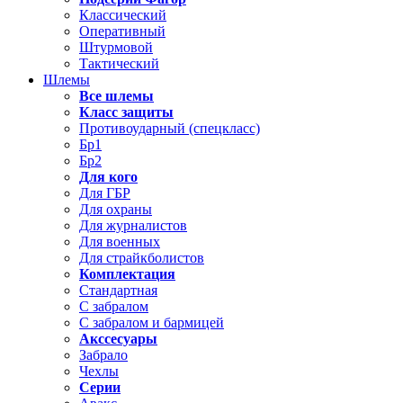
Классический
Оперативный
Штурмовой
Тактический
Шлемы
Все шлемы
Класс защиты
Противоударный (спецкласс)
Бр1
Бр2
Для кого
Для ГБР
Для охраны
Для журналистов
Для военных
Для страйкболистов
Комплектация
Стандартная
С забралом
С забралом и бармицей
Акссесуары
Забрало
Чехлы
Серии