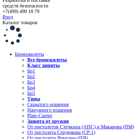
Разработка и поставка
средств безопасности
+7(499) 490 18 79
Вход
Каталог товаров
Бронежилеты
Все бронежилеты
Класс защиты
Бр1
Бр2
Бр3
Бр4
Бр5
Типы
Скрытого ношения
Наружного ношения
Plate-Carrier
Защита от оружия
От пистолетов Стечкина (АПС) и Макарова (ПМ)
От пистолета Сердюкова (СР-1)
От пистолета Ярыгина (ПЯ)