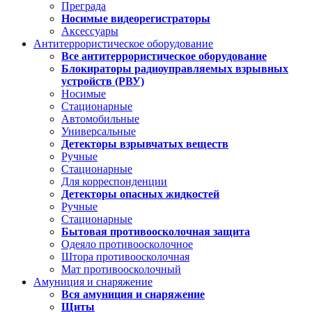
Преграда
Носимые видеорегистраторы
Аксессуары
Антитеррористическое оборудование
Все антитеррористическое оборудование
Блокираторы радиоуправляемых взрывных
устройств (РВУ)
Носимые
Стационарные
Автомобильные
Универсальные
Детекторы взрывчатых веществ
Ручные
Стационарные
Для корреспонденции
Детекторы опасных жидкостей
Ручные
Стационарные
Бытовая противоосколочная защита
Одеяло противоосколочное
Штора противоосколочная
Мат противоосколочный
Амуниция и снаряжение
Вся амуниция и снаряжение
Щиты