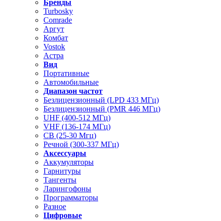
Бренды
Turbosky
Comrade
Аргут
Комбат
Vostok
Астра
Вид
Портативные
Автомобильные
Диапазон частот
Безлицензионный (LPD 433 МГц)
Безлицензионный (PMR 446 МГц)
UHF (400-512 МГц)
VHF (136-174 МГц)
CB (25-30 Мгц)
Речной (300-337 МГц)
Аксессуары
Аккумуляторы
Гарнитуры
Тангенты
Ларингофоны
Программаторы
Разное
Цифровые