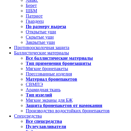
Авакс
Берет
ШБМ
Патриот
Гвардеец
По размеру выреза
Открытые уши
Скрытые уши
Закрытые уши
Противоосколочная защита
Баллистические материалы
Все баллистические материалы
Тип применения бронезащиты
Мягкие бронепакеты
Прессованные изделия
Материал бронепакетов
СВМПЭ
Арамидная ткань
Тип изделий
Мягкие экраны для БЖ
Защита бронепакетов от намокания
Производство водостойких бронепакетов
Спецсредства
Все спецсредства
Пулеулавливатели