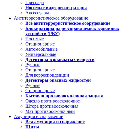
Преграда
Носимые видеорегистраторы
Аксессуары
Антитеррористическое оборудование
Все антитеррористическое оборудование
Блокираторы радиоуправляемых взрывных
устройств (РВУ)
Носимые
Стационарные
Автомобильные
Универсальные
Детекторы взрывчатых веществ
Ручные
Стационарные
Для корреспонденции
Детекторы опасных жидкостей
Ручные
Стационарные
Бытовая противоосколочная защита
Одеяло противоосколочное
Штора противоосколочная
Мат противоосколочный
Амуниция и снаряжение
Вся амуниция и снаряжение
Щиты