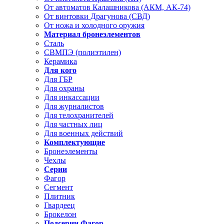
От автоматов Калашникова (АКМ, АК-74)
От винтовки Драгунова (СВД)
От ножа и холодного оружия
Материал бронеэлементов
Сталь
СВМПЭ (полиэтилен)
Керамика
Для кого
Для ГБР
Для охраны
Для инкассации
Для журналистов
Для телохранителей
Для частных лиц
Для военных действий
Комплектующие
Бронеэлементы
Чехлы
Серии
Фагор
Сегмент
Плитник
Гвардеец
Брокелон
Подсерии Фагор