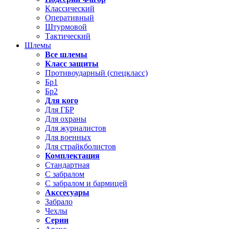
Классический
Оперативный
Штурмовой
Тактический
Шлемы
Все шлемы
Класс защиты
Противоударный (спецкласс)
Бр1
Бр2
Для кого
Для ГБР
Для охраны
Для журналистов
Для военных
Для страйкболистов
Комплектация
Стандартная
С забралом
С забралом и бармицей
Акссесуары
Забрало
Чехлы
Серии