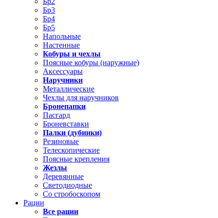
Бр2
Бр3
Бр4
Бр5
Напольные
Настенные
Кобуры и чехлы
Поясные кобуры (наружные)
Аксессуары
Наручники
Металлические
Чехлы для наручников
Бронепапки
Пасгард
Броневставки
Палки (дубинки)
Резиновые
Телескопические
Поясные крепления
Жезлы
Деревянные
Светодиодные
Со стробоскопом
Рации
Все рации