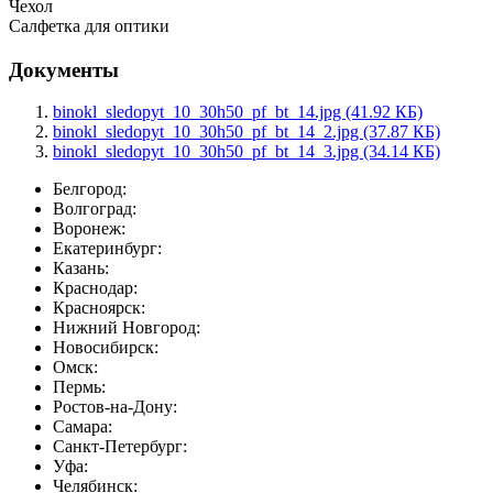
Чехол
Салфетка для оптики
Документы
binokl_sledopyt_10_30h50_pf_bt_14.jpg (41.92 КБ)
binokl_sledopyt_10_30h50_pf_bt_14_2.jpg (37.87 КБ)
binokl_sledopyt_10_30h50_pf_bt_14_3.jpg (34.14 КБ)
Белгород:
Волгоград:
Воронеж:
Екатеринбург:
Казань:
Краснодар:
Красноярск:
Нижний Новгород:
Новосибирск:
Омск:
Пермь:
Ростов-на-Дону:
Самара:
Санкт-Петербург:
Уфа:
Челябинск: