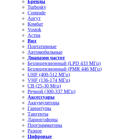
Бренды
Turbosky
Comrade
Аргут
Комбат
Vostok
Астра
Вид
Портативные
Автомобильные
Диапазон частот
Безлицензионный (LPD 433 МГц)
Безлицензионный (PMR 446 МГц)
UHF (400-512 МГц)
VHF (136-174 МГц)
CB (25-30 Мгц)
Речной (300-337 МГц)
Аксессуары
Аккумуляторы
Гарнитуры
Тангенты
Ларингофоны
Программаторы
Разное
Цифровые