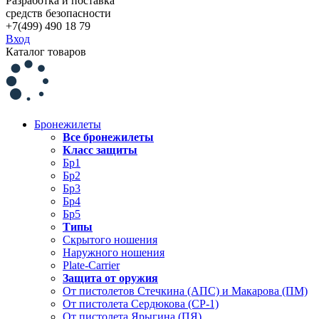
Разработка и поставка
средств безопасности
+7(499) 490 18 79
Вход
Каталог товаров
Бронежилеты
Все бронежилеты
Класс защиты
Бр1
Бр2
Бр3
Бр4
Бр5
Типы
Скрытого ношения
Наружного ношения
Plate-Carrier
Защита от оружия
От пистолетов Стечкина (АПС) и Макарова (ПМ)
От пистолета Сердюкова (СР-1)
От пистолета Ярыгина (ПЯ)