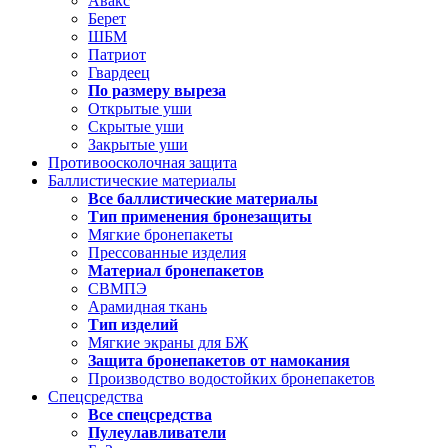
Авакс
Берет
ШБМ
Патриот
Гвардеец
По размеру выреза
Открытые уши
Скрытые уши
Закрытые уши
Противоосколочная защита
Баллистические материалы
Все баллистические материалы
Тип применения бронезащиты
Мягкие бронепакеты
Прессованные изделия
Материал бронепакетов
СВМПЭ
Арамидная ткань
Тип изделий
Мягкие экраны для БЖ
Защита бронепакетов от намокания
Производство водостойких бронепакетов
Спецсредства
Все спецсредства
Пулеулавливатели