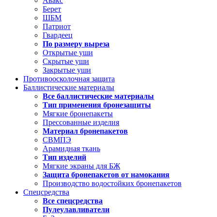
Авакс
Берет
ШБМ
Патриот
Гвардеец
По размеру выреза
Открытые уши
Скрытые уши
Закрытые уши
Противоосколочная защита
Баллистические материалы
Все баллистические материалы
Тип применения бронезащиты
Мягкие бронепакеты
Прессованные изделия
Материал бронепакетов
СВМПЭ
Арамидная ткань
Тип изделий
Мягкие экраны для БЖ
Защита бронепакетов от намокания
Производство водостойких бронепакетов
Спецсредства
Все спецсредства
Пулеулавливатели