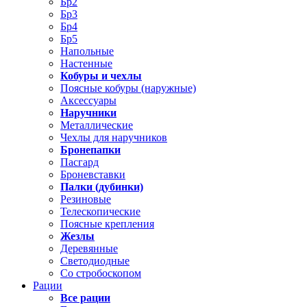
Бр2
Бр3
Бр4
Бр5
Напольные
Настенные
Кобуры и чехлы
Поясные кобуры (наружные)
Аксессуары
Наручники
Металлические
Чехлы для наручников
Бронепапки
Пасгард
Броневставки
Палки (дубинки)
Резиновые
Телескопические
Поясные крепления
Жезлы
Деревянные
Светодиодные
Со стробоскопом
Рации
Все рации