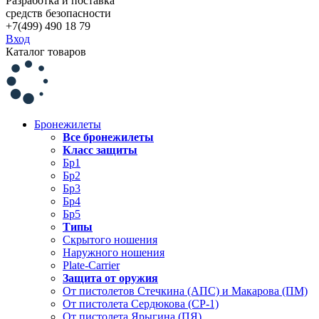
Разработка и поставка
средств безопасности
+7(499) 490 18 79
Вход
Каталог товаров
Бронежилеты
Все бронежилеты
Класс защиты
Бр1
Бр2
Бр3
Бр4
Бр5
Типы
Скрытого ношения
Наружного ношения
Plate-Carrier
Защита от оружия
От пистолетов Стечкина (АПС) и Макарова (ПМ)
От пистолета Сердюкова (СР-1)
От пистолета Ярыгина (ПЯ)