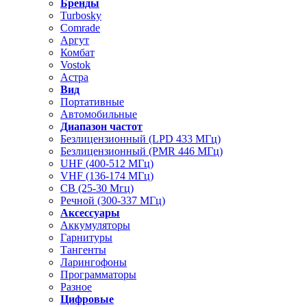
Бренды
Turbosky
Comrade
Аргут
Комбат
Vostok
Астра
Вид
Портативные
Автомобильные
Диапазон частот
Безлицензионный (LPD 433 МГц)
Безлицензионный (PMR 446 МГц)
UHF (400-512 МГц)
VHF (136-174 МГц)
CB (25-30 Мгц)
Речной (300-337 МГц)
Аксессуары
Аккумуляторы
Гарнитуры
Тангенты
Ларингофоны
Программаторы
Разное
Цифровые