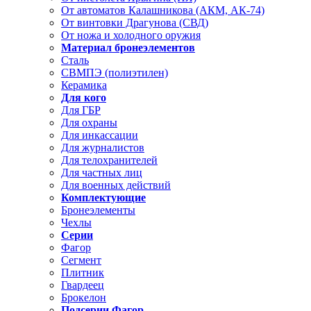
От автоматов Калашникова (АКМ, АК-74)
От винтовки Драгунова (СВД)
От ножа и холодного оружия
Материал бронеэлементов
Сталь
СВМПЭ (полиэтилен)
Керамика
Для кого
Для ГБР
Для охраны
Для инкассации
Для журналистов
Для телохранителей
Для частных лиц
Для военных действий
Комплектующие
Бронеэлементы
Чехлы
Серии
Фагор
Сегмент
Плитник
Гвардеец
Брокелон
Подсерии Фагор