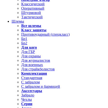
Классический
Оперативный
Штурмовой
Тактический
Шлемы
Все шлемы
Класс защиты
Противоударный (спецкласс)
Бр1
Бр2
Для кого
Для ГБР
Для охраны
Для журналистов
Для военных
Для страйкболистов
Комплектация
Стандартная
С забралом
С забралом и бармицей
Акссесуары
Забрало
Чехлы
Серии