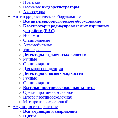
Преграда
Носимые видеорегистраторы
Аксессуары
Антитеррористическое оборудование
Все антитеррористическое оборудование
Блокираторы радиоуправляемых взрывных
устройств (РВУ)
Носимые
Стационарные
Автомобильные
Универсальные
Детекторы взрывчатых веществ
Ручные
Стационарные
Для корреспонденции
Детекторы опасных жидкостей
Ручные
Стационарные
Бытовая противоосколочная защита
Одеяло противоосколочное
Штора противоосколочная
Мат противоосколочный
Амуниция и снаряжение
Вся амуниция и снаряжение
Щиты