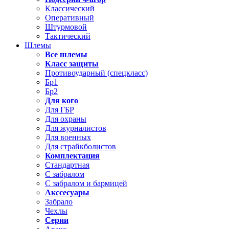
Классический
Оперативный
Штурмовой
Тактический
Шлемы
Все шлемы
Класс защиты
Противоударный (спецкласс)
Бр1
Бр2
Для кого
Для ГБР
Для охраны
Для журналистов
Для военных
Для страйкболистов
Комплектация
Стандартная
С забралом
С забралом и бармицей
Акссесуары
Забрало
Чехлы
Серии