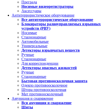
Преграда
Носимые видеорегистраторы
Аксессуары
Антитеррористическое оборудование
Все антитеррористическое оборудование
Блокираторы радиоуправляемых взрывных
устройств (РВУ)
Носимые
Стационарные
Автомобильные
Универсальные
Детекторы взрывчатых веществ
Ручные
Стационарные
Для корреспонденции
Детекторы опасных жидкостей
Ручные
Стационарные
Бытовая противоосколочная защита
Одеяло противоосколочное
Штора противоосколочная
Мат противоосколочный
Амуниция и снаряжение
Вся амуниция и снаряжение
Щиты