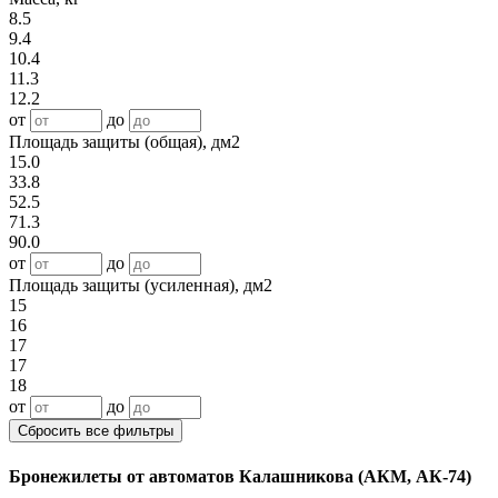
8.5
9.4
10.4
11.3
12.2
от
до
Площадь защиты (общая), дм2
15.0
33.8
52.5
71.3
90.0
от
до
Площадь защиты (усиленная), дм2
15
16
17
17
18
от
до
Сбросить все фильтры
Бронежилеты от автоматов Калашникова (АКМ, АК-74)