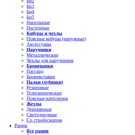
Бр2
Бр3
Бр4
Бр5
Напольные
Настенные
Кобуры и чехлы
Поясные кобуры (наружные)
Аксессуары
Наручники
Металлические
Чехлы для наручников
Бронепапки
Пасгард
Броневставки
Палки (дубинки)
Резиновые
Телескопические
Поясные крепления
Жезлы
Деревянные
Светодиодные
Со стробоскопом
Рации
Все рации