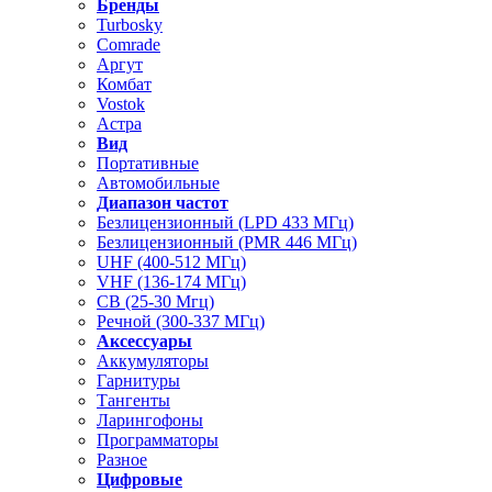
Бренды
Turbosky
Comrade
Аргут
Комбат
Vostok
Астра
Вид
Портативные
Автомобильные
Диапазон частот
Безлицензионный (LPD 433 МГц)
Безлицензионный (PMR 446 МГц)
UHF (400-512 МГц)
VHF (136-174 МГц)
CB (25-30 Мгц)
Речной (300-337 МГц)
Аксессуары
Аккумуляторы
Гарнитуры
Тангенты
Ларингофоны
Программаторы
Разное
Цифровые