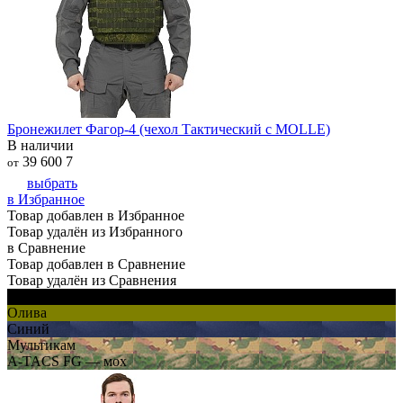
Бронежилет Фагор-4 (чехол Тактический с MOLLE)
В наличии
39 600
7
от
выбрать
в Избранное
Товар добавлен в Избранное
Товар удалён из Избранного
в Сравнение
Товар добавлен в Сравнение
Товар удалён из Сравнения
Черный
Олива
Синий
Мультикам
A-TACS FG — мох