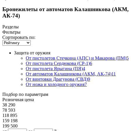
Бронежилеты от автоматов Калашникова (АКМ,
АК-74)
Разделы
Фильтры
Сортировать по:
Защита от оружия
От пистолетов Стечкина (АПС) и Макарова (ПМ)
5
От пистолета Сердюкова (СР-1)
6
От пистолета Ярыгина (ПЯ)
4
От автоматов Калашникова (АКМ, АК-74)
11
От винтовки Драгунова (СВД)
9
От ножа и холодного оружия
7
Подбор по параметрам
Розничная цена
38 290
78 593
118 895
159 198
199 500