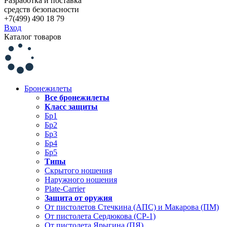
Разработка и поставка
средств безопасности
+7(499) 490 18 79
Вход
Каталог товаров
Бронежилеты
Все бронежилеты
Класс защиты
Бр1
Бр2
Бр3
Бр4
Бр5
Типы
Скрытого ношения
Наружного ношения
Plate-Carrier
Защита от оружия
От пистолетов Стечкина (АПС) и Макарова (ПМ)
От пистолета Сердюкова (СР-1)
От пистолета Ярыгина (ПЯ)