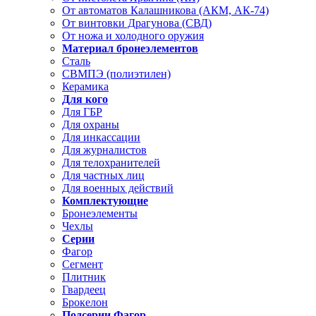
От автоматов Калашникова (АКМ, АК-74)
От винтовки Драгунова (СВД)
От ножа и холодного оружия
Материал бронеэлементов
Сталь
СВМПЭ (полиэтилен)
Керамика
Для кого
Для ГБР
Для охраны
Для инкассации
Для журналистов
Для телохранителей
Для частных лиц
Для военных действий
Комплектующие
Бронеэлементы
Чехлы
Серии
Фагор
Сегмент
Плитник
Гвардеец
Брокелон
Подсерии Фагор