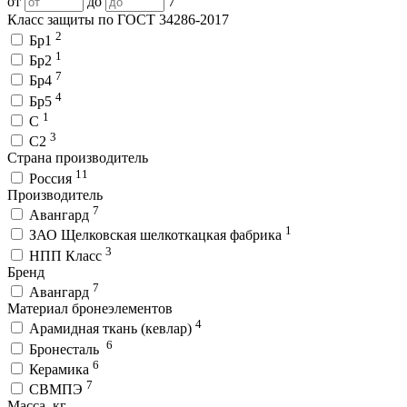
от
до
7
Класс защиты по ГОСТ 34286-2017
2
Бр1
1
Бр2
7
Бр4
4
Бр5
1
С
3
С2
Страна производитель
11
Россия
Производитель
7
Авангард
1
ЗАО Щелковская шелкоткацкая фабрика
3
НПП Класс
Бренд
7
Авангард
Материал бронеэлементов
4
Арамидная ткань (кевлар)
6
Бронесталь
6
Керамика
7
СВМПЭ
Масса, кг