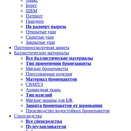
Авакс
Берет
ШБМ
Патриот
Гвардеец
По размеру выреза
Открытые уши
Скрытые уши
Закрытые уши
Противоосколочная защита
Баллистические материалы
Все баллистические материалы
Тип применения бронезащиты
Мягкие бронепакеты
Прессованные изделия
Материал бронепакетов
СВМПЭ
Арамидная ткань
Тип изделий
Мягкие экраны для БЖ
Защита бронепакетов от намокания
Производство водостойких бронепакетов
Спецсредства
Все спецсредства
Пулеулавливатели