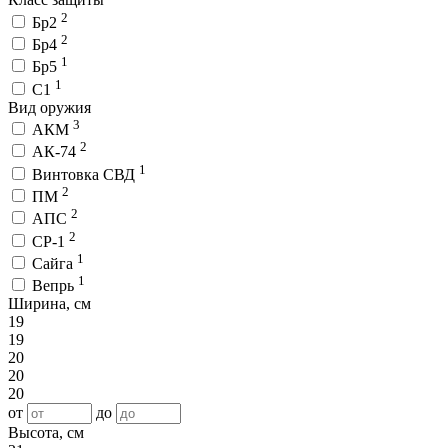
2
Бр2
2
Бр4
1
Бр5
1
С1
Вид оружия
3
АКМ
2
АК-74
1
Винтовка СВД
2
ПМ
2
АПС
2
СР-1
1
Сайга
1
Вепрь
Ширина, см
19
19
20
20
20
от
до
Высота, см