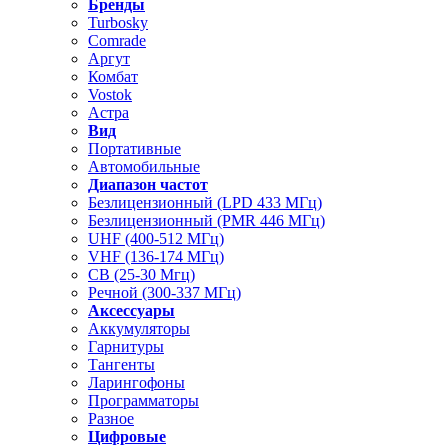
Бренды
Turbosky
Comrade
Аргут
Комбат
Vostok
Астра
Вид
Портативные
Автомобильные
Диапазон частот
Безлицензионный (LPD 433 МГц)
Безлицензионный (PMR 446 МГц)
UHF (400-512 МГц)
VHF (136-174 МГц)
CB (25-30 Мгц)
Речной (300-337 МГц)
Аксессуары
Аккумуляторы
Гарнитуры
Тангенты
Ларингофоны
Программаторы
Разное
Цифровые