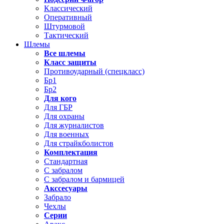
Классический
Оперативный
Штурмовой
Тактический
Шлемы
Все шлемы
Класс защиты
Противоударный (спецкласс)
Бр1
Бр2
Для кого
Для ГБР
Для охраны
Для журналистов
Для военных
Для страйкболистов
Комплектация
Стандартная
С забралом
С забралом и бармицей
Акссесуары
Забрало
Чехлы
Серии