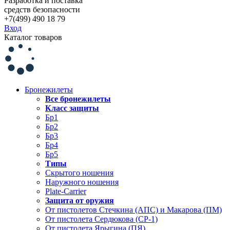
Разработка и поставка
средств безопасности
+7(499) 490 18 79
Вход
Каталог товаров
Бронежилеты
Все бронежилеты
Класс защиты
Бр1
Бр2
Бр3
Бр4
Бр5
Типы
Скрытого ношения
Наружного ношения
Plate-Carrier
Защита от оружия
От пистолетов Стечкина (АПС) и Макарова (ПМ)
От пистолета Сердюкова (СР-1)
От пистолета Ярыгина (ПЯ)