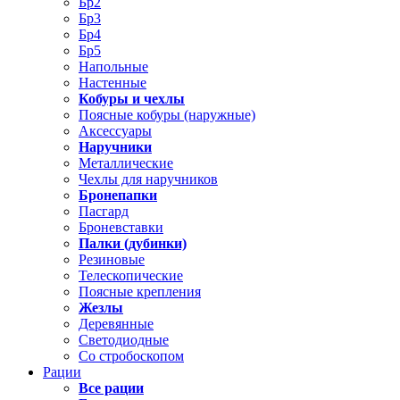
Бр2
Бр3
Бр4
Бр5
Напольные
Настенные
Кобуры и чехлы
Поясные кобуры (наружные)
Аксессуары
Наручники
Металлические
Чехлы для наручников
Бронепапки
Пасгард
Броневставки
Палки (дубинки)
Резиновые
Телескопические
Поясные крепления
Жезлы
Деревянные
Светодиодные
Со стробоскопом
Рации
Все рации