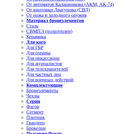
От автоматов Калашникова (АКМ, АК-74)
От винтовки Драгунова (СВД)
От ножа и холодного оружия
Материал бронеэлементов
Сталь
СВМПЭ (полиэтилен)
Керамика
Для кого
Для ГБР
Для охраны
Для инкассации
Для журналистов
Для телохранителей
Для частных лиц
Для военных действий
Комплектующие
Бронеэлементы
Чехлы
Серии
Фагор
Сегмент
Плитник
Гвардеец
Брокелон
Подсерии Фагор