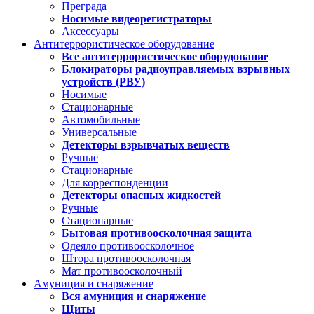
Преграда
Носимые видеорегистраторы
Аксессуары
Антитеррористическое оборудование
Все антитеррористическое оборудование
Блокираторы радиоуправляемых взрывных
устройств (РВУ)
Носимые
Стационарные
Автомобильные
Универсальные
Детекторы взрывчатых веществ
Ручные
Стационарные
Для корреспонденции
Детекторы опасных жидкостей
Ручные
Стационарные
Бытовая противоосколочная защита
Одеяло противоосколочное
Штора противоосколочная
Мат противоосколочный
Амуниция и снаряжение
Вся амуниция и снаряжение
Щиты