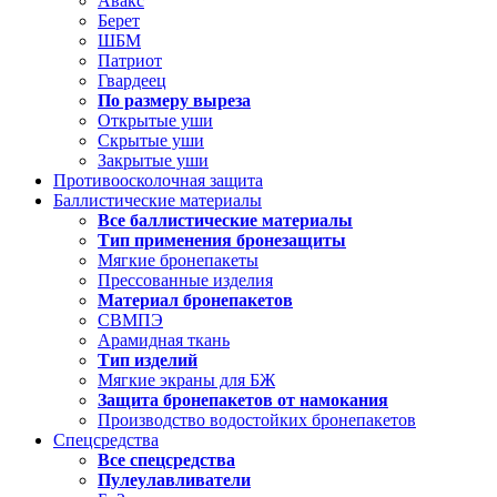
Авакс
Берет
ШБМ
Патриот
Гвардеец
По размеру выреза
Открытые уши
Скрытые уши
Закрытые уши
Противоосколочная защита
Баллистические материалы
Все баллистические материалы
Тип применения бронезащиты
Мягкие бронепакеты
Прессованные изделия
Материал бронепакетов
СВМПЭ
Арамидная ткань
Тип изделий
Мягкие экраны для БЖ
Защита бронепакетов от намокания
Производство водостойких бронепакетов
Спецсредства
Все спецсредства
Пулеулавливатели