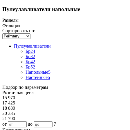
Пулеулавливатели напольные
Разделы
Фильтры
Сортировать по:
Пулеулавливатели
Бр2
4
Бр3
2
Бр4
2
Бр5
2
Напольные
5
Настенные
6
Подбор по параметрам
Розничная цена
15 970
17 425
18 880
20 335
21 790
от
до
7
Класс защиты