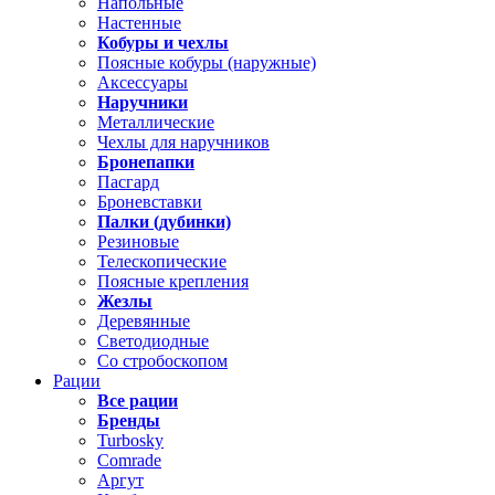
Напольные
Настенные
Кобуры и чехлы
Поясные кобуры (наружные)
Аксессуары
Наручники
Металлические
Чехлы для наручников
Бронепапки
Пасгард
Броневставки
Палки (дубинки)
Резиновые
Телескопические
Поясные крепления
Жезлы
Деревянные
Светодиодные
Со стробоскопом
Рации
Все рации
Бренды
Turbosky
Comrade
Аргут