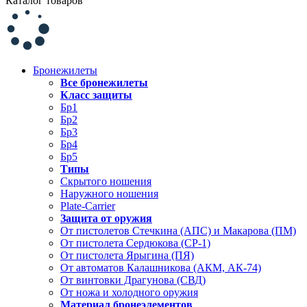
Каталог товаров
Бронежилеты
Все бронежилеты
Класс защиты
Бр1
Бр2
Бр3
Бр4
Бр5
Типы
Скрытого ношения
Наружного ношения
Plate-Carrier
Защита от оружия
От пистолетов Стечкина (АПС) и Макарова (ПМ)
От пистолета Сердюкова (СР-1)
От пистолета Ярыгина (ПЯ)
От автоматов Калашникова (АКМ, АК-74)
От винтовки Драгунова (СВД)
От ножа и холодного оружия
Материал бронеэлементов