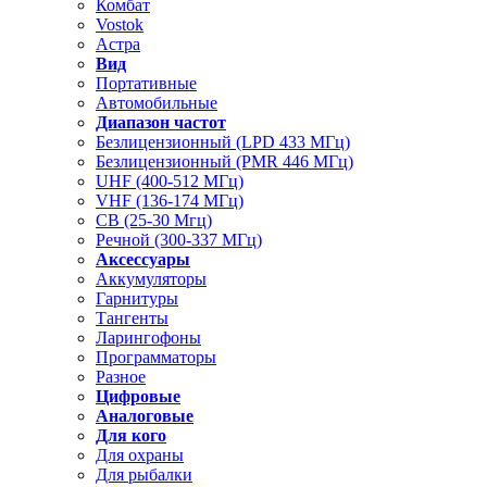
Комбат
Vostok
Астра
Вид
Портативные
Автомобильные
Диапазон частот
Безлицензионный (LPD 433 МГц)
Безлицензионный (PMR 446 МГц)
UHF (400-512 МГц)
VHF (136-174 МГц)
CB (25-30 Мгц)
Речной (300-337 МГц)
Аксессуары
Аккумуляторы
Гарнитуры
Тангенты
Ларингофоны
Программаторы
Разное
Цифровые
Аналоговые
Для кого
Для охраны
Для рыбалки