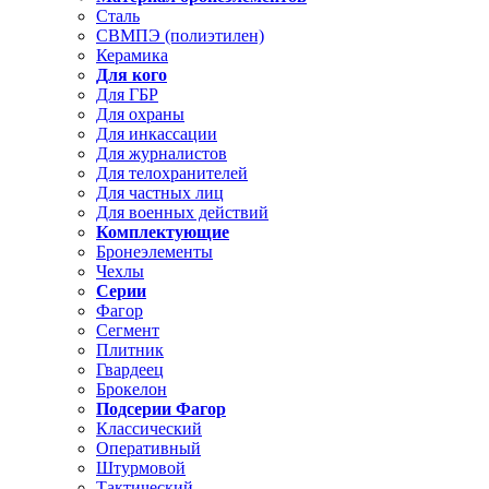
Сталь
СВМПЭ (полиэтилен)
Керамика
Для кого
Для ГБР
Для охраны
Для инкассации
Для журналистов
Для телохранителей
Для частных лиц
Для военных действий
Комплектующие
Бронеэлементы
Чехлы
Серии
Фагор
Сегмент
Плитник
Гвардеец
Брокелон
Подсерии Фагор
Классический
Оперативный
Штурмовой
Тактический