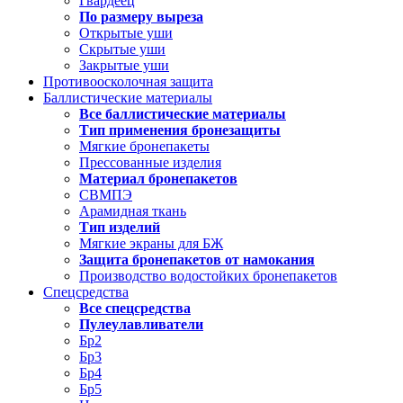
Гвардеец
По размеру выреза
Открытые уши
Скрытые уши
Закрытые уши
Противоосколочная защита
Баллистические материалы
Все баллистические материалы
Тип применения бронезащиты
Мягкие бронепакеты
Прессованные изделия
Материал бронепакетов
СВМПЭ
Арамидная ткань
Тип изделий
Мягкие экраны для БЖ
Защита бронепакетов от намокания
Производство водостойких бронепакетов
Спецсредства
Все спецсредства
Пулеулавливатели
Бр2
Бр3
Бр4
Бр5