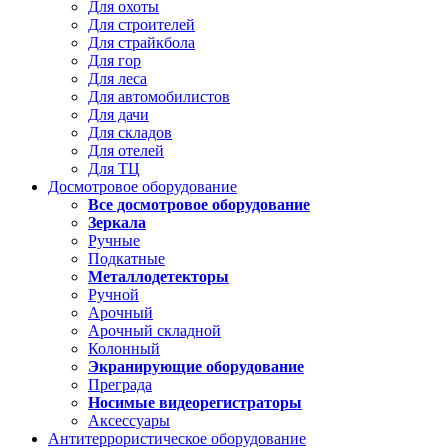
Для охоты
Для строителей
Для страйкбола
Для гор
Для леса
Для автомобилистов
Для дачи
Для складов
Для отелей
Для ТЦ
Досмотровое оборудование
Все досмотровое оборудование
Зеркала
Ручные
Подкатные
Металлодетекторы
Ручной
Арочный
Арочный складной
Колонный
Экранирующие оборудование
Преграда
Носимые видеорегистраторы
Аксессуары
Антитеррористическое оборудование