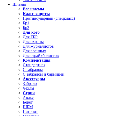
Шлемы
Все шлемы
Класс защиты
Противоударный (спецкласс)
Бр1
Бр2
Для кого
Для ГБР
Для охраны
Для журналистов
Для военных
Для страйкболистов
Комплектация
Стандартная
С забралом
С забралом и бармицей
Акссесуары
Забрало
Чехлы
Серии
Авакс
Берет
ШБМ
Патриот