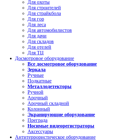
Для охоты
Для строителей
Для страйкбола
Для гор
Для леса
Для автомобилистов
Для дачи
Для складов
Для отелей
Для ТЦ
Досмотровое оборудование
Все досмотровое оборудование
Зеркала
Ручные
Подкатные
Металлодетекторы
Ручной
Арочный
Арочный складной
Колонный
Экранирующие оборудование
Преграда
Носимые видеорегистраторы
Аксессуары
Антитеррористическое оборудование