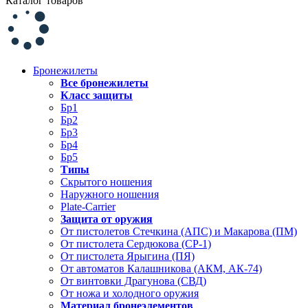
Каталог товаров
Бронежилеты
Все бронежилеты
Класс защиты
Бр1
Бр2
Бр3
Бр4
Бр5
Типы
Скрытого ношения
Наружного ношения
Plate-Carrier
Защита от оружия
От пистолетов Стечкина (АПС) и Макарова (ПМ)
От пистолета Сердюкова (СР-1)
От пистолета Ярыгина (ПЯ)
От автоматов Калашникова (АКМ, АК-74)
От винтовки Драгунова (СВД)
От ножа и холодного оружия
Материал бронеэлементов