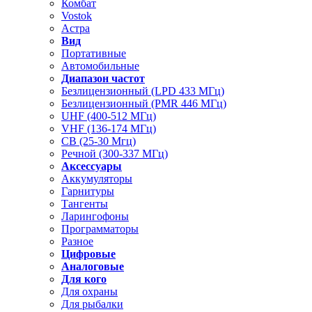
Комбат
Vostok
Астра
Вид
Портативные
Автомобильные
Диапазон частот
Безлицензионный (LPD 433 МГц)
Безлицензионный (PMR 446 МГц)
UHF (400-512 МГц)
VHF (136-174 МГц)
CB (25-30 Мгц)
Речной (300-337 МГц)
Аксессуары
Аккумуляторы
Гарнитуры
Тангенты
Ларингофоны
Программаторы
Разное
Цифровые
Аналоговые
Для кого
Для охраны
Для рыбалки