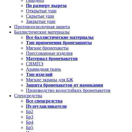
Гвардеец
По размеру выреза
Открытые уши
Скрытые уши
Закрытые уши
Противоосколочная защита
Баллистические материалы
Все баллистические материалы
Тип применения бронезащиты
Мягкие бронепакеты
Прессованные изделия
Материал бронепакетов
СВМПЭ
Арамидная ткань
Тип изделий
Мягкие экраны для БЖ
Защита бронепакетов от намокания
Производство водостойких бронепакетов
Спецсредства
Все спецсредства
Пулеулавливатели
Бр2
Бр3
Бр4
Бр5