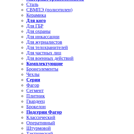
Сталь
СВМПЭ (полиэтилен)
Керамика
Для кого
Для ГБР
Для охраны
Для инкассации
Для журналистов
Для телохранителей
Для частных лиц
Для военных действий
Комплектующие
Бронеэлементы
Чехлы
Серии
Фагор
Сегмент
Плитник
Гвардеец
Брокелон
Подсерии Фагор
Классический
Оперативный
Штурмовой
Тактический