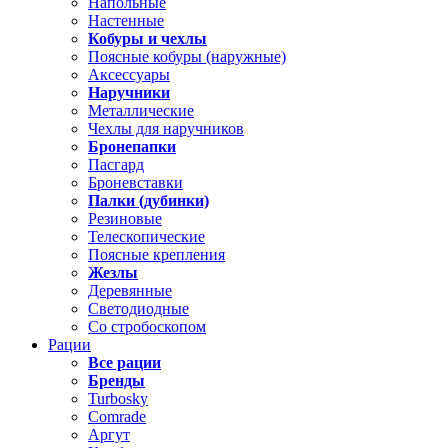
Напольные
Настенные
Кобуры и чехлы
Поясные кобуры (наружные)
Аксессуары
Наручники
Металлические
Чехлы для наручников
Бронепапки
Пасгард
Броневставки
Палки (дубинки)
Резиновые
Телескопические
Поясные крепления
Жезлы
Деревянные
Светодиодные
Со стробоскопом
Рации
Все рации
Бренды
Turbosky
Comrade
Аргут