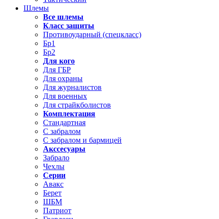
Шлемы
Все шлемы
Класс защиты
Противоударный (спецкласс)
Бр1
Бр2
Для кого
Для ГБР
Для охраны
Для журналистов
Для военных
Для страйкболистов
Комплектация
Стандартная
С забралом
С забралом и бармицей
Акссесуары
Забрало
Чехлы
Серии
Авакс
Берет
ШБМ
Патриот