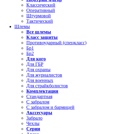
Классический
Оперативный
Штурмовой
Тактический
Шлемы
Все шлемы
Класс защиты
Противоударный (спецкласс)
Бр1
Бр2
Для кого
Для ГБР
Для охраны
Для журналистов
Для военных
Для страйкболистов
Комплектация
Стандартная
С забралом
С забралом и бармицей
Акссесуары
Забрало
Чехлы
Серии