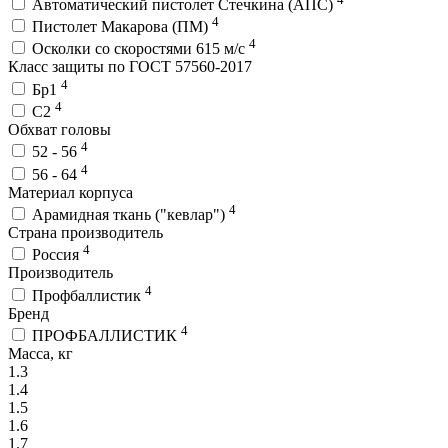
Автоматический пистолет Стечкина (АПС)
4
Пистолет Макарова (ПМ)
4
Осколки со скоростями 615 м/с
Класс защиты по ГОСТ 57560-2017
4
Бр1
4
С2
Обхват головы
4
52 - 56
4
56 - 64
Материал корпуса
4
Арамидная ткань ("кевлар")
Страна производитель
4
Россия
Производитель
4
Профбаллистик
Бренд
4
ПРОФБАЛЛИСТИК
Масса, кг
1.3
1.4
1.5
1.6
1.7