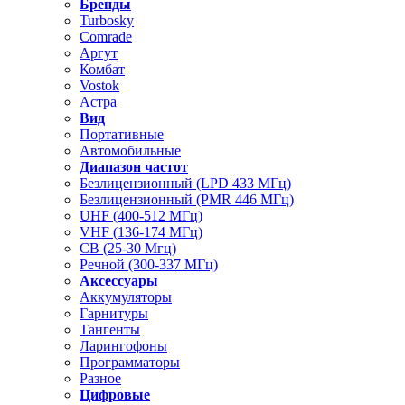
Бренды
Turbosky
Comrade
Аргут
Комбат
Vostok
Астра
Вид
Портативные
Автомобильные
Диапазон частот
Безлицензионный (LPD 433 МГц)
Безлицензионный (PMR 446 МГц)
UHF (400-512 МГц)
VHF (136-174 МГц)
CB (25-30 Мгц)
Речной (300-337 МГц)
Аксессуары
Аккумуляторы
Гарнитуры
Тангенты
Ларингофоны
Программаторы
Разное
Цифровые