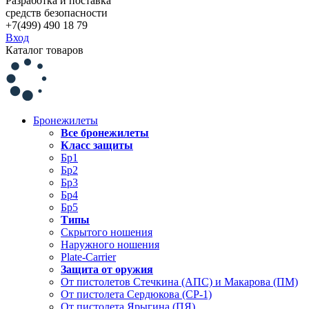
Разработка и поставка
средств безопасности
+7(499) 490 18 79
Вход
Каталог товаров
Бронежилеты
Все бронежилеты
Класс защиты
Бр1
Бр2
Бр3
Бр4
Бр5
Типы
Скрытого ношения
Наружного ношения
Plate-Carrier
Защита от оружия
От пистолетов Стечкина (АПС) и Макарова (ПМ)
От пистолета Сердюкова (СР-1)
От пистолета Ярыгина (ПЯ)