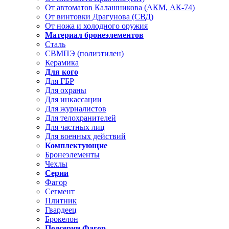
От автоматов Калашникова (АКМ, АК-74)
От винтовки Драгунова (СВД)
От ножа и холодного оружия
Материал бронеэлементов
Сталь
СВМПЭ (полиэтилен)
Керамика
Для кого
Для ГБР
Для охраны
Для инкассации
Для журналистов
Для телохранителей
Для частных лиц
Для военных действий
Комплектующие
Бронеэлементы
Чехлы
Серии
Фагор
Сегмент
Плитник
Гвардеец
Брокелон
Подсерии Фагор