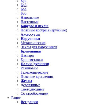
Бр2
Бр3
Бр4
Бр5
Напольные
Настенные
Кобуры и чехлы
Поясные кобуры (наружные)
Аксессуары
Наручники
Металлические
Чехлы для наручников
Бронепапки
Пасгард
Броневставки
Палки (дубинки)
Резиновые
Телескопические
Поясные крепления
Жезлы
Деревянные
Светодиодные
Со стробоскопом
Рации
Все рации