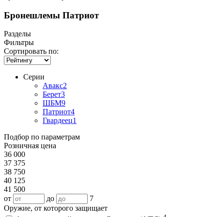
Бронешлемы Патриот
Разделы
Фильтры
Сортировать по:
Серии
Авакс
2
Берет
3
ШБМ
9
Патриот
4
Гвардеец
1
Подбор по параметрам
Розничная цена
36 000
37 375
38 750
40 125
41 500
от
до
7
Оружие, от которого защищает
4