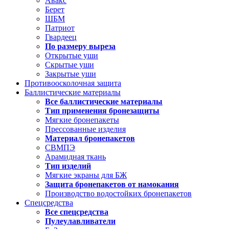
Авакс
Берет
ШБМ
Патриот
Гвардеец
По размеру выреза
Открытые уши
Скрытые уши
Закрытые уши
Противоосколочная защита
Баллистические материалы
Все баллистические материалы
Тип применения бронезащиты
Мягкие бронепакеты
Прессованные изделия
Материал бронепакетов
СВМПЭ
Арамидная ткань
Тип изделий
Мягкие экраны для БЖ
Защита бронепакетов от намокания
Производство водостойких бронепакетов
Спецсредства
Все спецсредства
Пулеулавливатели