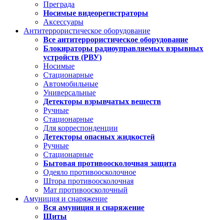
Преграда
Носимые видеорегистраторы
Аксессуары
Антитеррористическое оборудование
Все антитеррористическое оборудование
Блокираторы радиоуправляемых взрывных
устройств (РВУ)
Носимые
Стационарные
Автомобильные
Универсальные
Детекторы взрывчатых веществ
Ручные
Стационарные
Для корреспонденции
Детекторы опасных жидкостей
Ручные
Стационарные
Бытовая противоосколочная защита
Одеяло противоосколочное
Штора противоосколочная
Мат противоосколочный
Амуниция и снаряжение
Вся амуниция и снаряжение
Щиты