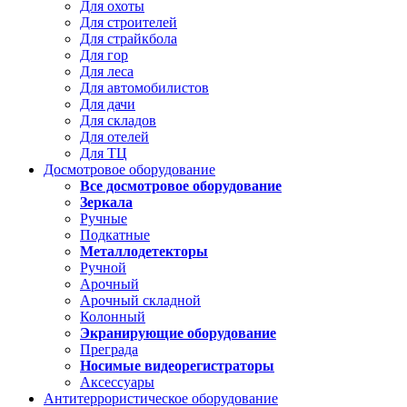
Для охоты
Для строителей
Для страйкбола
Для гор
Для леса
Для автомобилистов
Для дачи
Для складов
Для отелей
Для ТЦ
Досмотровое оборудование
Все досмотровое оборудование
Зеркала
Ручные
Подкатные
Металлодетекторы
Ручной
Арочный
Арочный складной
Колонный
Экранирующие оборудование
Преграда
Носимые видеорегистраторы
Аксессуары
Антитеррористическое оборудование