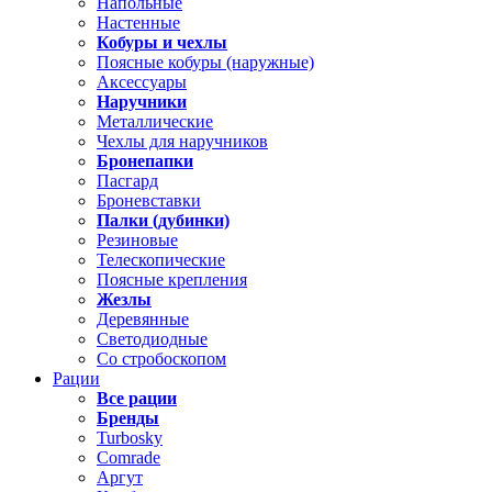
Напольные
Настенные
Кобуры и чехлы
Поясные кобуры (наружные)
Аксессуары
Наручники
Металлические
Чехлы для наручников
Бронепапки
Пасгард
Броневставки
Палки (дубинки)
Резиновые
Телескопические
Поясные крепления
Жезлы
Деревянные
Светодиодные
Со стробоскопом
Рации
Все рации
Бренды
Turbosky
Comrade
Аргут