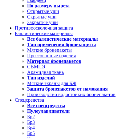
Гвардеец
По размеру выреза
Открытые уши
Скрытые уши
Закрытые уши
Противоосколочная защита
Баллистические материалы
Все баллистические материалы
Тип применения бронезащиты
Мягкие бронепакеты
Прессованные изделия
Материал бронепакетов
СВМПЭ
Арамидная ткань
Тип изделий
Мягкие экраны для БЖ
Защита бронепакетов от намокания
Производство водостойких бронепакетов
Спецсредства
Все спецсредства
Пулеулавливатели
Бр2
Бр3
Бр4
Бр5