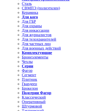
Сталь
СВМПЭ (полиэтилен)
Керамика
Для кого
Для ГБР
Для охраны
Для инкассации
Для журналистов
Для телохранителей
Для частных лиц
Для военных действий
Комплектующие
Бронеэлементы
Чехлы
Серии
Фагор
Сегмент
Плитник
Гвардеец
Брокелон
Подсерии Фагор
Классический
Оперативный
Штурмовой
Тактический