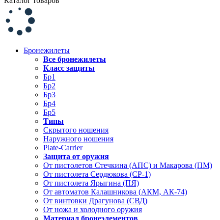
Каталог товаров
Бронежилеты
Все бронежилеты
Класс защиты
Бр1
Бр2
Бр3
Бр4
Бр5
Типы
Скрытого ношения
Наружного ношения
Plate-Carrier
Защита от оружия
От пистолетов Стечкина (АПС) и Макарова (ПМ)
От пистолета Сердюкова (СР-1)
От пистолета Ярыгина (ПЯ)
От автоматов Калашникова (АКМ, АК-74)
От винтовки Драгунова (СВД)
От ножа и холодного оружия
Материал бронеэлементов