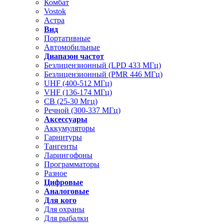
Комбат
Vostok
Астра
Вид
Портативные
Автомобильные
Диапазон частот
Безлицензионный (LPD 433 МГц)
Безлицензионный (PMR 446 МГц)
UHF (400-512 МГц)
VHF (136-174 МГц)
CB (25-30 Мгц)
Речной (300-337 МГц)
Аксессуары
Аккумуляторы
Гарнитуры
Тангенты
Ларингофоны
Программаторы
Разное
Цифровые
Аналоговые
Для кого
Для охраны
Для рыбалки