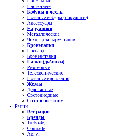
Напольные
Настенные
Кобуры и чехлы
Поясные кобуры (наружные)
Аксессуары
Наручники
Металлические
Чехлы для наручников
Бронепапки
Пасгард
Броневставки
Палки (дубинки)
Резиновые
Телескопические
Поясные крепления
Жезлы
Деревянные
Светодиодные
Со стробоскопом
Рации
Все рации
Бренды
Turbosky
Comrade
Аргут