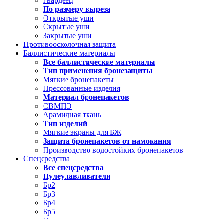
Гвардеец
По размеру выреза
Открытые уши
Скрытые уши
Закрытые уши
Противоосколочная защита
Баллистические материалы
Все баллистические материалы
Тип применения бронезащиты
Мягкие бронепакеты
Прессованные изделия
Материал бронепакетов
СВМПЭ
Арамидная ткань
Тип изделий
Мягкие экраны для БЖ
Защита бронепакетов от намокания
Производство водостойких бронепакетов
Спецсредства
Все спецсредства
Пулеулавливатели
Бр2
Бр3
Бр4
Бр5