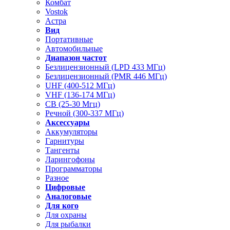
Комбат
Vostok
Астра
Вид
Портативные
Автомобильные
Диапазон частот
Безлицензионный (LPD 433 МГц)
Безлицензионный (PMR 446 МГц)
UHF (400-512 МГц)
VHF (136-174 МГц)
CB (25-30 Мгц)
Речной (300-337 МГц)
Аксессуары
Аккумуляторы
Гарнитуры
Тангенты
Ларингофоны
Программаторы
Разное
Цифровые
Аналоговые
Для кого
Для охраны
Для рыбалки