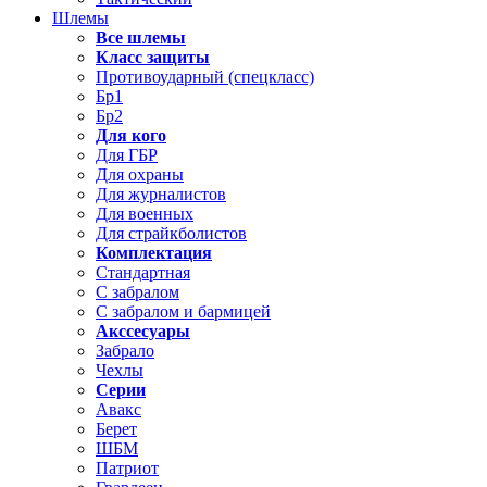
Шлемы
Все шлемы
Класс защиты
Противоударный (спецкласс)
Бр1
Бр2
Для кого
Для ГБР
Для охраны
Для журналистов
Для военных
Для страйкболистов
Комплектация
Стандартная
С забралом
С забралом и бармицей
Акссесуары
Забрало
Чехлы
Серии
Авакс
Берет
ШБМ
Патриот