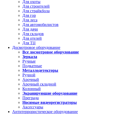
Для охоты
Для строителей
Для страйкбола
Для гор
Для леса
Для автомобилистов
Для дачи
Для складов
Для отелей
Для ТЦ
Досмотровое оборудование
Все досмотровое оборудование
Зеркала
Ручные
Подкатные
Металлодетекторы
Ручной
Арочный
Арочный складной
Колонный
Экранирующие оборудование
Преграда
Носимые видеорегистраторы
Аксессуары
Антитеррористическое оборудование