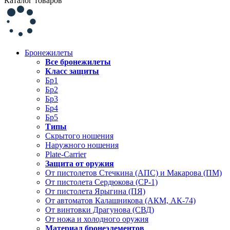
Каталог товаров
Бронежилеты
Все бронежилеты
Класс защиты
Бр1
Бр2
Бр3
Бр4
Бр5
Типы
Скрытого ношения
Наружного ношения
Plate-Carrier
Защита от оружия
От пистолетов Стечкина (АПС) и Макарова (ПМ)
От пистолета Сердюкова (СР-1)
От пистолета Ярыгина (ПЯ)
От автоматов Калашникова (АКМ, АК-74)
От винтовки Драгунова (СВД)
От ножа и холодного оружия
Материал бронеэлементов