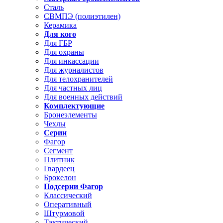
Сталь
СВМПЭ (полиэтилен)
Керамика
Для кого
Для ГБР
Для охраны
Для инкассации
Для журналистов
Для телохранителей
Для частных лиц
Для военных действий
Комплектующие
Бронеэлементы
Чехлы
Серии
Фагор
Сегмент
Плитник
Гвардеец
Брокелон
Подсерии Фагор
Классический
Оперативный
Штурмовой
Тактический