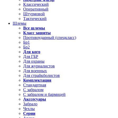
Классический
Оперативный
Штурмовой
Тактический
Шлемы
Все шлемы
Класс защиты
Противоударный (спецкласс)
Бр1
Бр2
Для кого
Для ГБР
Для охраны
Для журналистов
Для военных
Для страйкболистов
Комплектация
Стандартная
С забралом
С забралом и бармицей
Акссесуары
Забрало
Чехлы
Серии