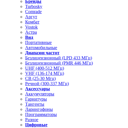
Бренды
Turbosky
Comrade
Аргут
Комбат
Vostok
Астра
Вид
Портативные
Автомобильные
Диапазон частот
Безлицензионный (LPD 433 МГц)
Безлицензионный (PMR 446 МГц)
UHF (400-512 МГц)
VHF (136-174 МГц)
CB (25-30 Мгц)
Речной (300-337 МГц)
Аксессуары
Аккумуляторы
Гарнитуры
Тангенты
Ларингофоны
Программаторы
Разное
Цифровые