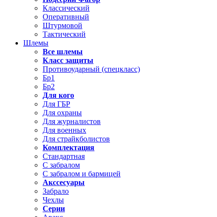
Классический
Оперативный
Штурмовой
Тактический
Шлемы
Все шлемы
Класс защиты
Противоударный (спецкласс)
Бр1
Бр2
Для кого
Для ГБР
Для охраны
Для журналистов
Для военных
Для страйкболистов
Комплектация
Стандартная
С забралом
С забралом и бармицей
Акссесуары
Забрало
Чехлы
Серии