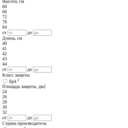
Высота, см
60
66
72
78
84
от
до
Длина, см
40
41
42
43
44
от
до
Класс защиты
2
Бр4
Площадь защиты, дм2
24
26
28
30
32
от
до
Страна производитель