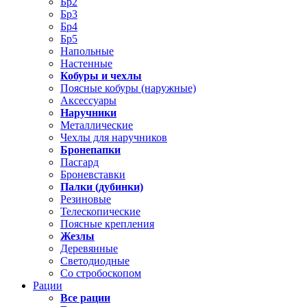
Бр2
Бр3
Бр4
Бр5
Напольные
Настенные
Кобуры и чехлы
Поясные кобуры (наружные)
Аксессуары
Наручники
Металлические
Чехлы для наручников
Бронепапки
Пасгард
Броневставки
Палки (дубинки)
Резиновые
Телескопические
Поясные крепления
Жезлы
Деревянные
Светодиодные
Со стробоскопом
Рации
Все рации