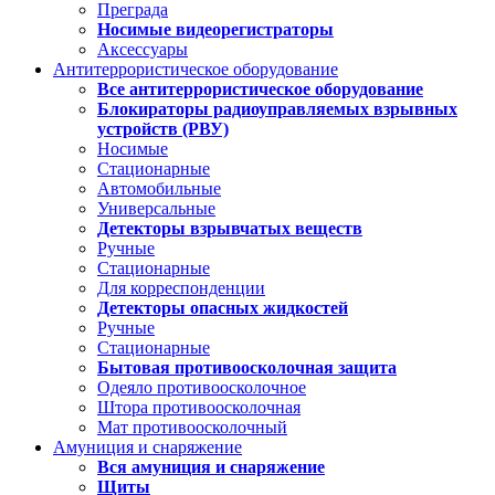
Преграда
Носимые видеорегистраторы
Аксессуары
Антитеррористическое оборудование
Все антитеррористическое оборудование
Блокираторы радиоуправляемых взрывных
устройств (РВУ)
Носимые
Стационарные
Автомобильные
Универсальные
Детекторы взрывчатых веществ
Ручные
Стационарные
Для корреспонденции
Детекторы опасных жидкостей
Ручные
Стационарные
Бытовая противоосколочная защита
Одеяло противоосколочное
Штора противоосколочная
Мат противоосколочный
Амуниция и снаряжение
Вся амуниция и снаряжение
Щиты