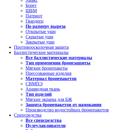
Авакс
Берет
ШБМ
Патриот
Гвардеец
По размеру выреза
Открытые уши
Скрытые уши
Закрытые уши
Противоосколочная защита
Баллистические материалы
Все баллистические материалы
Тип применения бронезащиты
Мягкие бронепакеты
Прессованные изделия
Материал бронепакетов
СВМПЭ
Арамидная ткань
Тип изделий
Мягкие экраны для БЖ
Защита бронепакетов от намокания
Производство водостойких бронепакетов
Спецсредства
Все спецсредства
Пулеулавливатели