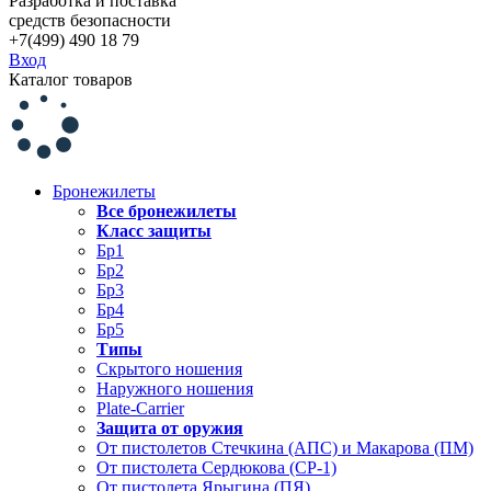
Разработка и поставка
средств безопасности
+7(499) 490 18 79
Вход
Каталог товаров
Бронежилеты
Все бронежилеты
Класс защиты
Бр1
Бр2
Бр3
Бр4
Бр5
Типы
Скрытого ношения
Наружного ношения
Plate-Carrier
Защита от оружия
От пистолетов Стечкина (АПС) и Макарова (ПМ)
От пистолета Сердюкова (СР-1)
От пистолета Ярыгина (ПЯ)