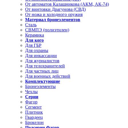
От автоматов Калашникова (АКМ, АК-74)
От винтовки Драгунова (СВД)
От ножа и холодного оружия
Материал бронеэлементов
Сталь
СВМПЭ (полиэтилен)
Керамика
Для кого
Для ГБР
Для охраны
Для инкассации
Для журналистов
Для телохранителей
Для частных лиц
Для военных действий
Комплектующие
Бронеэлементы
Чехлы
Серии
Фагор
Сегмент
Плитник
Гвардеец
Брокелон
Подсерии Фагор