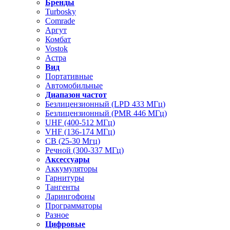
Бренды
Turbosky
Comrade
Аргут
Комбат
Vostok
Астра
Вид
Портативные
Автомобильные
Диапазон частот
Безлицензионный (LPD 433 МГц)
Безлицензионный (PMR 446 МГц)
UHF (400-512 МГц)
VHF (136-174 МГц)
CB (25-30 Мгц)
Речной (300-337 МГц)
Аксессуары
Аккумуляторы
Гарнитуры
Тангенты
Ларингофоны
Программаторы
Разное
Цифровые