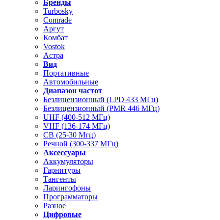
Бренды
Turbosky
Comrade
Аргут
Комбат
Vostok
Астра
Вид
Портативные
Автомобильные
Диапазон частот
Безлицензионный (LPD 433 МГц)
Безлицензионный (PMR 446 МГц)
UHF (400-512 МГц)
VHF (136-174 МГц)
CB (25-30 Мгц)
Речной (300-337 МГц)
Аксессуары
Аккумуляторы
Гарнитуры
Тангенты
Ларингофоны
Программаторы
Разное
Цифровые