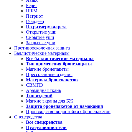
Авакс
Берет
ШБМ
Патриот
Гвардеец
По размеру выреза
Открытые уши
Скрытые уши
Закрытые уши
Противоосколочная защита
Баллистические материалы
Все баллистические материалы
Тип применения бронезащиты
Мягкие бронепакеты
Прессованные изделия
Материал бронепакетов
СВМПЭ
Арамидная ткань
Тип изделий
Мягкие экраны для БЖ
Защита бронепакетов от намокания
Производство водостойких бронепакетов
Спецсредства
Все спецсредства
Пулеулавливатели