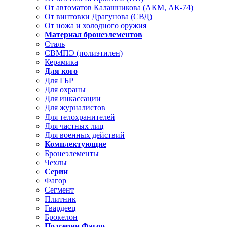
От автоматов Калашникова (АКМ, АК-74)
От винтовки Драгунова (СВД)
От ножа и холодного оружия
Материал бронеэлементов
Сталь
СВМПЭ (полиэтилен)
Керамика
Для кого
Для ГБР
Для охраны
Для инкассации
Для журналистов
Для телохранителей
Для частных лиц
Для военных действий
Комплектующие
Бронеэлементы
Чехлы
Серии
Фагор
Сегмент
Плитник
Гвардеец
Брокелон
Подсерии Фагор