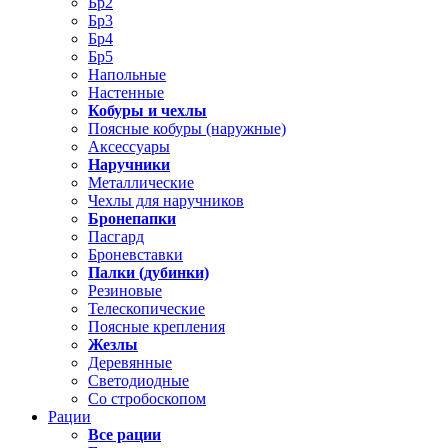
Бр2
Бр3
Бр4
Бр5
Напольные
Настенные
Кобуры и чехлы
Поясные кобуры (наружные)
Аксессуары
Наручники
Металлические
Чехлы для наручников
Бронепапки
Пасгард
Броневставки
Палки (дубинки)
Резиновые
Телескопические
Поясные крепления
Жезлы
Деревянные
Светодиодные
Со стробоскопом
Рации
Все рации