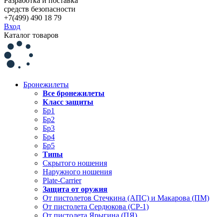
Разработка и поставка
средств безопасности
+7(499) 490 18 79
Вход
Каталог товаров
Бронежилеты
Все бронежилеты
Класс защиты
Бр1
Бр2
Бр3
Бр4
Бр5
Типы
Скрытого ношения
Наружного ношения
Plate-Carrier
Защита от оружия
От пистолетов Стечкина (АПС) и Макарова (ПМ)
От пистолета Сердюкова (СР-1)
От пистолета Ярыгина (ПЯ)