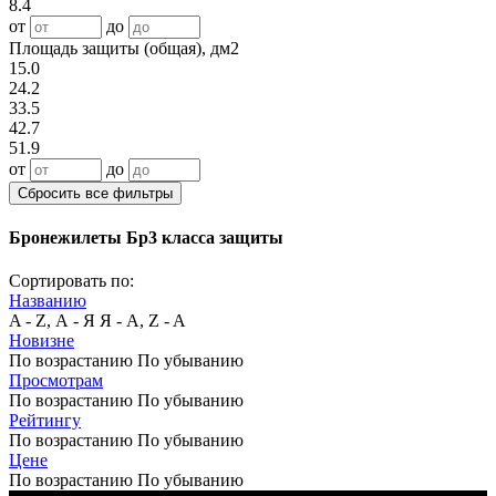
8.4
от
до
Площадь защиты (общая), дм2
15.0
24.2
33.5
42.7
51.9
от
до
Сбросить все фильтры
Бронежилеты Бр3 класса защиты
Сортировать по:
Названию
A - Z, А - Я
Я - А, Z - A
Новизне
По возрастанию
По убыванию
Просмотрам
По возрастанию
По убыванию
Рейтингу
По возрастанию
По убыванию
Цене
По возрастанию
По убыванию