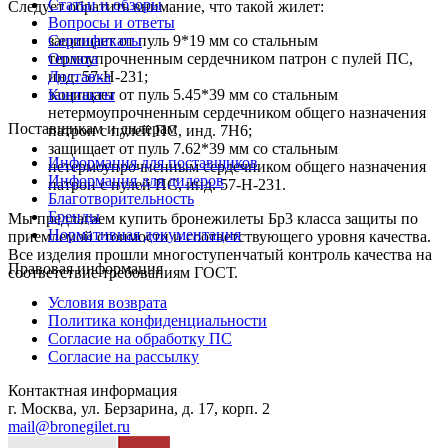
Статьи и обзоры
Следует обратить внимание, что такой жилет:
Вопросы и ответы
защищает от пуль 9*19 мм со стальным
Сертификаты
термоупрочненным сердечником патрон с пулей ПС,
Оплата
инд. 57-Н-231;
Доставка
защищает от пуль 5.45*39 мм со стальным
Контакты
нетермоупрочненным сердечником общего назначения
Поставщикам и дилерам
патрон с пулей ПС, инд. 7Н6;
защищает от пуль 7.62*39 мм со стальным
Информация для поставщиков
нетермоупрочненным сердечником общего назначения
Информация для дилеров
патрон с пулей ПС, инд. 57-Н-231.
Благотворительность
Бренды
Мы предлагаем купить бронежилеты Бр3 класса защиты по
Нормативная документация
приемлемой стоимости и соответствующего уровня качества.
Все изделия прошли многоступенчатый контроль качества на
Правовая информация
соответствие требованиям ГОСТ.
Условия возврата
Политика конфиденциальности
Согласие на обработку ПС
Согласие на рассылку
Контактная информация
г. Москва, ул. Берзарина, д. 17, корп. 2
mail@bronegilet.ru