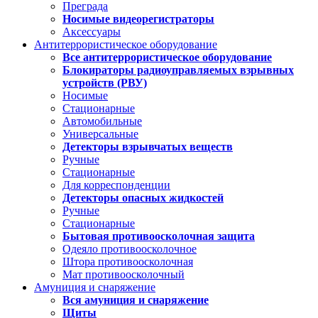
Преграда
Носимые видеорегистраторы
Аксессуары
Антитеррористическое оборудование
Все антитеррористическое оборудование
Блокираторы радиоуправляемых взрывных
устройств (РВУ)
Носимые
Стационарные
Автомобильные
Универсальные
Детекторы взрывчатых веществ
Ручные
Стационарные
Для корреспонденции
Детекторы опасных жидкостей
Ручные
Стационарные
Бытовая противоосколочная защита
Одеяло противоосколочное
Штора противоосколочная
Мат противоосколочный
Амуниция и снаряжение
Вся амуниция и снаряжение
Щиты