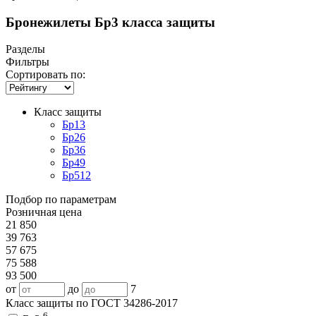
Бронежилеты Бр3 класса защиты
Разделы
Фильтры
Сортировать по:
Класс защиты
Бр1
3
Бр2
6
Бр3
6
Бр4
9
Бр5
12
Подбор по параметрам
Розничная цена
21 850
39 763
57 675
75 588
93 500
от
до
7
Класс защиты по ГОСТ 34286-2017
6