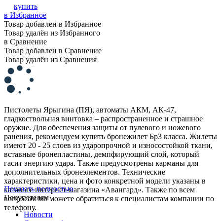
купить
в Избранное
Товар добавлен в Избранное
Товар удалён из Избранного
в Сравнение
Товар добавлен в Сравнение
Товар удалён из Сравнения
Пистолеты Ярыгина (ПЯ), автоматы АКМ, АК-47,
гладкоствольная винтовка – распространенное и страшное
оружие. Для обеспечения защиты от пулевого и ножевого
ранения, рекомендуем купить бронежилет Бр3 класса. Жилеты
имеют 20 - 25 слоев из ударопрочной и износостойкой ткани,
вставные бронепластины, демпфирующий слой, который
гасит энергию удара. Также предусмотрены карманы для
дополнительных бронеэлементов. Технические
характеристики, цена и фото конкретной модели указаны в
Показать полностью
каталоге интернет-магазина «Авангард». Также по всем
Покупателям
вопросам вы можете обратиться к специалистам компании по
телефону.
Новости