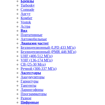
Бренды
Turbosky
Comrade
Аргут
Комбат
Vostok
Астра
Вид
Портативные
Автомобильные
Диапазон частот
Безлицензионный (LPD 433 МГц)
Безлицензионный (PMR 446 МГц)
UHF (400-512 МГц)
VHF (136-174 МГц)
CB (25-30 Мгц)
Речной (300-337 МГц)
Аксессуары
Аккумуляторы
Гарнитуры
Тангенты
Ларингофоны
Программаторы
Разное
Цифровые