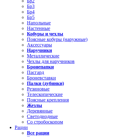
Бр2
Бр3
Бр4
Бр5
Напольные
Настенные
Кобуры и чехлы
Поясные кобуры (наружные)
Аксессуары
Наручники
Металлические
Чехлы для наручников
Бронепапки
Пасгард
Броневставки
Палки (дубинки)
Резиновые
Телескопические
Поясные крепления
Жезлы
Деревянные
Светодиодные
Со стробоскопом
Рации
Все рации