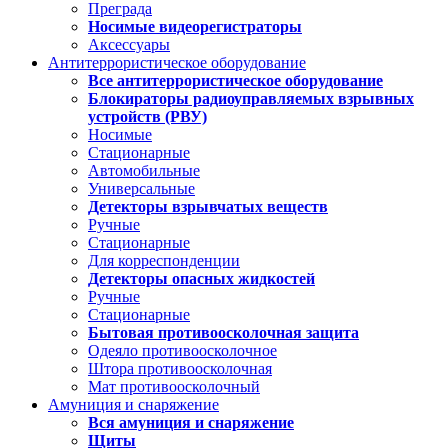
Преграда
Носимые видеорегистраторы
Аксессуары
Антитеррористическое оборудование
Все антитеррористическое оборудование
Блокираторы радиоуправляемых взрывных
устройств (РВУ)
Носимые
Стационарные
Автомобильные
Универсальные
Детекторы взрывчатых веществ
Ручные
Стационарные
Для корреспонденции
Детекторы опасных жидкостей
Ручные
Стационарные
Бытовая противоосколочная защита
Одеяло противоосколочное
Штора противоосколочная
Мат противоосколочный
Амуниция и снаряжение
Вся амуниция и снаряжение
Щиты