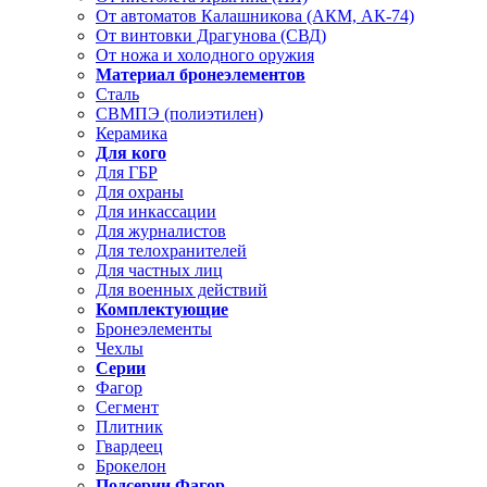
От автоматов Калашникова (АКМ, АК-74)
От винтовки Драгунова (СВД)
От ножа и холодного оружия
Материал бронеэлементов
Сталь
СВМПЭ (полиэтилен)
Керамика
Для кого
Для ГБР
Для охраны
Для инкассации
Для журналистов
Для телохранителей
Для частных лиц
Для военных действий
Комплектующие
Бронеэлементы
Чехлы
Серии
Фагор
Сегмент
Плитник
Гвардеец
Брокелон
Подсерии Фагор