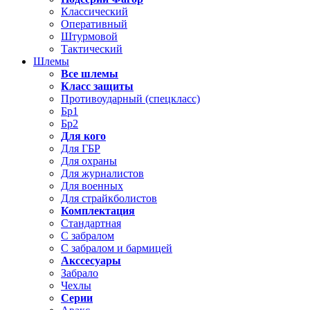
Классический
Оперативный
Штурмовой
Тактический
Шлемы
Все шлемы
Класс защиты
Противоударный (спецкласс)
Бр1
Бр2
Для кого
Для ГБР
Для охраны
Для журналистов
Для военных
Для страйкболистов
Комплектация
Стандартная
С забралом
С забралом и бармицей
Акссесуары
Забрало
Чехлы
Серии