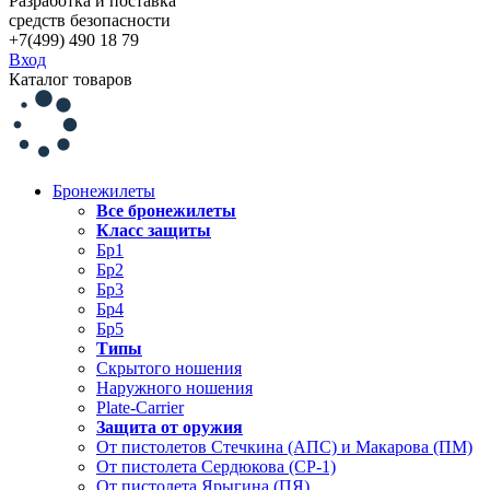
Разработка и поставка
средств безопасности
+7(499) 490 18 79
Вход
Каталог товаров
Бронежилеты
Все бронежилеты
Класс защиты
Бр1
Бр2
Бр3
Бр4
Бр5
Типы
Скрытого ношения
Наружного ношения
Plate-Carrier
Защита от оружия
От пистолетов Стечкина (АПС) и Макарова (ПМ)
От пистолета Сердюкова (СР-1)
От пистолета Ярыгина (ПЯ)