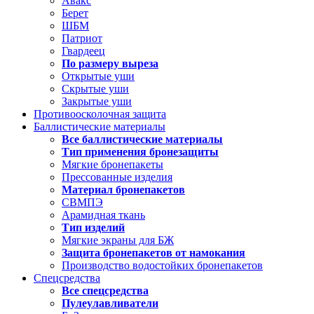
Авакс
Берет
ШБМ
Патриот
Гвардеец
По размеру выреза
Открытые уши
Скрытые уши
Закрытые уши
Противоосколочная защита
Баллистические материалы
Все баллистические материалы
Тип применения бронезащиты
Мягкие бронепакеты
Прессованные изделия
Материал бронепакетов
СВМПЭ
Арамидная ткань
Тип изделий
Мягкие экраны для БЖ
Защита бронепакетов от намокания
Производство водостойких бронепакетов
Спецсредства
Все спецсредства
Пулеулавливатели