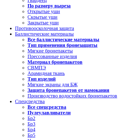
Гвардеец
По размеру выреза
Открытые уши
Скрытые уши
Закрытые уши
Противоосколочная защита
Баллистические материалы
Все баллистические материалы
Тип применения бронезащиты
Мягкие бронепакеты
Прессованные изделия
Материал бронепакетов
СВМПЭ
Арамидная ткань
Тип изделий
Мягкие экраны для БЖ
Защита бронепакетов от намокания
Производство водостойких бронепакетов
Спецсредства
Все спецсредства
Пулеулавливатели
Бр2
Бр3
Бр4
Бр5