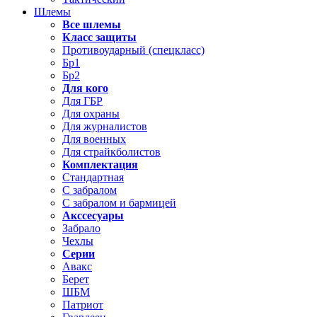
Шлемы
Все шлемы
Класс защиты
Противоударный (спецкласс)
Бр1
Бр2
Для кого
Для ГБР
Для охраны
Для журналистов
Для военных
Для страйкболистов
Комплектация
Стандартная
С забралом
С забралом и бармицей
Акссесуары
Забрало
Чехлы
Серии
Авакс
Берет
ШБМ
Патриот