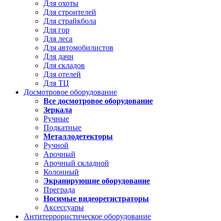
Для охоты
Для строителей
Для страйкбола
Для гор
Для леса
Для автомобилистов
Для дачи
Для складов
Для отелей
Для ТЦ
Досмотровое оборудование
Все досмотровое оборудование
Зеркала
Ручные
Подкатные
Металлодетекторы
Ручной
Арочный
Арочный складной
Колонный
Экранирующие оборудование
Преграда
Носимые видеорегистраторы
Аксессуары
Антитеррористическое оборудование