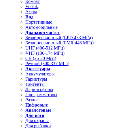
Комбат
Vostok
Астра
Вид
Портативные
Автомобильные
Диапазон частот
Безлицензионный (LPD 433 МГц)
Безлицензионный (PMR 446 МГц)
UHF (400-512 МГц)
VHF (136-174 МГц)
CB (25-30 Мгц)
Речной (300-337 МГц)
Аксессуары
Аккумуляторы
Гарнитуры
Тангенты
Ларингофоны
Программаторы
Разное
Цифровые
Аналоговые
Для кого
Для охраны
Для рыбалки