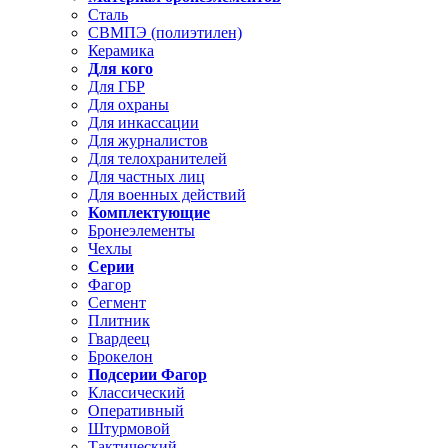
Сталь
СВМПЭ (полиэтилен)
Керамика
Для кого
Для ГБР
Для охраны
Для инкассации
Для журналистов
Для телохранителей
Для частных лиц
Для военных действий
Комплектующие
Бронеэлементы
Чехлы
Серии
Фагор
Сегмент
Плитник
Гвардеец
Брокелон
Подсерии Фагор
Классический
Оперативный
Штурмовой
Тактический