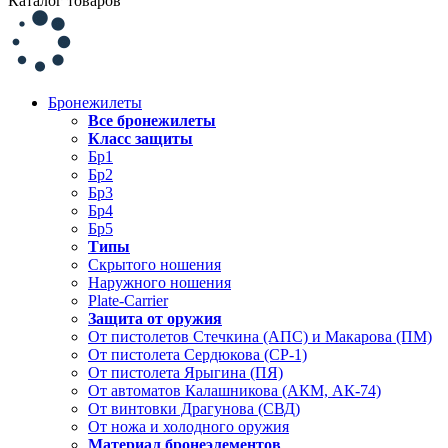
Каталог товаров
Бронежилеты
Все бронежилеты
Класс защиты
Бр1
Бр2
Бр3
Бр4
Бр5
Типы
Скрытого ношения
Наружного ношения
Plate-Carrier
Защита от оружия
От пистолетов Стечкина (АПС) и Макарова (ПМ)
От пистолета Сердюкова (СР-1)
От пистолета Ярыгина (ПЯ)
От автоматов Калашникова (АКМ, АК-74)
От винтовки Драгунова (СВД)
От ножа и холодного оружия
Материал бронеэлементов