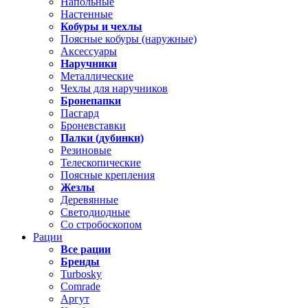
Напольные
Настенные
Кобуры и чехлы
Поясные кобуры (наружные)
Аксессуары
Наручники
Металлические
Чехлы для наручников
Бронепапки
Пасгард
Броневставки
Палки (дубинки)
Резиновые
Телескопические
Поясные крепления
Жезлы
Деревянные
Светодиодные
Со стробоскопом
Рации
Все рации
Бренды
Turbosky
Comrade
Аргут