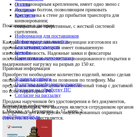
со стационарным креплением, имеет одно звено с
Оплата
анкерным болтом, позволяющим приковать
Доставка
преступника к стене до прибытия транспорта для
Контакты
конвоирования;
Поставщикам и дилерам
специальные оперативные, с жесткой системой
сцепления.
Информация для поставщиков
Информация для дилеров
Каждый тип представленной амуниции изготовлен из
Благотворительность
прочного металла, который имеет повышенную
Бренды
износоустойчивость. Надежные замки и фиксаторы
Нормативная документация
исключают возможность несанкционированного открытия и
выдерживают нагрузку на разрыв до 150 кг.
Правовая информация
Приобрести необходимое количество изделий, можно сделав
Условия возврата
онлайн заказ на сайте или позвонив по телефону. Мы
Политика конфиденциальности
предлагаем лояльные цены и качественный товар с доставкой
Согласие на обработку ПС
по всей территории РФ.
Согласие на рассылку
Продажа наручников без удостоверения и без документов,
Контактная информация
подтверждающих, что заказчик является сотрудником органов
г. Москва, ул. Берзарина, д. 17, корп. 2
внутренних дел или других лицензированных охранных
mail@bronegilet.ru
структур, не осуществляется.