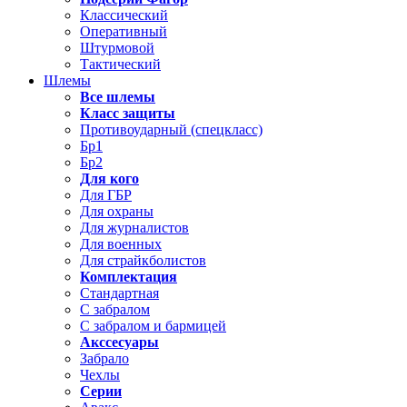
Классический
Оперативный
Штурмовой
Тактический
Шлемы
Все шлемы
Класс защиты
Противоударный (спецкласс)
Бр1
Бр2
Для кого
Для ГБР
Для охраны
Для журналистов
Для военных
Для страйкболистов
Комплектация
Стандартная
С забралом
С забралом и бармицей
Акссесуары
Забрало
Чехлы
Серии