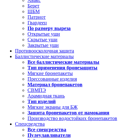
Авакс
Берет
ШБМ
Патриот
Гвардеец
По размеру выреза
Открытые уши
Скрытые уши
Закрытые уши
Противоосколочная защита
Баллистические материалы
Все баллистические материалы
Тип применения бронезащиты
Мягкие бронепакеты
Прессованные изделия
Материал бронепакетов
СВМПЭ
Арамидная ткань
Тип изделий
Мягкие экраны для БЖ
Защита бронепакетов от намокания
Производство водостойких бронепакетов
Спецсредства
Все спецсредства
Пулеулавливатели