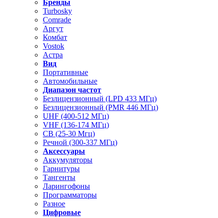
Бренды
Turbosky
Comrade
Аргут
Комбат
Vostok
Астра
Вид
Портативные
Автомобильные
Диапазон частот
Безлицензионный (LPD 433 МГц)
Безлицензионный (PMR 446 МГц)
UHF (400-512 МГц)
VHF (136-174 МГц)
CB (25-30 Мгц)
Речной (300-337 МГц)
Аксессуары
Аккумуляторы
Гарнитуры
Тангенты
Ларингофоны
Программаторы
Разное
Цифровые