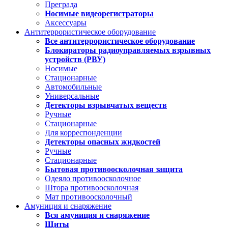
Преграда
Носимые видеорегистраторы
Аксессуары
Антитеррористическое оборудование
Все антитеррористическое оборудование
Блокираторы радиоуправляемых взрывных
устройств (РВУ)
Носимые
Стационарные
Автомобильные
Универсальные
Детекторы взрывчатых веществ
Ручные
Стационарные
Для корреспонденции
Детекторы опасных жидкостей
Ручные
Стационарные
Бытовая противоосколочная защита
Одеяло противоосколочное
Штора противоосколочная
Мат противоосколочный
Амуниция и снаряжение
Вся амуниция и снаряжение
Щиты