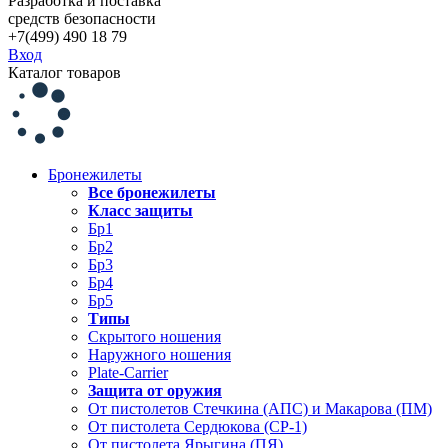
Разработка и поставка
средств безопасности
+7(499) 490 18 79
Вход
Каталог товаров
Бронежилеты
Все бронежилеты
Класс защиты
Бр1
Бр2
Бр3
Бр4
Бр5
Типы
Скрытого ношения
Наружного ношения
Plate-Carrier
Защита от оружия
От пистолетов Стечкина (АПС) и Макарова (ПМ)
От пистолета Сердюкова (СР-1)
От пистолета Ярыгина (ПЯ)