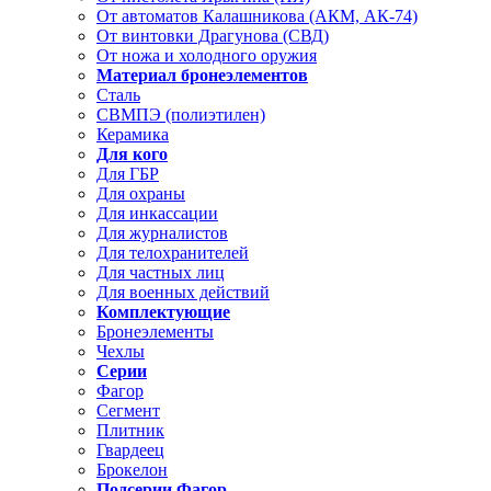
От автоматов Калашникова (АКМ, АК-74)
От винтовки Драгунова (СВД)
От ножа и холодного оружия
Материал бронеэлементов
Сталь
СВМПЭ (полиэтилен)
Керамика
Для кого
Для ГБР
Для охраны
Для инкассации
Для журналистов
Для телохранителей
Для частных лиц
Для военных действий
Комплектующие
Бронеэлементы
Чехлы
Серии
Фагор
Сегмент
Плитник
Гвардеец
Брокелон
Подсерии Фагор