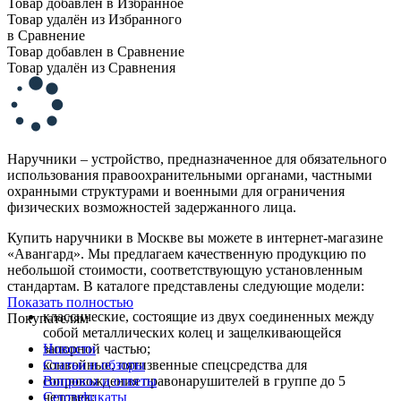
Товар добавлен в Избранное
Товар удалён из Избранного
в Сравнение
Товар добавлен в Сравнение
Товар удалён из Сравнения
Наручники – устройство, предназначенное для обязательного
использования правоохранительными органами, частными
охранными структурами и военными для ограничения
физических возможностей задержанного лица.
Купить наручники в Москве вы можете в интернет-магазине
«Авангард». Мы предлагаем качественную продукцию по
небольшой стоимости, соответствующую установленным
стандартам. В каталоге представлены следующие модели:
Показать полностью
классические, состоящие из двух соединенных между
Покупателям
собой металлических колец и защелкивающейся
запорной частью;
Новости
конвойные, пятизвенные спецсредства для
Статьи и обзоры
сопровождения правонарушителей в группе до 5
Вопросы и ответы
человек;
Сертификаты