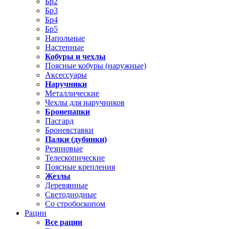
Бр2
Бр3
Бр4
Бр5
Напольные
Настенные
Кобуры и чехлы
Поясные кобуры (наружные)
Аксессуары
Наручники
Металлические
Чехлы для наручников
Бронепапки
Пасгард
Броневставки
Палки (дубинки)
Резиновые
Телескопические
Поясные крепления
Жезлы
Деревянные
Светодиодные
Со стробоскопом
Рации
Все рации