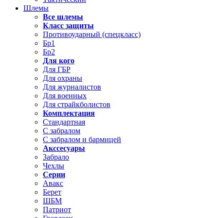
Шлемы
Все шлемы
Класс защиты
Противоударный (спецкласс)
Бр1
Бр2
Для кого
Для ГБР
Для охраны
Для журналистов
Для военных
Для страйкболистов
Комплектация
Стандартная
С забралом
С забралом и бармицей
Акссесуары
Забрало
Чехлы
Серии
Авакс
Берет
ШБМ
Патриот