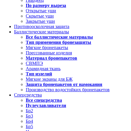
Гвардеец
По размеру выреза
Открытые уши
Скрытые уши
Закрытые уши
Противоосколочная защита
Баллистические материалы
Все баллистические материалы
Тип применения бронезащиты
Мягкие бронепакеты
Прессованные изделия
Материал бронепакетов
СВМПЭ
Арамидная ткань
Тип изделий
Мягкие экраны для БЖ
Защита бронепакетов от намокания
Производство водостойких бронепакетов
Спецсредства
Все спецсредства
Пулеулавливатели
Бр2
Бр3
Бр4
Бр5