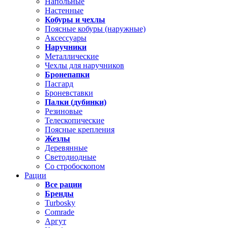
Напольные
Настенные
Кобуры и чехлы
Поясные кобуры (наружные)
Аксессуары
Наручники
Металлические
Чехлы для наручников
Бронепапки
Пасгард
Броневставки
Палки (дубинки)
Резиновые
Телескопические
Поясные крепления
Жезлы
Деревянные
Светодиодные
Со стробоскопом
Рации
Все рации
Бренды
Turbosky
Comrade
Аргут