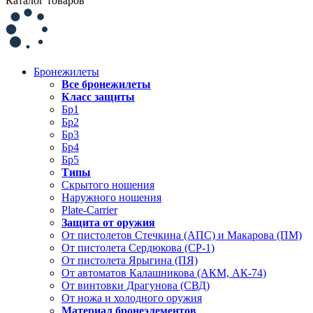
Каталог товаров
Бронежилеты
Все бронежилеты
Класс защиты
Бр1
Бр2
Бр3
Бр4
Бр5
Типы
Скрытого ношения
Наружного ношения
Plate-Carrier
Защита от оружия
От пистолетов Стечкина (АПС) и Макарова (ПМ)
От пистолета Сердюкова (СР-1)
От пистолета Ярыгина (ПЯ)
От автоматов Калашникова (АКМ, АК-74)
От винтовки Драгунова (СВД)
От ножа и холодного оружия
Материал бронеэлементов