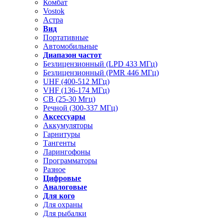
Комбат
Vostok
Астра
Вид
Портативные
Автомобильные
Диапазон частот
Безлицензионный (LPD 433 МГц)
Безлицензионный (PMR 446 МГц)
UHF (400-512 МГц)
VHF (136-174 МГц)
CB (25-30 Мгц)
Речной (300-337 МГц)
Аксессуары
Аккумуляторы
Гарнитуры
Тангенты
Ларингофоны
Программаторы
Разное
Цифровые
Аналоговые
Для кого
Для охраны
Для рыбалки