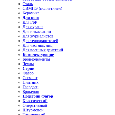
Сталь
СВМПЭ (полиэтилен)
Керамика
Для кого
Для ГБР
Для охраны
Для инкассации
Для журналистов
Для телохранителей
Для частных лиц
Для военных действий
Комплектующие
Бронеэлементы
Чехлы
Серии
Фагор
Сегмент
Плитник
Гвардеец
Брокелон
Подсерии Фагор
Классический
Оперативный
Штурмовой
Тактический