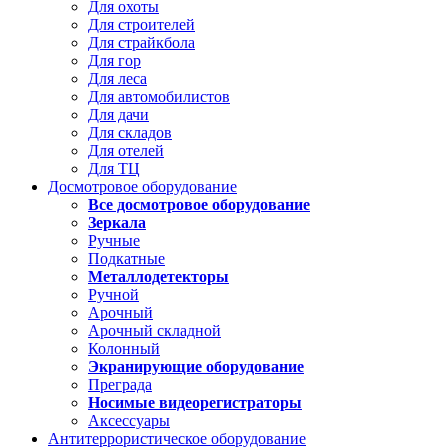
Для охоты
Для строителей
Для страйкбола
Для гор
Для леса
Для автомобилистов
Для дачи
Для складов
Для отелей
Для ТЦ
Досмотровое оборудование
Все досмотровое оборудование
Зеркала
Ручные
Подкатные
Металлодетекторы
Ручной
Арочный
Арочный складной
Колонный
Экранирующие оборудование
Преграда
Носимые видеорегистраторы
Аксессуары
Антитеррористическое оборудование