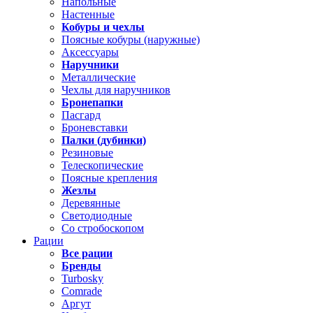
Напольные
Настенные
Кобуры и чехлы
Поясные кобуры (наружные)
Аксессуары
Наручники
Металлические
Чехлы для наручников
Бронепапки
Пасгард
Броневставки
Палки (дубинки)
Резиновые
Телескопические
Поясные крепления
Жезлы
Деревянные
Светодиодные
Со стробоскопом
Рации
Все рации
Бренды
Turbosky
Comrade
Аргут