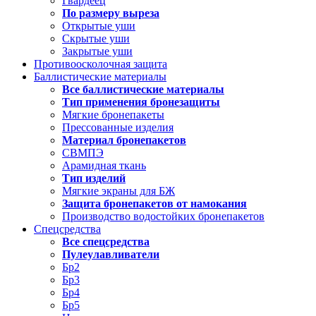
Гвардеец
По размеру выреза
Открытые уши
Скрытые уши
Закрытые уши
Противоосколочная защита
Баллистические материалы
Все баллистические материалы
Тип применения бронезащиты
Мягкие бронепакеты
Прессованные изделия
Материал бронепакетов
СВМПЭ
Арамидная ткань
Тип изделий
Мягкие экраны для БЖ
Защита бронепакетов от намокания
Производство водостойких бронепакетов
Спецсредства
Все спецсредства
Пулеулавливатели
Бр2
Бр3
Бр4
Бр5