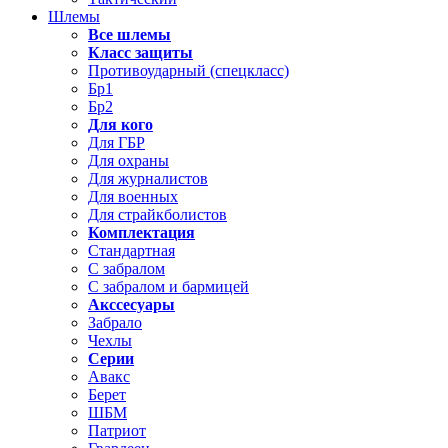
Шлемы
Все шлемы
Класс защиты
Противоударный (спецкласс)
Бр1
Бр2
Для кого
Для ГБР
Для охраны
Для журналистов
Для военных
Для страйкболистов
Комплектация
Стандартная
С забралом
С забралом и бармицей
Акссесуары
Забрало
Чехлы
Серии
Авакс
Берет
ШБМ
Патриот