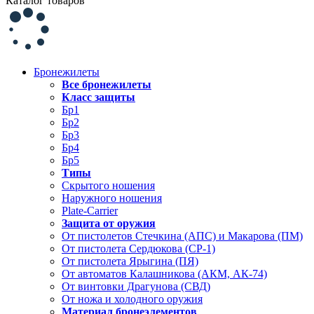
Каталог товаров
Бронежилеты
Все бронежилеты
Класс защиты
Бр1
Бр2
Бр3
Бр4
Бр5
Типы
Скрытого ношения
Наружного ношения
Plate-Carrier
Защита от оружия
От пистолетов Стечкина (АПС) и Макарова (ПМ)
От пистолета Сердюкова (СР-1)
От пистолета Ярыгина (ПЯ)
От автоматов Калашникова (АКМ, АК-74)
От винтовки Драгунова (СВД)
От ножа и холодного оружия
Материал бронеэлементов