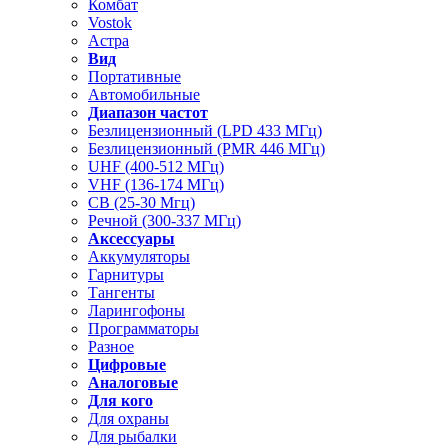
Комбат
Vostok
Астра
Вид
Портативные
Автомобильные
Диапазон частот
Безлицензионный (LPD 433 МГц)
Безлицензионный (PMR 446 МГц)
UHF (400-512 МГц)
VHF (136-174 МГц)
CB (25-30 Мгц)
Речной (300-337 МГц)
Аксессуары
Аккумуляторы
Гарнитуры
Тангенты
Ларингофоны
Программаторы
Разное
Цифровые
Аналоговые
Для кого
Для охраны
Для рыбалки