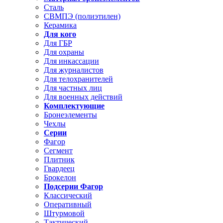
Сталь
СВМПЭ (полиэтилен)
Керамика
Для кого
Для ГБР
Для охраны
Для инкассации
Для журналистов
Для телохранителей
Для частных лиц
Для военных действий
Комплектующие
Бронеэлементы
Чехлы
Серии
Фагор
Сегмент
Плитник
Гвардеец
Брокелон
Подсерии Фагор
Классический
Оперативный
Штурмовой
Тактический