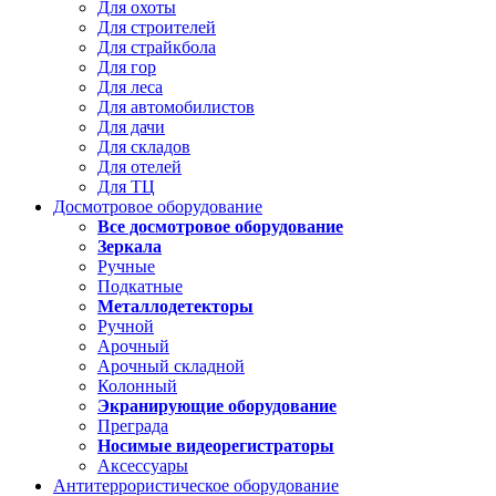
Для охоты
Для строителей
Для страйкбола
Для гор
Для леса
Для автомобилистов
Для дачи
Для складов
Для отелей
Для ТЦ
Досмотровое оборудование
Все досмотровое оборудование
Зеркала
Ручные
Подкатные
Металлодетекторы
Ручной
Арочный
Арочный складной
Колонный
Экранирующие оборудование
Преграда
Носимые видеорегистраторы
Аксессуары
Антитеррористическое оборудование