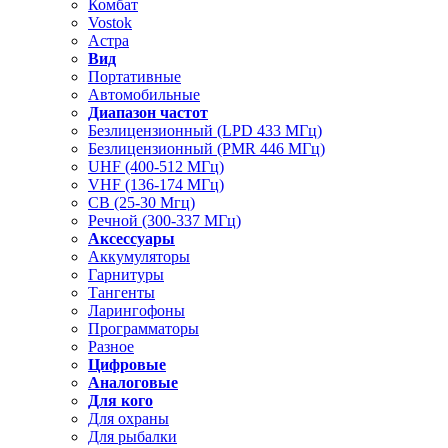
Комбат
Vostok
Астра
Вид
Портативные
Автомобильные
Диапазон частот
Безлицензионный (LPD 433 МГц)
Безлицензионный (PMR 446 МГц)
UHF (400-512 МГц)
VHF (136-174 МГц)
CB (25-30 Мгц)
Речной (300-337 МГц)
Аксессуары
Аккумуляторы
Гарнитуры
Тангенты
Ларингофоны
Программаторы
Разное
Цифровые
Аналоговые
Для кого
Для охраны
Для рыбалки