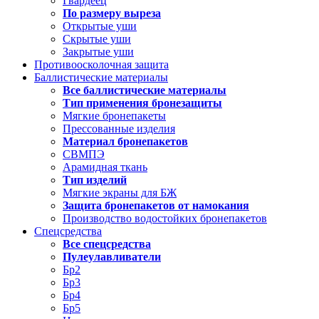
Гвардеец
По размеру выреза
Открытые уши
Скрытые уши
Закрытые уши
Противоосколочная защита
Баллистические материалы
Все баллистические материалы
Тип применения бронезащиты
Мягкие бронепакеты
Прессованные изделия
Материал бронепакетов
СВМПЭ
Арамидная ткань
Тип изделий
Мягкие экраны для БЖ
Защита бронепакетов от намокания
Производство водостойких бронепакетов
Спецсредства
Все спецсредства
Пулеулавливатели
Бр2
Бр3
Бр4
Бр5