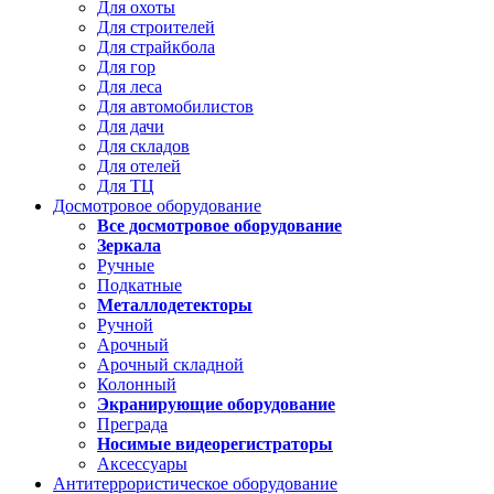
Для охоты
Для строителей
Для страйкбола
Для гор
Для леса
Для автомобилистов
Для дачи
Для складов
Для отелей
Для ТЦ
Досмотровое оборудование
Все досмотровое оборудование
Зеркала
Ручные
Подкатные
Металлодетекторы
Ручной
Арочный
Арочный складной
Колонный
Экранирующие оборудование
Преграда
Носимые видеорегистраторы
Аксессуары
Антитеррористическое оборудование