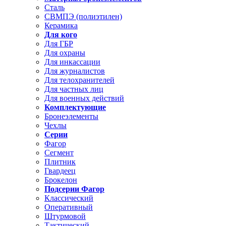
Сталь
СВМПЭ (полиэтилен)
Керамика
Для кого
Для ГБР
Для охраны
Для инкассации
Для журналистов
Для телохранителей
Для частных лиц
Для военных действий
Комплектующие
Бронеэлементы
Чехлы
Серии
Фагор
Сегмент
Плитник
Гвардеец
Брокелон
Подсерии Фагор
Классический
Оперативный
Штурмовой
Тактический