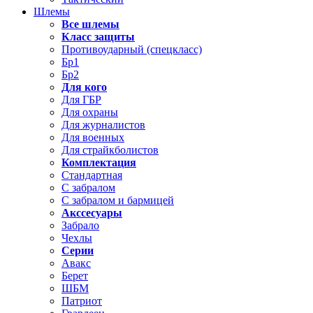
Шлемы
Все шлемы
Класс защиты
Противоударный (спецкласс)
Бр1
Бр2
Для кого
Для ГБР
Для охраны
Для журналистов
Для военных
Для страйкболистов
Комплектация
Стандартная
С забралом
С забралом и бармицей
Акссесуары
Забрало
Чехлы
Серии
Авакс
Берет
ШБМ
Патриот