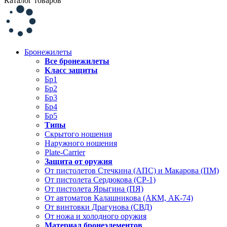
Каталог товаров
Бронежилеты
Все бронежилеты
Класс защиты
Бр1
Бр2
Бр3
Бр4
Бр5
Типы
Скрытого ношения
Наружного ношения
Plate-Carrier
Защита от оружия
От пистолетов Стечкина (АПС) и Макарова (ПМ)
От пистолета Сердюкова (СР-1)
От пистолета Ярыгина (ПЯ)
От автоматов Калашникова (АКМ, АК-74)
От винтовки Драгунова (СВД)
От ножа и холодного оружия
Материал бронеэлементов