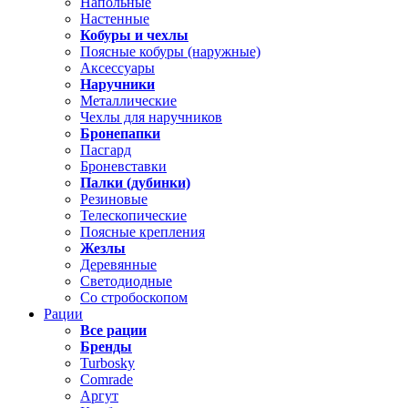
Напольные
Настенные
Кобуры и чехлы
Поясные кобуры (наружные)
Аксессуары
Наручники
Металлические
Чехлы для наручников
Бронепапки
Пасгард
Броневставки
Палки (дубинки)
Резиновые
Телескопические
Поясные крепления
Жезлы
Деревянные
Светодиодные
Со стробоскопом
Рации
Все рации
Бренды
Turbosky
Comrade
Аргут