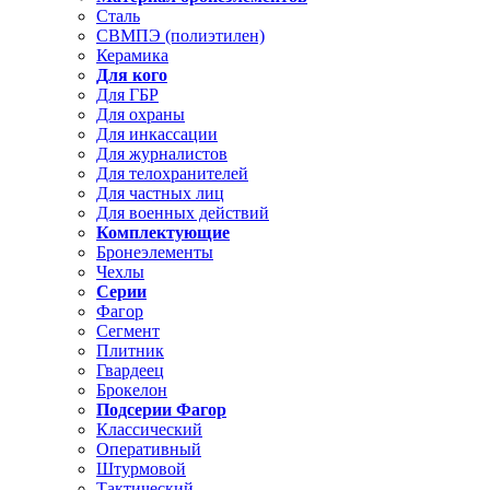
Сталь
СВМПЭ (полиэтилен)
Керамика
Для кого
Для ГБР
Для охраны
Для инкассации
Для журналистов
Для телохранителей
Для частных лиц
Для военных действий
Комплектующие
Бронеэлементы
Чехлы
Серии
Фагор
Сегмент
Плитник
Гвардеец
Брокелон
Подсерии Фагор
Классический
Оперативный
Штурмовой
Тактический