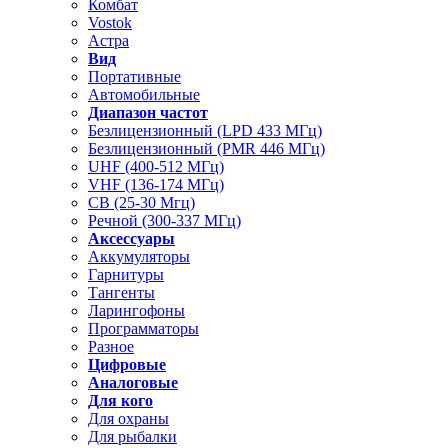
Комбат
Vostok
Астра
Вид
Портативные
Автомобильные
Диапазон частот
Безлицензионный (LPD 433 МГц)
Безлицензионный (PMR 446 МГц)
UHF (400-512 МГц)
VHF (136-174 МГц)
CB (25-30 Мгц)
Речной (300-337 МГц)
Аксессуары
Аккумуляторы
Гарнитуры
Тангенты
Ларингофоны
Программаторы
Разное
Цифровые
Аналоговые
Для кого
Для охраны
Для рыбалки