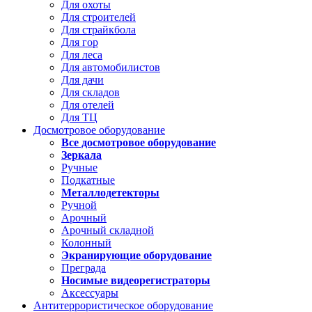
Для охоты
Для строителей
Для страйкбола
Для гор
Для леса
Для автомобилистов
Для дачи
Для складов
Для отелей
Для ТЦ
Досмотровое оборудование
Все досмотровое оборудование
Зеркала
Ручные
Подкатные
Металлодетекторы
Ручной
Арочный
Арочный складной
Колонный
Экранирующие оборудование
Преграда
Носимые видеорегистраторы
Аксессуары
Антитеррористическое оборудование