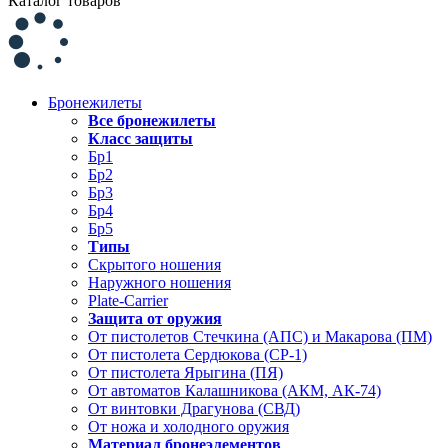
Каталог товаров
Бронежилеты
Все бронежилеты
Класс защиты
Бр1
Бр2
Бр3
Бр4
Бр5
Типы
Скрытого ношения
Наружного ношения
Plate-Carrier
Защита от оружия
От пистолетов Стечкина (АПС) и Макарова (ПМ)
От пистолета Сердюкова (СР-1)
От пистолета Ярыгина (ПЯ)
От автоматов Калашникова (АКМ, АК-74)
От винтовки Драгунова (СВД)
От ножа и холодного оружия
Материал бронеэлементов