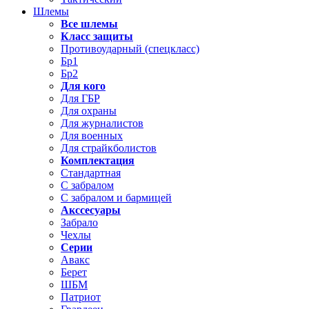
Шлемы
Все шлемы
Класс защиты
Противоударный (спецкласс)
Бр1
Бр2
Для кого
Для ГБР
Для охраны
Для журналистов
Для военных
Для страйкболистов
Комплектация
Стандартная
С забралом
С забралом и бармицей
Акссесуары
Забрало
Чехлы
Серии
Авакс
Берет
ШБМ
Патриот