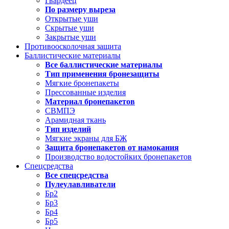
Гвардеец
По размеру выреза
Открытые уши
Скрытые уши
Закрытые уши
Противоосколочная защита
Баллистические материалы
Все баллистические материалы
Тип применения бронезащиты
Мягкие бронепакеты
Прессованные изделия
Материал бронепакетов
СВМПЭ
Арамидная ткань
Тип изделий
Мягкие экраны для БЖ
Защита бронепакетов от намокания
Производство водостойких бронепакетов
Спецсредства
Все спецсредства
Пулеулавливатели
Бр2
Бр3
Бр4
Бр5