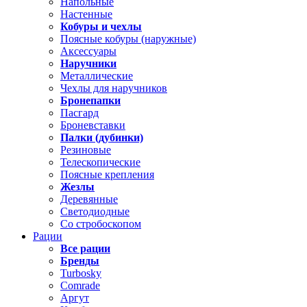
Напольные
Настенные
Кобуры и чехлы
Поясные кобуры (наружные)
Аксессуары
Наручники
Металлические
Чехлы для наручников
Бронепапки
Пасгард
Броневставки
Палки (дубинки)
Резиновые
Телескопические
Поясные крепления
Жезлы
Деревянные
Светодиодные
Со стробоскопом
Рации
Все рации
Бренды
Turbosky
Comrade
Аргут