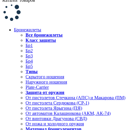
Каталог товаров
Бронежилеты
Все бронежилеты
Класс защиты
Бр1
Бр2
Бр3
Бр4
Бр5
Типы
Скрытого ношения
Наружного ношения
Plate-Carrier
Защита от оружия
От пистолетов Стечкина (АПС) и Макарова (ПМ)
От пистолета Сердюкова (СР-1)
От пистолета Ярыгина (ПЯ)
От автоматов Калашникова (АКМ, АК-74)
От винтовки Драгунова (СВД)
От ножа и холодного оружия
Материал бронеэлементов