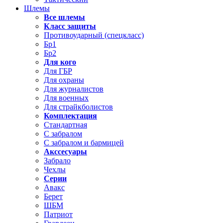
Шлемы
Все шлемы
Класс защиты
Противоударный (спецкласс)
Бр1
Бр2
Для кого
Для ГБР
Для охраны
Для журналистов
Для военных
Для страйкболистов
Комплектация
Стандартная
С забралом
С забралом и бармицей
Акссесуары
Забрало
Чехлы
Серии
Авакс
Берет
ШБМ
Патриот