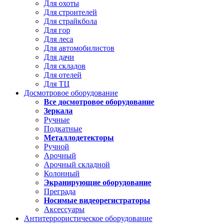
Для охоты
Для строителей
Для страйкбола
Для гор
Для леса
Для автомобилистов
Для дачи
Для складов
Для отелей
Для ТЦ
Досмотровое оборудование
Все досмотровое оборудование
Зеркала
Ручные
Подкатные
Металлодетекторы
Ручной
Арочный
Арочный складной
Колонный
Экранирующие оборудование
Преграда
Носимые видеорегистраторы
Аксессуары
Антитеррористическое оборудование