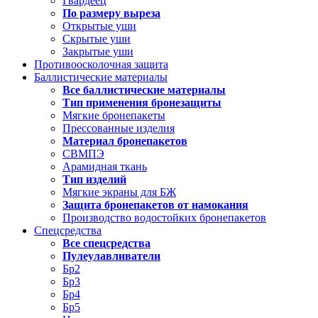
Гвардеец
По размеру выреза
Открытые уши
Скрытые уши
Закрытые уши
Противоосколочная защита
Баллистические материалы
Все баллистические материалы
Тип применения бронезащиты
Мягкие бронепакеты
Прессованные изделия
Материал бронепакетов
СВМПЭ
Арамидная ткань
Тип изделий
Мягкие экраны для БЖ
Защита бронепакетов от намокания
Производство водостойких бронепакетов
Спецсредства
Все спецсредства
Пулеулавливатели
Бр2
Бр3
Бр4
Бр5