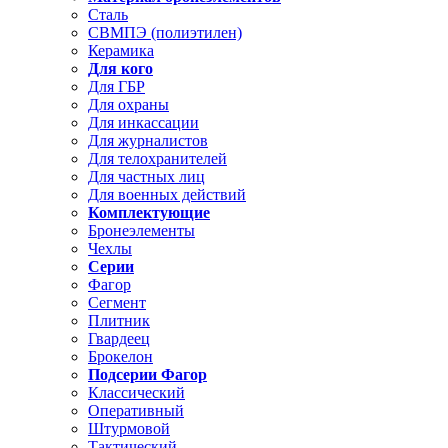
Сталь
СВМПЭ (полиэтилен)
Керамика
Для кого
Для ГБР
Для охраны
Для инкассации
Для журналистов
Для телохранителей
Для частных лиц
Для военных действий
Комплектующие
Бронеэлементы
Чехлы
Серии
Фагор
Сегмент
Плитник
Гвардеец
Брокелон
Подсерии Фагор
Классический
Оперативный
Штурмовой
Тактический