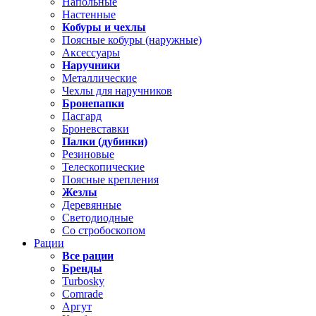
Напольные
Настенные
Кобуры и чехлы
Поясные кобуры (наружные)
Аксессуары
Наручники
Металлические
Чехлы для наручников
Бронепапки
Пасгард
Броневставки
Палки (дубинки)
Резиновые
Телескопические
Поясные крепления
Жезлы
Деревянные
Светодиодные
Со стробоскопом
Рации
Все рации
Бренды
Turbosky
Comrade
Аргут