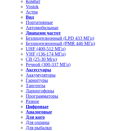
Комбат
Vostok
Астра
Вид
Портативные
Автомобильные
Диапазон частот
Безлицензионный (LPD 433 МГц)
Безлицензионный (PMR 446 МГц)
UHF (400-512 МГц)
VHF (136-174 МГц)
CB (25-30 Мгц)
Речной (300-337 МГц)
Аксессуары
Аккумуляторы
Гарнитуры
Тангенты
Ларингофоны
Программаторы
Разное
Цифровые
Аналоговые
Для кого
Для охраны
Для рыбалки