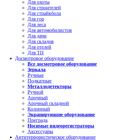
Для охоты
Для строителей
Для страйкбола
Для гор
Для леса
Для автомобилистов
Для дачи
Для складов
Для отелей
Для ТЦ
Досмотровое оборудование
Все досмотровое оборудование
Зеркала
Ручные
Подкатные
Металлодетекторы
Ручной
Арочный
Арочный складной
Колонный
Экранирующие оборудование
Преграда
Носимые видеорегистраторы
Аксессуары
Антитеррористическое оборудование