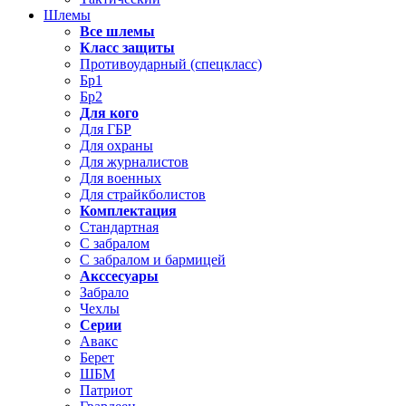
Шлемы
Все шлемы
Класс защиты
Противоударный (спецкласс)
Бр1
Бр2
Для кого
Для ГБР
Для охраны
Для журналистов
Для военных
Для страйкболистов
Комплектация
Стандартная
С забралом
С забралом и бармицей
Акссесуары
Забрало
Чехлы
Серии
Авакс
Берет
ШБМ
Патриот