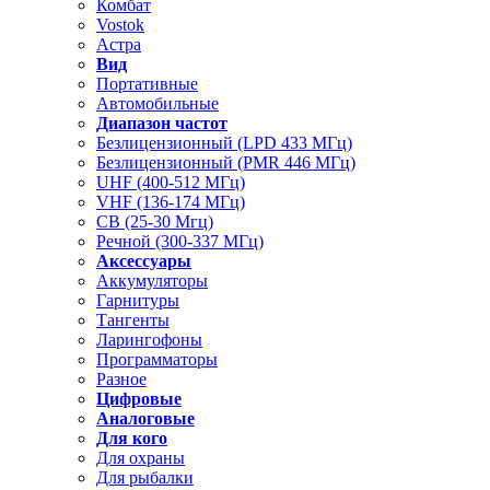
Комбат
Vostok
Астра
Вид
Портативные
Автомобильные
Диапазон частот
Безлицензионный (LPD 433 МГц)
Безлицензионный (PMR 446 МГц)
UHF (400-512 МГц)
VHF (136-174 МГц)
CB (25-30 Мгц)
Речной (300-337 МГц)
Аксессуары
Аккумуляторы
Гарнитуры
Тангенты
Ларингофоны
Программаторы
Разное
Цифровые
Аналоговые
Для кого
Для охраны
Для рыбалки