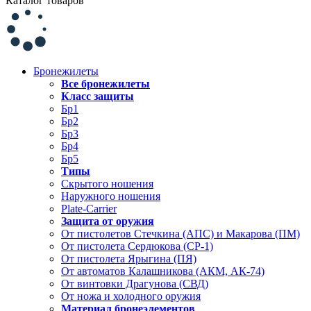
Каталог товаров
Бронежилеты
Все бронежилеты
Класс защиты
Бр1
Бр2
Бр3
Бр4
Бр5
Типы
Скрытого ношения
Наружного ношения
Plate-Carrier
Защита от оружия
От пистолетов Стечкина (АПС) и Макарова (ПМ)
От пистолета Сердюкова (СР-1)
От пистолета Ярыгина (ПЯ)
От автоматов Калашникова (АКМ, АК-74)
От винтовки Драгунова (СВД)
От ножа и холодного оружия
Материал бронеэлементов