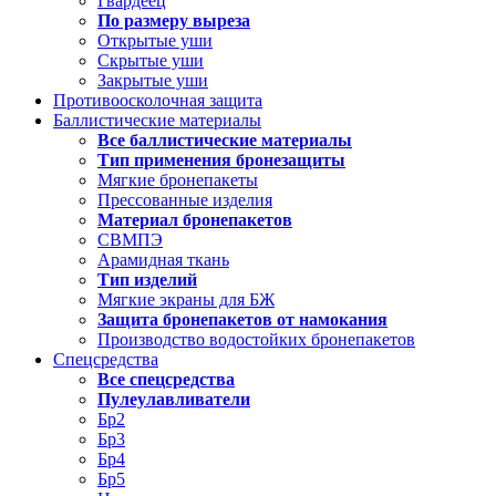
Гвардеец
По размеру выреза
Открытые уши
Скрытые уши
Закрытые уши
Противоосколочная защита
Баллистические материалы
Все баллистические материалы
Тип применения бронезащиты
Мягкие бронепакеты
Прессованные изделия
Материал бронепакетов
СВМПЭ
Арамидная ткань
Тип изделий
Мягкие экраны для БЖ
Защита бронепакетов от намокания
Производство водостойких бронепакетов
Спецсредства
Все спецсредства
Пулеулавливатели
Бр2
Бр3
Бр4
Бр5