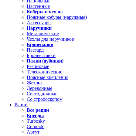
Напольные
Настенные
Кобуры и чехлы
Поясные кобуры (наружные)
Аксессуары
Наручники
Металлические
Чехлы для наручников
Бронепапки
Пасгард
Броневставки
Палки (дубинки)
Резиновые
Телескопические
Поясные крепления
Жезлы
Деревянные
Светодиодные
Со стробоскопом
Рации
Все рации
Бренды
Turbosky
Comrade
Аргут