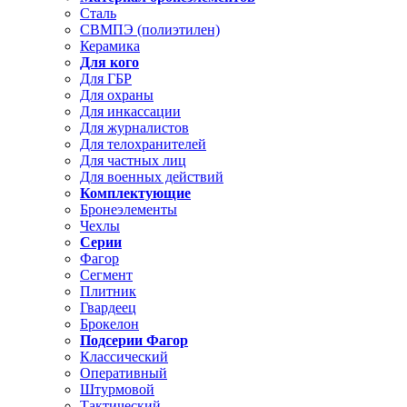
Сталь
СВМПЭ (полиэтилен)
Керамика
Для кого
Для ГБР
Для охраны
Для инкассации
Для журналистов
Для телохранителей
Для частных лиц
Для военных действий
Комплектующие
Бронеэлементы
Чехлы
Серии
Фагор
Сегмент
Плитник
Гвардеец
Брокелон
Подсерии Фагор
Классический
Оперативный
Штурмовой
Тактический